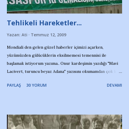
Tehlikeli Hareketler...
Yazan:
Ati
Temmuz 12, 2009
Mondiali den gelen güzel haberler içimizi açarken,
yüzümüzden gülücüklerin eksilmemesi temennisi ile
başlamak istiyorum yazıma.. Onur kardeşimin yazdığı "Mavi
Lacivert, turuncu beyaz Adana" yazısını okumamdan çok kısa
bir süre sonra, bir haber portalında rastladığım bir olayla
PAYLAŞ
30 YORUM
DEVAMI
irkildim.. "Bursasporlu taraftarlar, İstanbul takımlarının
Bursa'da açtığı mağaza ve futbol okullarına tepki gösterdi"
diye başlıyordu yazı , Atatürk stadı önünde yaklaşık 200
taraftarın toplanarak İstanbul takımlarının Futbol okullarını
ve ürünlerini Bursa şehrinde görmek istemediklerini bir
protesto eylemiyle açıkladıklarını bildiriyordu.. Bu grup