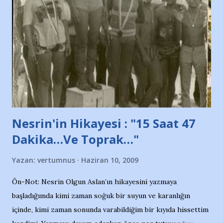
adına açıklama yapan şahsı muhterem(!) ''Açık ve net olarak
söylüyoruz. Bu son uyarımızdır. Bunun yanısıra, bu takımlara
ait tanıtıcı ilanların asılmasına izin veren Bursa Büyükşehir
Belediyesi ile mağazaların bulunduğu alışveriş merkezlerini
de kınıyoruz'' diye de eklemiş .. Blogumuzda okuduğum bu
yazının hemen ardından bu habe...
Nesrin'in Hikayesi : "15 Saat 47
Dakika…Ve Toprak…"
Yazan:
vertumnus
Haziran 10, 2009
Ön-Not: Nesrin Olgun Aslan’ın hikayesini yazmaya
başladığımda kimi zaman soğuk bir suyun ve karanlığın
içinde, kimi zaman sonunda varabildiğim bir kıyıda hissettim