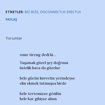
ETIKETLER:
BIZ BIZE
DISCONNECTUS ERECTUS
PAYLAŞ
Yorumlar
onur tireng dedi ki…
Yaşamak güzel şey doğrusu
üstelik hava da güzelse
hele gücün kuvvetin yerindeyse
elin ekmek tutmuşsa birde
hele tertemizse gönlün
hele kar gibiyse alnın