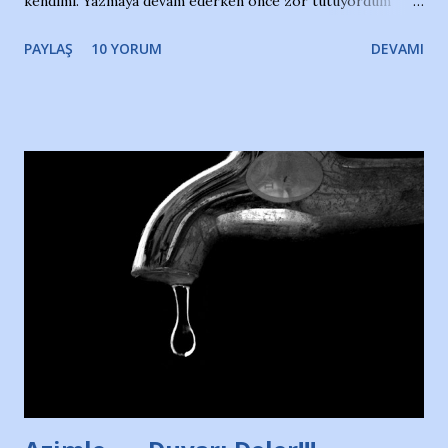
kendimi. Yazmaya devam ederken önce zor tutuyordum
gözyaşlarımı, bir noktadan sonra akmaya başladı hepsi.
PAYLAŞ
10 YORUM
DEVAMI
Yazımı, ağlayarak bitirebildim ancak…Kendisinin web
sitesinden (http://www.nesrinolgun.com) ve dönemin
Hürriyet Londra Temsilcisi Faruk Zapçı’nın anılarından
yararlandım, teşekkürlerimi sunuyorum…Çok uzatmadan,
Nesrin’in Hikayesi’ne başlıyorum… 1964 Adana Yüzme
havuzunun kenarında 7 yaşında kara kuru bir kız çocuğu
duruyor. Havuzun içinde Adana Demirspor Kulübü
yüzücüleri. Erkekler çoğunlukta. Küçük kız etrafına bakıyor.
Sadece 4 kız çocuğu var. Nesrin, Adana Demirspor’un 4
kızından biri oluyor o gün…Giriyor havuza. 1973 – 1975
Adana Nesrin, 16 yaşında. Yüzüyor. 7 yaşında girdiği
havuzdan, kısa mesafede 100’e yakın madalya ve şilt
çıkartıyor. Kışları masa tenisi oynuyor, Türkiye 2.liği,
Türkiye 3.lüğü var. 17 yaşında mar...