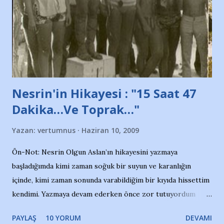
ait tanıtıcı ilanların asılmasına izin veren Bursa Büyükşehir
Belediyesi ile mağazaların bulunduğu alışveriş merkezlerini
de kınıyoruz'' diye de eklemiş .. Blogumuzda okuduğum bu
yazının hemen ardından bu habe...
Nesrin'in Hikayesi : "15 Saat 47
Dakika…Ve Toprak…"
Yazan:
vertumnus
Haziran 10, 2009
Ön-Not: Nesrin Olgun Aslan’ın hikayesini yazmaya
başladığımda kimi zaman soğuk bir suyun ve karanlığın
içinde, kimi zaman sonunda varabildiğim bir kıyıda hissettim
kendimi. Yazmaya devam ederken önce zor tutuyordum
gözyaşlarımı, bir noktadan sonra akmaya başladı hepsi.
PAYLAŞ
10 YORUM
DEVAMI
Yazımı, ağlayarak bitirebildim ancak…Kendisinin web