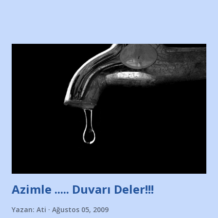
sitesinden (http://www.nesrinolgun.com) ve dönemin
Hürriyet Londra Temsilcisi Faruk Zapçı’nın anılarından
yararlandım, teşekkürlerimi sunuyorum…Çok uzatmadan,
Nesrin’in Hikayesi’ne başlıyorum… 1964 Adana Yüzme
havuzunun kenarında 7 yaşında kara kuru bir kız çocuğu
duruyor. Havuzun içinde Adana Demirspor Kulübü
yüzücüleri. Erkekler çoğunlukta. Küçük kız etrafına bakıyor.
Sadece 4 kız çocuğu var. Nesrin, Adana Demirspor’un 4
kızından biri oluyor o gün…Giriyor havuza. 1973 – 1975
Adana Nesrin, 16 yaşında. Yüzüyor. 7 yaşında girdiği
havuzdan, kısa mesafede 100’e yakın madalya ve şilt
çıkartıyor. Kışları masa tenisi oynuyor, Türkiye 2.liği,
Türkiye 3.lüğü var. 17 yaşında mar...
Azimle ..... Duvarı Deler!!!
Yazan:
Ati
Ağustos 05, 2009