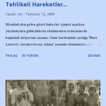
Tehlikeli Hareketler...
Yazan:
Ati
Temmuz 12, 2009
Mondiali den gelen güzel haberler içimizi açarken,
yüzümüzden gülücüklerin eksilmemesi temennisi ile
başlamak istiyorum yazıma.. Onur kardeşimin yazdığı "Mavi
Lacivert, turuncu beyaz Adana" yazısını okumamdan çok kısa
bir süre sonra, bir haber portalında rastladığım bir olayla
PAYLAŞ
30 YORUM
DEVAMI
irkildim.. "Bursasporlu taraftarlar, İstanbul takımlarının
Bursa'da açtığı mağaza ve futbol okullarına tepki gösterdi"
diye başlıyordu yazı , Atatürk stadı önünde yaklaşık 200
taraftarın toplanarak İstanbul takımlarının Futbol okullarını
ve ürünlerini Bursa şehrinde görmek istemediklerini bir
protesto eylemiyle açıkladıklarını bildiriyordu.. Bu grup
adına açıklama yapan şahsı muhterem(!) ''Açık ve net olarak
söylüyoruz. Bu son uyarımızdır. Bunun yanısıra, bu takımlara