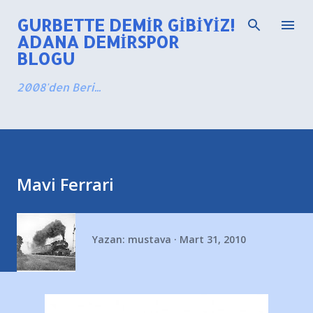
Ana içeriğe atla
GURBETTE DEMIR GIBIYIZ!
ADANA DEMIRSPOR
BLOGU
2008'den Beri...
Mavi Ferrari
Yazan:
mustava
Mart 31, 2010