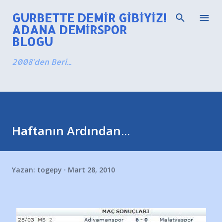
Ana içeriğe atla
GURBETTE DEMIR GIBIYIZ!
ADANA DEMIRSPOR
BLOGU
2008'den Beri...
Haftanın Ardından...
Yazan:
togepy
Mart 28, 2010