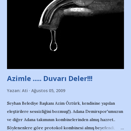
havuzunun kenarında 7 yaşında kara kuru bir kız çocuğu
duruyor. Havuzun içinde Adana Demirspor Kulübü
yüzücüleri. Erkekler çoğunlukta. Küçük kız etrafına bakıyor.
Sadece 4 kız çocuğu var. Nesrin, Adana Demirspor’un 4
kızından biri oluyor o gün…Giriyor havuza. 1973 – 1975
Adana Nesrin, 16 yaşında. Yüzüyor. 7 yaşında girdiği
havuzdan, kısa mesafede 100’e yakın madalya ve şilt
çıkartıyor. Kışları masa tenisi oynuyor, Türkiye 2.liği,
Türkiye 3.lüğü var. 17 yaşında mar...
Azimle ..... Duvarı Deler!!!
Yazan:
Ati
Ağustos 05, 2009
Seyhan Belediye Başkanı Azim Öztürk, kendisine yapılan
eleştirilere sessizliğini bozmuş(!). Adana Demirspor'umuzun
ve diğer Adana takımının kombinelerinden almış hazret..
Söylenenlere göre protokol kombinesi almış beyefendi,