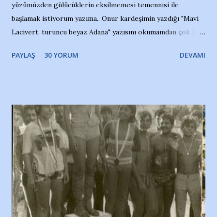
yüzümüzden gülücüklerin eksilmemesi temennisi ile
başlamak istiyorum yazıma.. Onur kardeşimin yazdığı "Mavi
Lacivert, turuncu beyaz Adana" yazısını okumamdan çok kısa
bir süre sonra, bir haber portalında rastladığım bir olayla
PAYLAŞ
30 YORUM
DEVAMI
irkildim.. "Bursasporlu taraftarlar, İstanbul takımlarının
Bursa'da açtığı mağaza ve futbol okullarına tepki gösterdi"
diye başlıyordu yazı , Atatürk stadı önünde yaklaşık 200
taraftarın toplanarak İstanbul takımlarının Futbol okullarını
ve ürünlerini Bursa şehrinde görmek istemediklerini bir
protesto eylemiyle açıkladıklarını bildiriyordu.. Bu grup
adına açıklama yapan şahsı muhterem(!) ''Açık ve net olarak
söylüyoruz. Bu son uyarımızdır. Bunun yanısıra, bu takımlara
ait tanıtıcı ilanların asılmasına izin veren Bursa Büyükşehir
Belediyesi ile mağazaların bulunduğu alışveriş merkezlerini
de kınıyoruz'' diye de eklemiş .. Blogumuzda okuduğum bu
yazının hemen ardından bu habe...