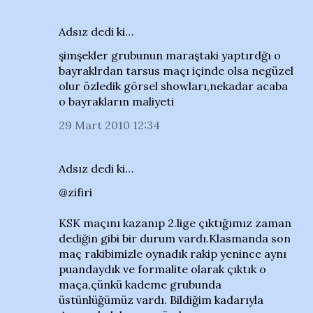
Adsız dedi ki…
şimşekler grubunun maraştaki yaptırdğı o
bayraklrdan tarsus maçı içinde olsa negüzel
olur özledik görsel showları,nekadar acaba
o bayrakların maliyeti
29 Mart 2010 12:34
Adsız dedi ki…
@zifiri
KSK maçını kazanıp 2.lige çıktığımız zaman
dediğin gibi bir durum vardı.Klasmanda son
maç rakibimizle oynadık rakip yenince aynı
puandaydık ve formalite olarak çıktık o
maça,çünkü kademe grubunda
üstünlüğümüz vardı. Bildiğim kadarıyla