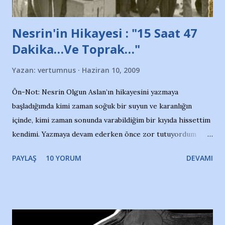
Nesrin'in Hikayesi : "15 Saat 47
Dakika…Ve Toprak…"
Yazan:
vertumnus
Haziran 10, 2009
Ön-Not: Nesrin Olgun Aslan’ın hikayesini yazmaya
başladığımda kimi zaman soğuk bir suyun ve karanlığın
içinde, kimi zaman sonunda varabildiğim bir kıyıda hissettim
kendimi. Yazmaya devam ederken önce zor tutuyordum
gözyaşlarımı, bir noktadan sonra akmaya başladı hepsi.
PAYLAŞ
10 YORUM
DEVAMI
Yazımı, ağlayarak bitirebildim ancak…Kendisinin web
sitesinden (http://www.nesrinolgun.com) ve dönemin
Hürriyet Londra Temsilcisi Faruk Zapçı’nın anılarından
yararlandım, teşekkürlerimi sunuyorum…Çok uzatmadan,
Nesrin’in Hikayesi’ne başlıyorum… 1964 Adana Yüzme