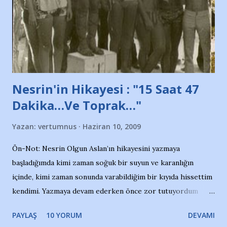
ait tanıtıcı ilanların asılmasına izin veren Bursa Büyükşehir
Belediyesi ile mağazaların bulunduğu alışveriş merkezlerini
de kınıyoruz'' diye de eklemiş .. Blogumuzda okuduğum bu
yazının hemen ardından bu habe...
Nesrin'in Hikayesi : "15 Saat 47
Dakika…Ve Toprak…"
Yazan:
vertumnus
Haziran 10, 2009
Ön-Not: Nesrin Olgun Aslan’ın hikayesini yazmaya
başladığımda kimi zaman soğuk bir suyun ve karanlığın
içinde, kimi zaman sonunda varabildiğim bir kıyıda hissettim
kendimi. Yazmaya devam ederken önce zor tutuyordum
gözyaşlarımı, bir noktadan sonra akmaya başladı hepsi.
PAYLAŞ
10 YORUM
DEVAMI
Yazımı, ağlayarak bitirebildim ancak…Kendisinin web