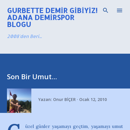
Ana içeriğe atla
GURBETTE DEMIR GIBIYIZ!
ADANA DEMIRSPOR
BLOGU
2008'den Beri...
Son Bir Umut...
Yazan:
Onur BİÇER
Ocak 12, 2010
üzel günler yaşamayı geçtim, yaşamayı umut