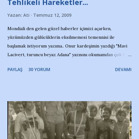
Tehlikeli Hareketler...
Yazan:
Ati
Temmuz 12, 2009
Mondiali den gelen güzel haberler içimizi açarken,
yüzümüzden gülücüklerin eksilmemesi temennisi ile
başlamak istiyorum yazıma.. Onur kardeşimin yazdığı "Mavi
Lacivert, turuncu beyaz Adana" yazısını okumamdan çok kısa
bir süre sonra, bir haber portalında rastladığım bir olayla
PAYLAŞ
30 YORUM
DEVAMI
irkildim.. "Bursasporlu taraftarlar, İstanbul takımlarının
Bursa'da açtığı mağaza ve futbol okullarına tepki gösterdi"
diye başlıyordu yazı , Atatürk stadı önünde yaklaşık 200
taraftarın toplanarak İstanbul takımlarının Futbol okullarını
ve ürünlerini Bursa şehrinde görmek istemediklerini bir
protesto eylemiyle açıkladıklarını bildiriyordu.. Bu grup
adına açıklama yapan şahsı muhterem(!) ''Açık ve net olarak
söylüyoruz. Bu son uyarımızdır. Bunun yanısıra, bu takımlara