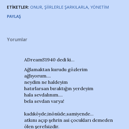
ETIKETLER:
ONUR
ŞIIRLERLE ŞARKILARLA
YÖNETIM
PAYLAŞ
Yorumlar
ADreamS1940 dedi ki…
Ağlamaktan kurudu gözlerim
ağlıyorum....
neydim ne haldeyim
hatırlarsan bıraktığın yerdeyim
hala sevdalınım....
bela sevdan varya !
kadıköyde,inönüde,samiyende...
atkını açıp şehrin asi çocukları demeden
ölen şerefsizdir.