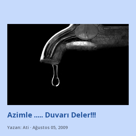
sitesinden (http://www.nesrinolgun.com) ve dönemin
Hürriyet Londra Temsilcisi Faruk Zapçı’nın anılarından
yararlandım, teşekkürlerimi sunuyorum…Çok uzatmadan,
Nesrin’in Hikayesi’ne başlıyorum… 1964 Adana Yüzme
havuzunun kenarında 7 yaşında kara kuru bir kız çocuğu
duruyor. Havuzun içinde Adana Demirspor Kulübü
yüzücüleri. Erkekler çoğunlukta. Küçük kız etrafına bakıyor.
Sadece 4 kız çocuğu var. Nesrin, Adana Demirspor’un 4
kızından biri oluyor o gün…Giriyor havuza. 1973 – 1975
Adana Nesrin, 16 yaşında. Yüzüyor. 7 yaşında girdiği
havuzdan, kısa mesafede 100’e yakın madalya ve şilt
çıkartıyor. Kışları masa tenisi oynuyor, Türkiye 2.liği,
Türkiye 3.lüğü var. 17 yaşında mar...
Azimle ..... Duvarı Deler!!!
Yazan:
Ati
Ağustos 05, 2009