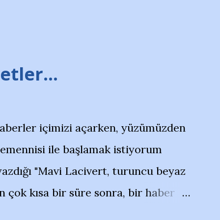
tler...
haberler içimizi açarken, yüzümüzden
temennisi ile başlamak istiyorum
azdığı "Mavi Lacivert, turuncu beyaz
çok kısa bir süre sonra, bir haber
olayla irkildim.. "Bursasporlu