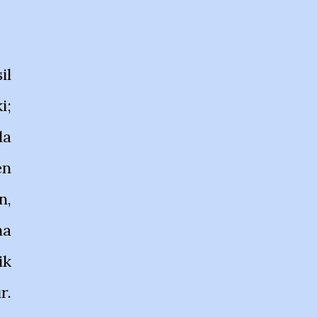
il
i;
da
en
n,
ha
ik
r.