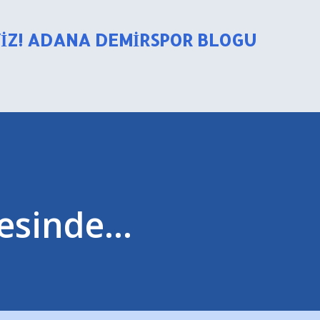
Ana içeriğe atla
YIZ! ADANA DEMIRSPOR BLOGU
sinde...