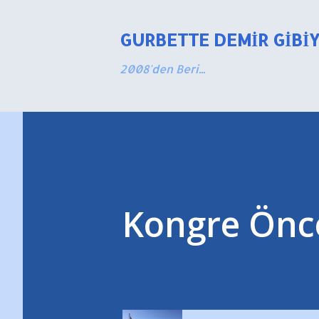
GURBETTE DEMIR GIBI
2008'den Beri...
Kongre Önce