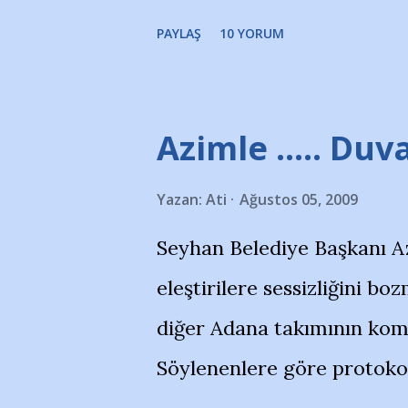
noktadan sonra akmaya baş
okuduğum bu yazının heme
PAYLAŞ
10 YORUM
bitirebildim ancak…Kendis
(http://www.nesrinolgun.
Temsilcisi Faruk Zapçı’nın
Azimle ..... Duva
teşekkürlerimi sunuyorum
Yazan:
Ati
Ağustos 05, 2009
Hikayesi’ne başlıyorum… 
Seyhan Belediye Başkanı A
kenarında 7 yaşında kara 
eleştirilere sessizliğini 
içinde Adana Demirspor Ku
diğer Adana takımının komb
çoğunlukta. Küçük kız etra
Söylenenlere göre protoko
Nesrin, Adana Demirspor’u