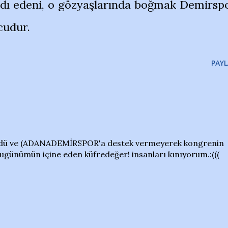
rdı edeni, o gözyaşlarında boğmak Demirsp
cudur.
PAYL
ü ve (ADANADEMİRSPOR'a destek vermeyerek kongrenin
ugünümün içine eden küfredeğer! insanları kınıyorum.:(((