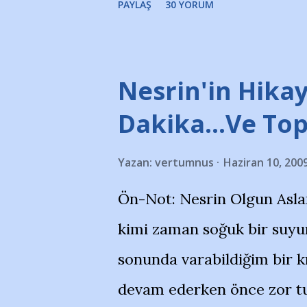
PAYLAŞ
30 YORUM
taraftarlar, İstanbul takım
futbol okullarına tepki gös
stadı önünde yaklaşık 200 
Nesrin'in Hikay
takımlarının Futbol okullar
Dakika…Ve To
görmek istemediklerini bir 
Yazan:
vertumnus
Haziran 10, 200
bildiriyordu.. Bu grup adı
Ön-Not: Nesrin Olgun Asla
''Açık ve net olarak söylü
kimi zaman soğuk bir suyun
yanısıra, bu takımlara ait t
sonunda varabildiğim bir k
Bursa Büyükşehir Belediyes
devam ederken önce zor tu
merkezlerini de kınıyoruz'