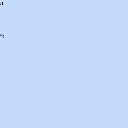
or
AŞ