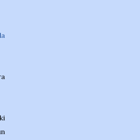
da
ra
ki
un