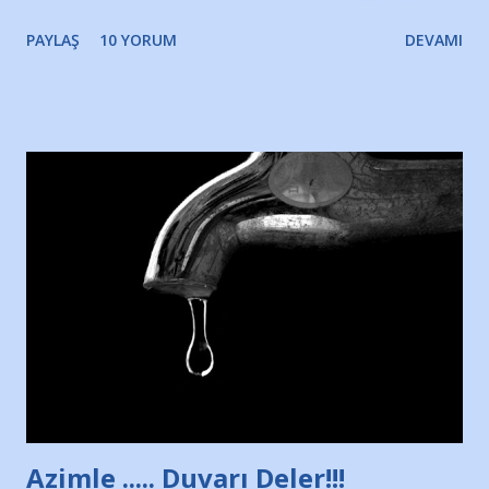
gözyaşlarımı, bir noktadan sonra akmaya başladı hepsi.
PAYLAŞ
10 YORUM
DEVAMI
Yazımı, ağlayarak bitirebildim ancak…Kendisinin web
sitesinden (http://www.nesrinolgun.com) ve dönemin
Hürriyet Londra Temsilcisi Faruk Zapçı’nın anılarından
yararlandım, teşekkürlerimi sunuyorum…Çok uzatmadan,
Nesrin’in Hikayesi’ne başlıyorum… 1964 Adana Yüzme
havuzunun kenarında 7 yaşında kara kuru bir kız çocuğu
duruyor. Havuzun içinde Adana Demirspor Kulübü
yüzücüleri. Erkekler çoğunlukta. Küçük kız etrafına bakıyor.
Sadece 4 kız çocuğu var. Nesrin, Adana Demirspor’un 4
kızından biri oluyor o gün…Giriyor havuza. 1973 – 1975
Adana Nesrin, 16 yaşında. Yüzüyor. 7 yaşında girdiği
havuzdan, kısa mesafede 100’e yakın madalya ve şilt
çıkartıyor. Kışları masa tenisi oynuyor, Türkiye 2.liği,
Türkiye 3.lüğü var. 17 yaşında mar...
Azimle ..... Duvarı Deler!!!