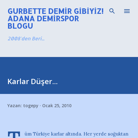
Ana içeriğe atla
GURBETTE DEMIR GIBIYIZ!
ADANA DEMIRSPOR
BLOGU
2008'den Beri...
Karlar Düşer...
Yazan:
togepy
Ocak 25, 2010
üm Türkiye karlar altında. Her yerde soğuktan