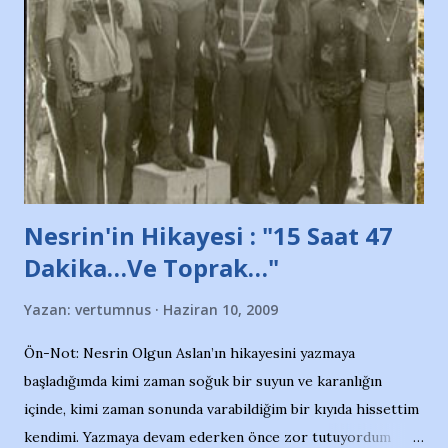
adına açıklama yapan şahsı muhterem(!) ''Açık ve net olarak
söylüyoruz. Bu son uyarımızdır. Bunun yanısıra, bu takımlara
ait tanıtıcı ilanların asılmasına izin veren Bursa Büyükşehir
Belediyesi ile mağazaların bulunduğu alışveriş merkezlerini
de kınıyoruz'' diye de eklemiş .. Blogumuzda okuduğum bu
yazının hemen ardından bu habe...
Nesrin'in Hikayesi : "15 Saat 47
Dakika…Ve Toprak…"
Yazan:
vertumnus
Haziran 10, 2009
Ön-Not: Nesrin Olgun Aslan’ın hikayesini yazmaya
başladığımda kimi zaman soğuk bir suyun ve karanlığın
içinde, kimi zaman sonunda varabildiğim bir kıyıda hissettim
kendimi. Yazmaya devam ederken önce zor tutuyordum