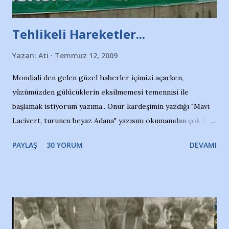
Tehlikeli Hareketler...
Yazan:
Ati
Temmuz 12, 2009
Mondiali den gelen güzel haberler içimizi açarken,
yüzümüzden gülücüklerin eksilmemesi temennisi ile
başlamak istiyorum yazıma.. Onur kardeşimin yazdığı "Mavi
Lacivert, turuncu beyaz Adana" yazısını okumamdan çok kısa
bir süre sonra, bir haber portalında rastladığım bir olayla
PAYLAŞ
30 YORUM
DEVAMI
irkildim.. "Bursasporlu taraftarlar, İstanbul takımlarının
Bursa'da açtığı mağaza ve futbol okullarına tepki gösterdi"
diye başlıyordu yazı , Atatürk stadı önünde yaklaşık 200
taraftarın toplanarak İstanbul takımlarının Futbol okullarını
ve ürünlerini Bursa şehrinde görmek istemediklerini bir
protesto eylemiyle açıkladıklarını bildiriyordu.. Bu grup