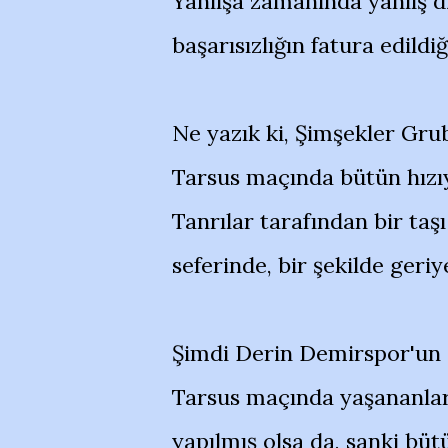
Yanlışa zamanında yanlış d
başarısızlığın fatura edildi
Ne yazık ki, Şimşekler Grubu
Tarsus maçında bütün hızıyl
Tanrılar tarafından bir t
seferinde, bir şekilde geriy
Şimdi Derin Demirspor'un o
Tarsus maçında yaşananlar.
yapılmış olsa da, sanki bütü