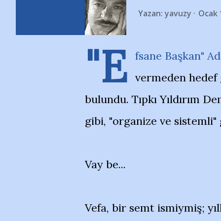
Yazan:
yavuzy
Ocak 
"E
fsane Başkan" Ad
vermeden hedef 
bulundu. Tıpkı Yıldırım De
gibi, "organize ve sistemli" 
Vay be...
Vefa, bir semt ismiymiş; yı