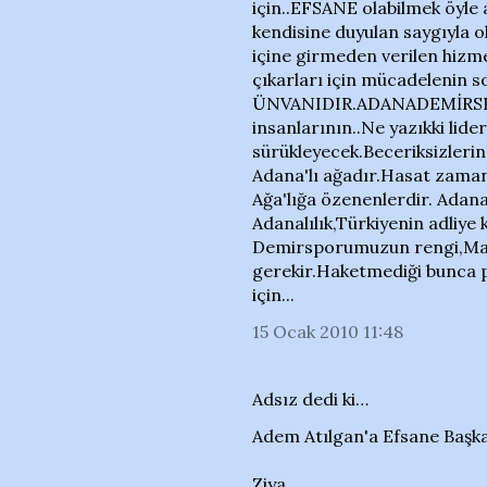
için..EFSANE olabilmek öyle 
kendisine duyulan saygıyla ol
içine girmeden verilen hizmet
çıkarları için mücadeleni
ÜNVANIDIR.ADANADEMİRSPOR
insanlarının..Ne yazıkki lide
sürükleyecek.Beceriksizlerin 
Adana'lı ağadır.Hasat zamanı
Ağa'lığa özenenlerdir. Adan
Adanalılık,Türkiyenin adliye
Demirsporumuzun rengi,Mavi
gerekir.Haketmediği bunca pi
için...
15 Ocak 2010 11:48
Adsız dedi ki…
Adem Atılgan'a Efsane Başka
Ziya