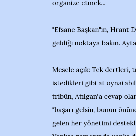
organize etmek...
"Efsane Başkan"ın, Hrant D
geldiği noktaya bakın. Ayt
Mesele açık: Tek dertleri,
istedikleri gibi at oynatab
tribün, Atılgan'a cevap ola
"başarı gelsin, bunun önünd
gelen her yönetimi destekle