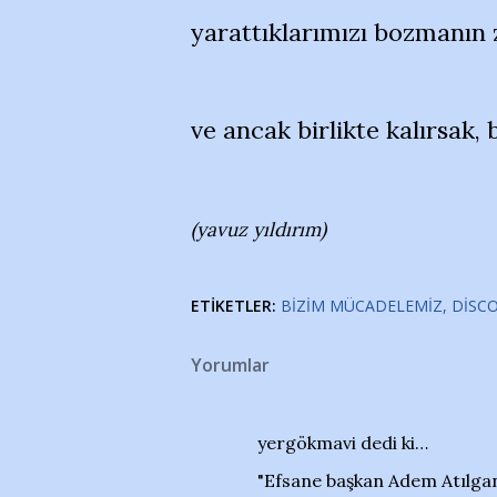
yarattıklarımızı bozmanın
ve ancak birlikte kalırsak, 
(yavuz yıldırım)
ETIKETLER:
BIZIM MÜCADELEMIZ
DISC
Yorumlar
yergökmavi dedi ki…
"Efsane başkan Adem Atılgan"