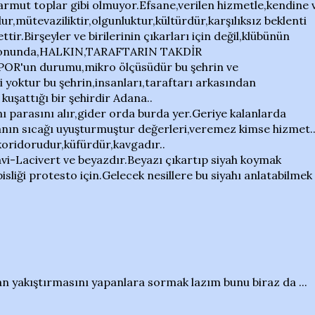
armut toplar gibi olmuyor.Efsane,verilen hizmetle,kendine 
ur,mütevaziliktir,olgunluktur,kültürdür,karşılıksız beklenti
tir.Birşeyler ve birilerinin çıkarları için değil,klübünün
n sonunda,HALKIN,TARAFTARIN TAKDİR
'un durumu,mikro ölçüsüdür bu şehrin ve
ri yoktur bu şehrin,insanları,taraftarı arkasından
kuşattığı bir şehirdir Adana..
 parasını alır,gider orda burda yer.Geriye kalanlarda
anın sıcağı uyuşturmuştur değerleri,veremez kimse hizmet.
 koridorudur,küfürdür,kavgadır..
-Lacivert ve beyazdır.Beyazı çıkartıp siyah koymak
sliği protesto için.Gelecek nesillere bu siyahı anlatabilmek
n yakıştırmasını yapanlara sormak lazım bunu biraz da ...