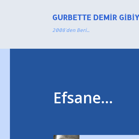
GURBETTE DEMIR GIBI
2008'den Beri...
Efsane...