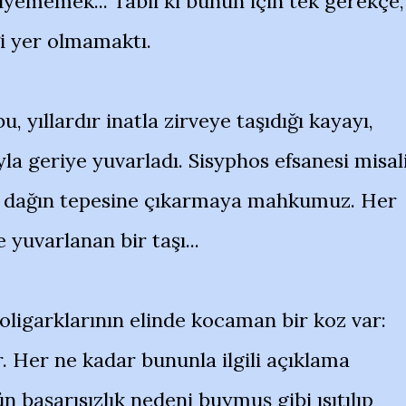
iyememek... Tabii ki bunun için tek gerekçe,
ği yer olmamaktı.
, yıllardır inatla zirveye taşıdığı kayayı,
a geriye yuvarladı. Sisyphos efsanesi misali
aşı dağın tepesine çıkarmaya mahkumuz. Her
e yuvarlanan bir taşı...
ligarklarının elinde kocaman bir koz var:
 Her ne kadar bununla ilgili açıklama
n başarısızlık nedeni buymuş gibi ısıtılıp