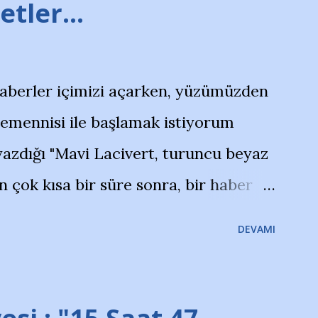
tler...
haberler içimizi açarken, yüzümüzden
temennisi ile başlamak istiyorum
azdığı "Mavi Lacivert, turuncu beyaz
çok kısa bir süre sonra, bir haber
olayla irkildim.. "Bursasporlu
DEVAMI
larının Bursa'da açtığı mağaza ve
terdi" diye başlıyordu yazı , Atatürk
taraftarın toplanarak İstanbul