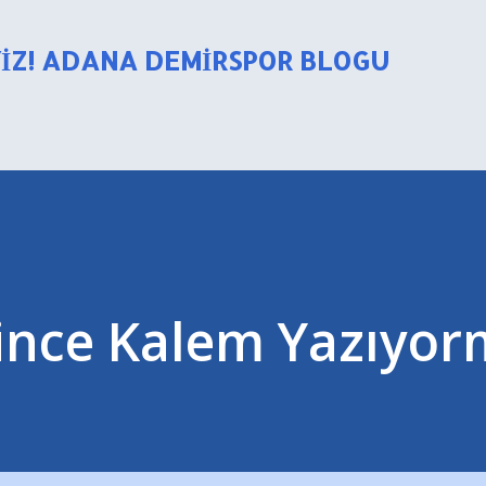
Ana içeriğe atla
YIZ! ADANA DEMIRSPOR BLOGU
yince Kalem Yazıyor