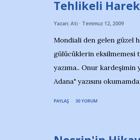
Tehlikeli Hareke
Yazan:
Ati
Temmuz 12, 2009
Mondiali den gelen güzel 
gülücüklerin eksilmemesi 
yazıma.. Onur kardeşimin y
Adana" yazısını okumamdan 
portalında rastladığım bir 
PAYLAŞ
30 YORUM
taraftarlar, İstanbul takım
futbol okullarına tepki gös
stadı önünde yaklaşık 200 