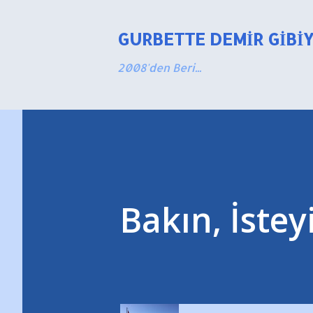
GURBETTE DEMIR GIBI
2008'den Beri...
Bakın, İste