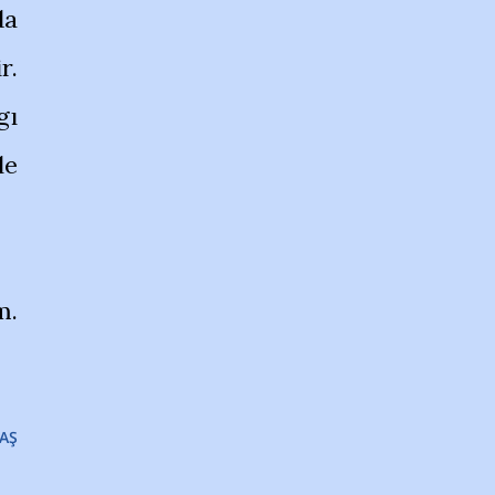
da
r.
gı
le
m.
AŞ