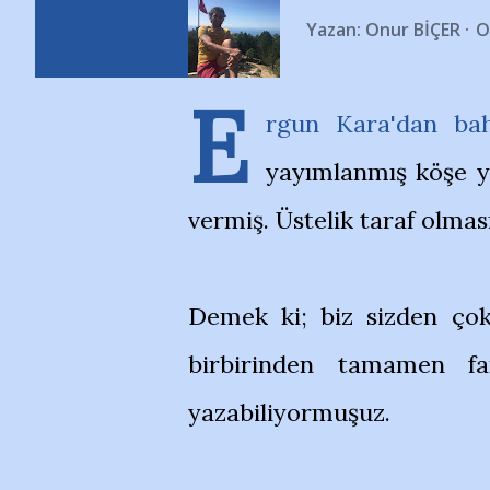
Yazan:
Onur BİÇER
O
E
rgun Kara'dan ba
yayımlanmış köşe ya
vermiş. Üstelik taraf olmas
Demek ki; biz sizden ço
birbirinden tamamen fa
yazabiliyormuşuz.