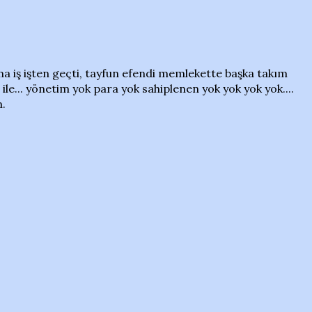
a iş işten geçti, tayfun efendi memlekette başka takım
le... yönetim yok para yok sahiplenen yok yok yok yok....
.