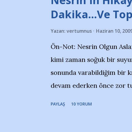
Nesrin'in Hikay
takımlarının Futbol okullar
Dakika…Ve To
görmek istemediklerini bir 
Yazan:
vertumnus
Haziran 10, 200
bildiriyordu.. Bu grup adı
Ön-Not: Nesrin Olgun Asla
''Açık ve net olarak söylü
kimi zaman soğuk bir suyun
yanısıra, bu takımlara ait t
sonunda varabildiğim bir k
Bursa Büyükşehir Belediyes
devam ederken önce zor tu
merkezlerini de kınıyoruz'
noktadan sonra akmaya baş
okuduğum bu yazının heme
PAYLAŞ
10 YORUM
bitirebildim ancak…Kendis
(http://www.nesrinolgun.