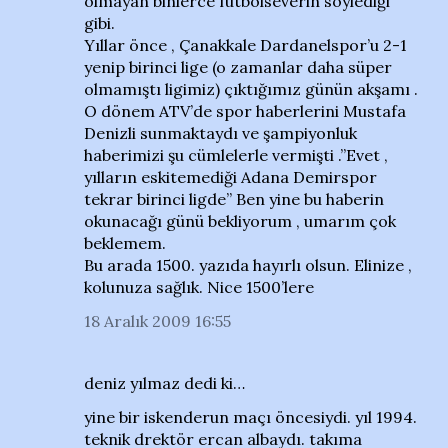
olmayan binlerce futbolseverin söylediği
gibi.
Yıllar önce , Çanakkale Dardanelspor’u 2-1
yenip birinci lige (o zamanlar daha süper
olmamıştı ligimiz) çıktığımız günün akşamı .
O dönem ATV’de spor haberlerini Mustafa
Denizli sunmaktaydı ve şampiyonluk
haberimizi şu cümlelerle vermişti .”Evet ,
yılların eskitemediği Adana Demirspor
tekrar birinci ligde” Ben yine bu haberin
okunacağı günü bekliyorum , umarım çok
beklemem.
Bu arada 1500. yazıda hayırlı olsun. Elinize ,
kolunuza sağlık. Nice 1500’lere
18 Aralık 2009 16:55
deniz yılmaz dedi ki…
yine bir iskenderun maçı öncesiydi. yıl 1994.
teknik drektör ercan albaydı. takıma