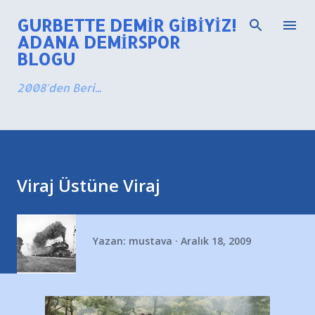
Ana içeriğe atla
GURBETTE DEMIR GIBIYIZ!
ADANA DEMIRSPOR
BLOGU
2008'den Beri...
Viraj Üstüne Viraj
Yazan:
mustava
Aralık 18, 2009