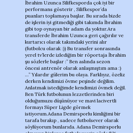
İbrahim Uzunca Silifkesporda çok iyi bir
performans gösterir , Silifkespor’da
puanları toplamaya başlar. Bu sırada bizde
de işlerin iyi gitmediği gibi takımda İbrahim
gibi top oynayan bir adam da yoktur.Ara
transferde İbrahim Uzunca geri çağırılır ve
kurtarıcı olarak takımdaki yerini alır
(futbolcu olarak :)) Bu transfer sonrasında
yerel tv’lerde izlediğim bir röportaja İbrahim
şu sözlerle başlar :” Ben aslında sezon
öncesi antrenör olarak anlaşmıştım ama :)
…” Yılardır gülerim bu olaya. Farklıyız, özeliz
derken kendimizi övme peşinde değilim.
Anlatmak istediğimde kendimizi övmek değil.
Ben Türk futbolunun lezzetlerinden biri
olduğumuzu düşünüyor ve mavi lacivertli
formayı Süper Ligde görmek
istiyorum.Adana Demirsporlu kimliğimi bir
tarafa bırakıp , sadece futbolsever olarak
söylüyorum bunlarıda. Adana Demirsporlu