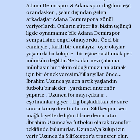
Adana Demirspor & Adanaspor dağılımı eşit
orandayken , şehir dışından gelen
arkadaşlar Adana Demirspora gönül
veriyorlardı. Onların süper lig, bizim üçünçü
ligde oynamamız bile Adana Demirspor
sempatisine engel olmuyordu . Özel bir
camiayız , farklı bir camiayız , öyle olaylar
yaşanırki bu kulüpte , bir eşine rastlamak pek
mümkün değildir.Ne kadar nevi şahsına
münhasır bir takım olduğumuzu anlatmak
için bir örnek vereyim.Yıllar,yıllar önce…
İbrahim Uzunca’ya sen artık yaşlandın
futbolu bırak der , yardımcı antrenör
yaparız . Uzunca formayı çıkarır ,
eşofmanları giyer . Lig başladıktan bir süre
sonra komşu kentin takımı Silifkespor seri
mağlubiyetlerle ligin dibine demir atar
.İbrahim Uzunca’ya futbolcu olarak transfer
teklifinde bulunurlar. Uzunca’ya kulüp izin
verir Uzunca’da Silifkespor’a transfer olur.