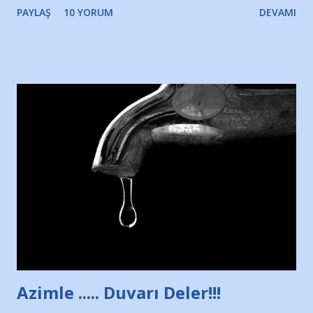
PAYLAŞ
10 YORUM
DEVAMI
Yazımı, ağlayarak bitirebildim ancak…Kendisinin web
sitesinden (http://www.nesrinolgun.com) ve dönemin
Hürriyet Londra Temsilcisi Faruk Zapçı’nın anılarından
yararlandım, teşekkürlerimi sunuyorum…Çok uzatmadan,
Nesrin’in Hikayesi’ne başlıyorum… 1964 Adana Yüzme
havuzunun kenarında 7 yaşında kara kuru bir kız çocuğu
duruyor. Havuzun içinde Adana Demirspor Kulübü
yüzücüleri. Erkekler çoğunlukta. Küçük kız etrafına bakıyor.
Sadece 4 kız çocuğu var. Nesrin, Adana Demirspor’un 4
kızından biri oluyor o gün…Giriyor havuza. 1973 – 1975
Adana Nesrin, 16 yaşında. Yüzüyor. 7 yaşında girdiği
havuzdan, kısa mesafede 100’e yakın madalya ve şilt
çıkartıyor. Kışları masa tenisi oynuyor, Türkiye 2.liği,
Türkiye 3.lüğü var. 17 yaşında mar...
Azimle ..... Duvarı Deler!!!