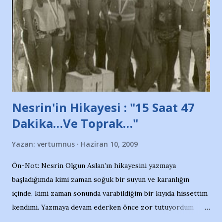
söylüyoruz. Bu son uyarımızdır. Bunun yanısıra, bu takımlara
ait tanıtıcı ilanların asılmasına izin veren Bursa Büyükşehir
Belediyesi ile mağazaların bulunduğu alışveriş merkezlerini
de kınıyoruz'' diye de eklemiş .. Blogumuzda okuduğum bu
yazının hemen ardından bu habe...
Nesrin'in Hikayesi : "15 Saat 47
Dakika…Ve Toprak…"
Yazan:
vertumnus
Haziran 10, 2009
Ön-Not: Nesrin Olgun Aslan’ın hikayesini yazmaya
başladığımda kimi zaman soğuk bir suyun ve karanlığın
içinde, kimi zaman sonunda varabildiğim bir kıyıda hissettim
kendimi. Yazmaya devam ederken önce zor tutuyordum
gözyaşlarımı, bir noktadan sonra akmaya başladı hepsi.