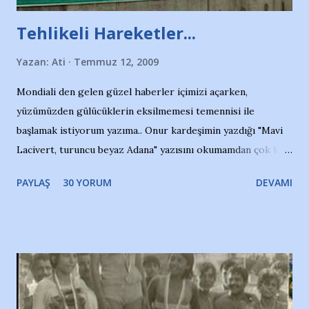
Tehlikeli Hareketler...
Yazan:
Ati
Temmuz 12, 2009
Mondiali den gelen güzel haberler içimizi açarken,
yüzümüzden gülücüklerin eksilmemesi temennisi ile
başlamak istiyorum yazıma.. Onur kardeşimin yazdığı "Mavi
Lacivert, turuncu beyaz Adana" yazısını okumamdan çok kısa
bir süre sonra, bir haber portalında rastladığım bir olayla
PAYLAŞ
30 YORUM
DEVAMI
irkildim.. "Bursasporlu taraftarlar, İstanbul takımlarının
Bursa'da açtığı mağaza ve futbol okullarına tepki gösterdi"
diye başlıyordu yazı , Atatürk stadı önünde yaklaşık 200
taraftarın toplanarak İstanbul takımlarının Futbol okullarını
ve ürünlerini Bursa şehrinde görmek istemediklerini bir
protesto eylemiyle açıkladıklarını bildiriyordu.. Bu grup
adına açıklama yapan şahsı muhterem(!) ''Açık ve net olarak