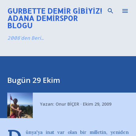
Ana içeriğe atla
GURBETTE DEMIR GIBIYIZ!
ADANA DEMIRSPOR
BLOGU
2008'den Beri...
Bugün 29 Ekim
Yazan:
Onur BİÇER
Ekim 29, 2009
ünya'ya inat var olan bir milletin, yeniden