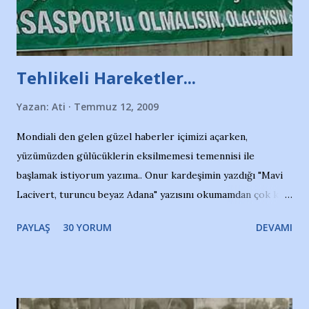
Tehlikeli Hareketler...
Yazan:
Ati
Temmuz 12, 2009
Mondiali den gelen güzel haberler içimizi açarken,
yüzümüzden gülücüklerin eksilmemesi temennisi ile
başlamak istiyorum yazıma.. Onur kardeşimin yazdığı "Mavi
Lacivert, turuncu beyaz Adana" yazısını okumamdan çok kısa
bir süre sonra, bir haber portalında rastladığım bir olayla
PAYLAŞ
30 YORUM
DEVAMI
irkildim.. "Bursasporlu taraftarlar, İstanbul takımlarının
Bursa'da açtığı mağaza ve futbol okullarına tepki gösterdi"
diye başlıyordu yazı , Atatürk stadı önünde yaklaşık 200
taraftarın toplanarak İstanbul takımlarının Futbol okullarını