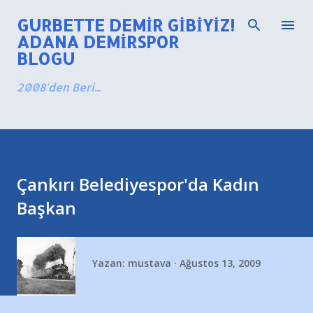
Ana içeriğe atla
GURBETTE DEMIR GIBIYIZ!
ADANA DEMIRSPOR
BLOGU
2008'den Beri...
Çankırı Belediyespor'da Kadın
Başkan
Yazan:
mustava
Ağustos 13, 2009