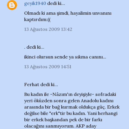
geyik1940
dedi ki…
Olmadı ki ama şimdi, hayalimin unvanını
kaptırdım:((
13 Ağustos 2009 13:42
. dedi ki…
ikinci olursun sende ya sıkma canını...
13 Ağustos 2009 14:51
Ferhat dedi ki…
Bu kadın ile -Nâzım'ın deyişiyle- sofradaki
yeri öküzden sonra gelen Anadolu kadını
arasında bir bağ kurmak oldukça güç. Erkek
değilse bile "erk"tir bu kadın. Yani herhangi
bir erkek başkandan pek de bir farkı
olacağını sanmıyorum. AKP aday