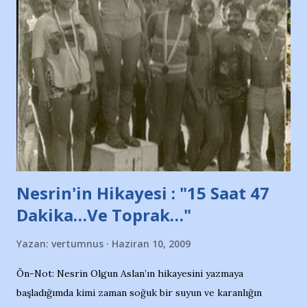
ve ürünlerini Bursa şehrinde görmek istemediklerini bir
protesto eylemiyle açıkladıklarını bildiriyordu.. Bu grup
adına açıklama yapan şahsı muhterem(!) ''Açık ve net olarak
söylüyoruz. Bu son uyarımızdır. Bunun yanısıra, bu takımlara
ait tanıtıcı ilanların asılmasına izin veren Bursa Büyükşehir
Belediyesi ile mağazaların bulunduğu alışveriş merkezlerini
de kınıyoruz'' diye de eklemiş .. Blogumuzda okuduğum bu
yazının hemen ardından bu habe...
Nesrin'in Hikayesi : "15 Saat 47
Dakika…Ve Toprak…"
Yazan:
vertumnus
Haziran 10, 2009
Ön-Not: Nesrin Olgun Aslan’ın hikayesini yazmaya
başladığımda kimi zaman soğuk bir suyun ve karanlığın