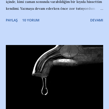
içinde, kimi zaman sonunda varabildiğim bir kıyıda hissettim
kendimi. Yazmaya devam ederken önce zor tutuyordum
gözyaşlarımı, bir noktadan sonra akmaya başladı hepsi.
PAYLAŞ
10 YORUM
DEVAMI
Yazımı, ağlayarak bitirebildim ancak…Kendisinin web
sitesinden (http://www.nesrinolgun.com) ve dönemin
Hürriyet Londra Temsilcisi Faruk Zapçı’nın anılarından
yararlandım, teşekkürlerimi sunuyorum…Çok uzatmadan,
Nesrin’in Hikayesi’ne başlıyorum… 1964 Adana Yüzme
havuzunun kenarında 7 yaşında kara kuru bir kız çocuğu
duruyor. Havuzun içinde Adana Demirspor Kulübü
yüzücüleri. Erkekler çoğunlukta. Küçük kız etrafına bakıyor.
Sadece 4 kız çocuğu var. Nesrin, Adana Demirspor’un 4
kızından biri oluyor o gün…Giriyor havuza. 1973 – 1975
Adana Nesrin, 16 yaşında. Yüzüyor. 7 yaşında girdiği
havuzdan, kısa mesafede 100’e yakın madalya ve şilt
çıkartıyor. Kışları masa tenisi oynuyor, Türkiye 2.liği,