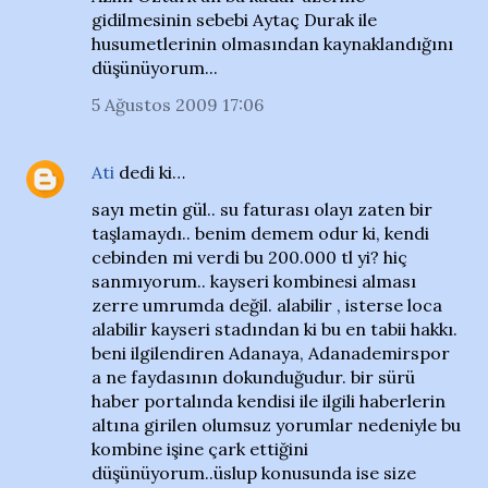
gidilmesinin sebebi Aytaç Durak ile
husumetlerinin olmasından kaynaklandığını
düşünüyorum...
5 Ağustos 2009 17:06
Ati
dedi ki…
sayı metin gül.. su faturası olayı zaten bir
taşlamaydı.. benim demem odur ki, kendi
cebinden mi verdi bu 200.000 tl yi? hiç
sanmıyorum.. kayseri kombinesi alması
zerre umrumda değil. alabilir , isterse loca
alabilir kayseri stadından ki bu en tabii hakkı.
beni ilgilendiren Adanaya, Adanademirspor
a ne faydasının dokunduğudur. bir sürü
haber portalında kendisi ile ilgili haberlerin
altına girilen olumsuz yorumlar nedeniyle bu
kombine işine çark ettiğini
düşünüyorum..üslup konusunda ise size