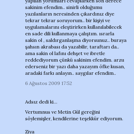
yapılan yorumları cevaplarken son derece
sakinim efendim.. sinirli olduğumu
yazılanların neresinden çıkardınız diye
tekrar tekrar soruyorum.. bir kişiyi ve
uygulamalarını eleştirirken kullanılabilecek
en sade dili kullanmaya çalıştım. ısrarla
sakin ol , saldırganlaşma diyorsunuz.. buraya
şahsın akrabası da yazabilir, taraftarı da..
ama sakin ol lafını dehşet ve ibretle
reddediyorum çünkü sakinim efendim. arzu
ederseniz bir yazı daha yazayım öfke kusan,
aradaki farkı anlayın.. saygılar efendim..
6 Ağustos 2009 17:52
Adsız dedi ki…
Vertumnus ve Metin Gül gereğini
söylemişler, kendilerine teşekkür ediyorum.
Ziya