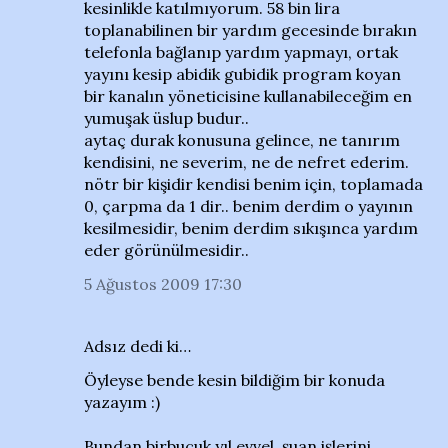
kesinlikle katılmıyorum. 58 bin lira
toplanabilinen bir yardım gecesinde bırakın
telefonla bağlanıp yardım yapmayı, ortak
yayını kesip abidik gubidik program koyan
bir kanalın yöneticisine kullanabileceğim en
yumuşak üslup budur..
aytaç durak konusuna gelince, ne tanırım
kendisini, ne severim, ne de nefret ederim.
nötr bir kişidir kendisi benim için, toplamada
0, çarpma da 1 dir.. benim derdim o yayının
kesilmesidir, benim derdim sıkışınca yardım
eder görünülmesidir..
5 Ağustos 2009 17:30
Adsız dedi ki…
Öyleyse bende kesin bildiğim bir konuda
yazayım :)
Bundan birbuçuk yıl evvel, şuan işlerini