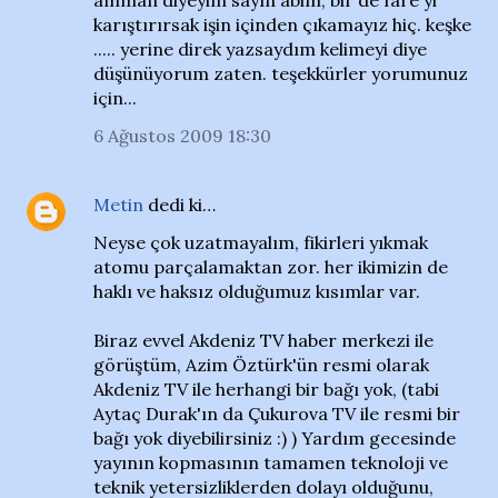
amman diyeyim sayın abim, bir de fare yi
karıştırırsak işin içinden çıkamayız hiç. keşke
..... yerine direk yazsaydım kelimeyi diye
düşünüyorum zaten. teşekkürler yorumunuz
için...
6 Ağustos 2009 18:30
Metin
dedi ki…
Neyse çok uzatmayalım, fikirleri yıkmak
atomu parçalamaktan zor. her ikimizin de
haklı ve haksız olduğumuz kısımlar var.
Biraz evvel Akdeniz TV haber merkezi ile
görüştüm, Azim Öztürk'ün resmi olarak
Akdeniz TV ile herhangi bir bağı yok, (tabi
Aytaç Durak'ın da Çukurova TV ile resmi bir
bağı yok diyebilirsiniz :) ) Yardım gecesinde
yayının kopmasının tamamen teknoloji ve
teknik yetersizliklerden dolayı olduğunu,