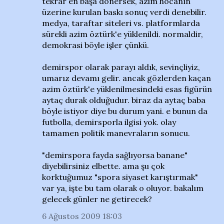
tekrar en başa dönersek, azim hocanın
üzerine kurulan baskı sonuç verdi denebilir.
medya, taraftar siteleri vs. platformlarda
sürekli azim öztürk'e yüklenildi. normaldir,
demokrasi böyle işler çünkü.
demirspor olarak parayı aldık, sevinçliyiz,
umarız devamı gelir. ancak gözlerden kaçan
azim öztürk'e yüklenilmesindeki esas figürün
aytaç durak olduğudur. biraz da aytaç baba
böyle istiyor diye bu durum yani. e bunun da
futbolla, demirsporla ilgisi yok. olay
tamamen politik manevraların sonucu.
"demirspora fayda sağlıyorsa banane"
diyebilirsiniz elbette. ama şu çok
korktuğumuz "spora siyaset karıştırmak"
var ya, işte bu tam olarak o oluyor. bakalım
gelecek günler ne getirecek?
6 Ağustos 2009 18:03