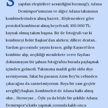
S
yapılan eleştirilere sessizliğini bozmuş(!). Adana
Demirspor'umuzun ve diğer Adana takımının
kombinelerinden almış hazret.. Söylenenlere göre
protokol kombinesi almış beyefendi, 100.000 TL
kaynak olmuş takım başına. Bir de fotoğrafı var ki
kombineyi Bekir Başkan'dan alırken; dillere destan..
Yardım gecesinde yayını kesen, gidip Kayseri'den
kombine alıp, seçildiği memlekete zerre faydası
dokunmayan bir şahsın fotoğrafını burada paylaşmak
içimden gelmedi. Takımıma maddi gelir oldu diye
seviniyorum, fakat bu paranın Azim Bey'in cebinden
çıkacağını da zannetmiyorum. Suya bir zam geçirir
sevgili(!) başkan, kombineleri de Adana halkı almış
olur... Herneyse... Öyle ya da böyle bir şekilde Adana
Demirspor'a katkı yapmak zorunda kaldı onca