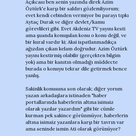
Açıkcası ben senin yazında direk Azim
Öztürk'e karşı bir saldırı gözlemliyorum;
evet kendi cebinden vermiyor bu parayı tıpkı
Aytaç Durak ve diğer devlet/kamu
görevlileri gibi. Evet Akdeniz TV yayını kesti
ama şuanda konuşulan konu o konu değil, ve
bir kural vardır ki; Aksi ispatlanmadıkça
ağızdan çıkan kelam doğrudur. Azim Öztürk
yayını kestirmiş olabilir (gerçekten bilgim
yok) ama bir kanıtın olmadığı müddecte
burada o konuyu tekrar dile getirmek bence
yanlış.
Sakinlik konusuna son olarak; diğer yorum
yazan arkadaşlara istinaden "haber
portallarında haberlerin altına isimsiz
olarak yazılar yazardım" gibi bir cümle
kurman pek sakince görünmüyor, haberlerin
altına isimsiz yazanlara karşı bir tavrın var
ama seninde ismin Ati olarak görünüyor?