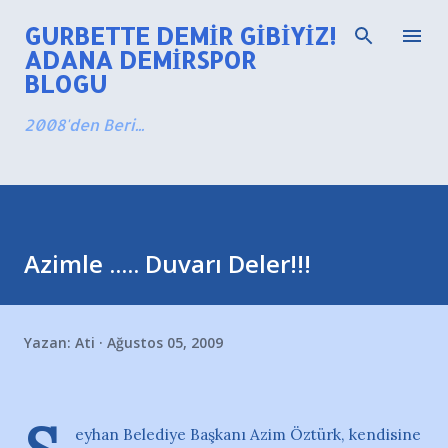
Ana içeriğe atla
GURBETTE DEMIR GIBIYIZ!
ADANA DEMIRSPOR
BLOGU
2008'den Beri...
Azimle ..... Duvarı Deler!!!
Yazan:
Ati
Ağustos 05, 2009
eyhan Belediye Başkanı Azim Öztürk, kendisine