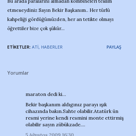
Bu arada paralarını almadan kombineleri teslim
etmeseydiniz Sayın Bekir Başkanım.. Her türlü
kahpeliği gördüğümüzden, her an tetikte olmayı
öğrettiler bize çok şükür...
ETIKETLER:
ATI
HABERLER
PAYLAŞ
Yorumlar
maraton dedi ki…
Bekir başkanım aldıgınız parayı ışık
cihazında bakın.Sahte olabilir.Atatürk ün
resmi yerine kendi resmini monte ettirmiş
olabilir sayın zübükzade....
5 Ağustos 2009 16:30