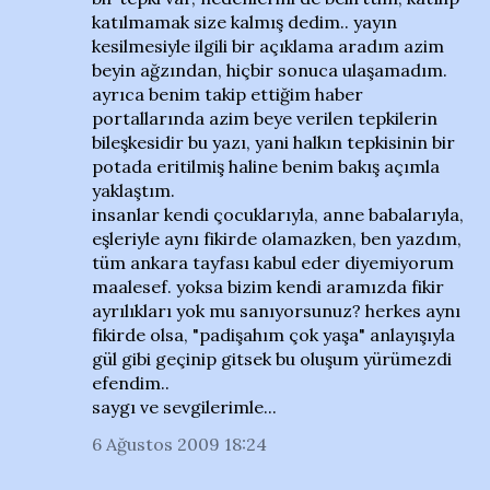
katılmamak size kalmış dedim.. yayın
kesilmesiyle ilgili bir açıklama aradım azim
beyin ağzından, hiçbir sonuca ulaşamadım.
ayrıca benim takip ettiğim haber
portallarında azim beye verilen tepkilerin
bileşkesidir bu yazı, yani halkın tepkisinin bir
potada eritilmiş haline benim bakış açımla
yaklaştım.
insanlar kendi çocuklarıyla, anne babalarıyla,
eşleriyle aynı fikirde olamazken, ben yazdım,
tüm ankara tayfası kabul eder diyemiyorum
maalesef. yoksa bizim kendi aramızda fikir
ayrılıkları yok mu sanıyorsunuz? herkes aynı
fikirde olsa, "padişahım çok yaşa" anlayışıyla
gül gibi geçinip gitsek bu oluşum yürümezdi
efendim..
saygı ve sevgilerimle...
6 Ağustos 2009 18:24