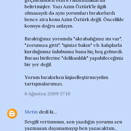
geçmesinden ötürü rahatsızlıklarını
belirtmişler. Yazı Azim Öztürk'le ilgili
olmasaydı da aynı yorumları bırakırlardı
bence zira konu Azim Öztürk değil. Öncelikle
konuyu doğru anlayın.
Bıraktığınız yorumda "akrabalığınız mı var",
"zorunuza gitti", "işinize bakın" v.b. kalıplarla
kurduğunuz üslubunuz bana hiç hoş gelmedi.
Burası birilerine "delikanlılık" yapabileceğiniz
bir yer değil.
Yorum bırakırken kişiselleştirmeyelim
tartışmalarımızı.
6 Ağustos 2009 17:10
Metin
dedi ki…
Sevgili vertumnus, son yazdığın yorumu sen
yazmasan dayanamayıp ben yazacaktım..