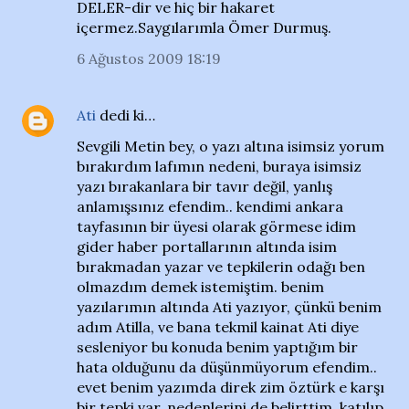
DELER-dir ve hiç bir hakaret
içermez.Saygılarımla Ömer Durmuş.
6 Ağustos 2009 18:19
Ati
dedi ki…
Sevgili Metin bey, o yazı altına isimsiz yorum
bırakırdım lafımın nedeni, buraya isimsiz
yazı bırakanlara bir tavır değil, yanlış
anlamışsınız efendim.. kendimi ankara
tayfasının bir üyesi olarak görmese idim
gider haber portallarının altında isim
bırakmadan yazar ve tepkilerin odağı ben
olmazdım demek istemiştim. benim
yazılarımın altında Ati yazıyor, çünkü benim
adım Atilla, ve bana tekmil kainat Ati diye
sesleniyor bu konuda benim yaptığım bir
hata olduğunu da düşünmüyorum efendim..
evet benim yazımda direk zim öztürk e karşı
bir tepki var, nedenlerini de belirttim, katılıp