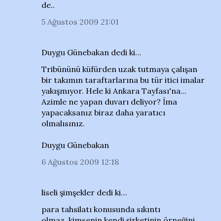
de..
5 Ağustos 2009 21:01
Duygu Günebakan dedi ki…
Tribününü küfürden uzak tutmaya çalışan
bir takımın taraftarlarına bu tür itici imalar
yakışmıyor. Hele ki Ankara Tayfası'na...
Azimle ne yapan duvarı deliyor? İma
yapacaksanız biraz daha yaratıcı
olmalısınız.
Duygu Günebakan
6 Ağustos 2009 12:18
liseli şimşekler dedi ki…
para tahsilatı konusunda sıkıntı
olmaz..kimsenin kendi şirketinin örneğini