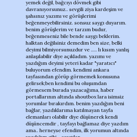
yemek değil, bağcıyı dövmek gibi
davranıyorsunuz.. sevgili ziya kardeşim ve
şahsınız yazımı ve görüşlerimi
beğenmeyebilirsiniz. sonsuz saygı duyarım.
benim görüşlerim ve tarzım budur,
beğenmeseniz bile bende saygı beklerim.
halktan değilsiniz demedim ben size, belki
deyimi bilmiyorsunuzdur ve ..... lı kısım yanlış
anlaşılabilir diye açıkladım. yazımı ve
yazdığım deyimi yeteri kadar "yaratıcı"
buluyorum efendim. kendimi ankara
tayfasından görüp görmemek konusuna
gelirsek;ben kendimi bu oluşumdan
görmesem burada yazacağıma, haber
portallarının altında shoutbox lara isimsiz
yorumlar bırakırdım. benim yazdığım beni
bağlar, yazdıklarıma katılmayan tayfa
elemanları olabilir diye düşünerek kendi
düşüncemdir , tayfayı bağlamaz diye yazdım
ama.. herneyse efendim, ilk yorumun altında