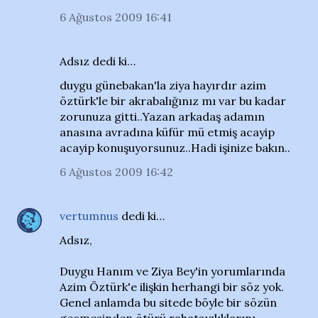
6 Ağustos 2009 16:41
Adsız dedi ki…
duygu günebakan'la ziya hayırdır azim
öztürk'le bir akrabalığınız mı var bu kadar
zorunuza gitti..Yazan arkadaş adamın
anasına avradına küfür mü etmiş acayip
acayip konuşuyorsunuz..Hadi işinize bakın..
6 Ağustos 2009 16:42
vertumnus
dedi ki…
Adsız,
Duygu Hanım ve Ziya Bey'in yorumlarında
Azim Öztürk'e ilişkin herhangi bir söz yok.
Genel anlamda bu sitede böyle bir sözün