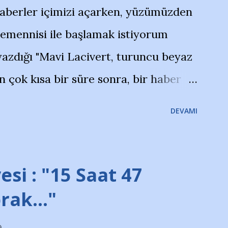
haberler içimizi açarken, yüzümüzden
temennisi ile başlamak istiyorum
azdığı "Mavi Lacivert, turuncu beyaz
çok kısa bir süre sonra, bir haber
olayla irkildim.. "Bursasporlu
DEVAMI
larının Bursa'da açtığı mağaza ve
terdi" diye başlıyordu yazı , Atatürk
taraftarın toplanarak İstanbul
esi : "15 Saat 47
ını ve ürünlerini Bursa şehrinde
prak…"
protesto eylemiyle açıkladıklarını