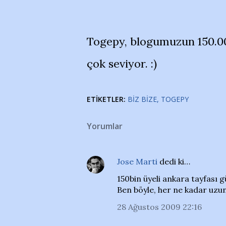
Togepy, blogumuzun 150.00
çok seviyor. :)
ETIKETLER:
BIZ BIZE
TOGEPY
Yorumlar
Jose Marti
dedi ki…
150bin üyeli ankara tayfası 
Ben böyle, her ne kadar uzun
28 Ağustos 2009 22:16