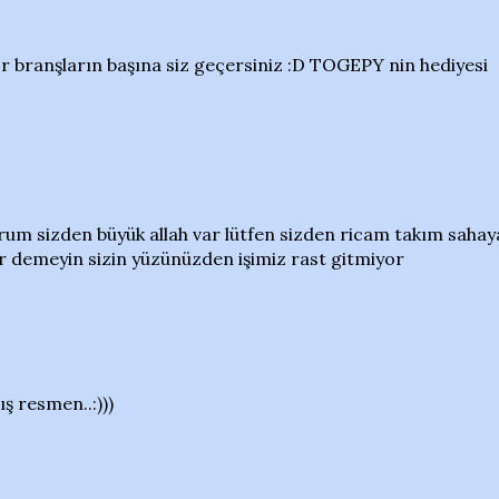
r branşların başına siz geçersiniz :D TOGEPY nin hediyesi
rum sizden büyük allah var lütfen sizden ricam takım sahay
or demeyin sizin yüzünüzden işimiz rast gitmiyor
ş resmen..:)))