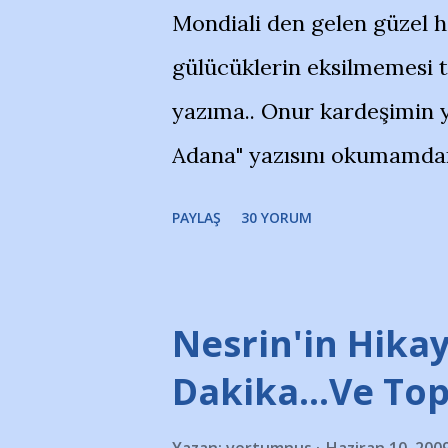
Mondiali den gelen güzel 
gülücüklerin eksilmemesi 
yazıma.. Onur kardeşimin y
Adana" yazısını okumamdan 
portalında rastladığım bir 
PAYLAŞ
30 YORUM
taraftarlar, İstanbul takım
futbol okullarına tepki gös
stadı önünde yaklaşık 200 
Nesrin'in Hikay
takımlarının Futbol okullar
Dakika…Ve To
görmek istemediklerini bir 