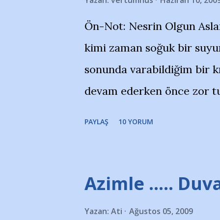
Yazan:
vertumnus
Haziran 10, 200
bildiriyordu.. Bu grup adı
Ön-Not: Nesrin Olgun Asla
''Açık ve net olarak söylü
kimi zaman soğuk bir suyun
yanısıra, bu takımlara ait t
sonunda varabildiğim bir k
Bursa Büyükşehir Belediyes
devam ederken önce zor tu
merkezlerini de kınıyoruz'
noktadan sonra akmaya baş
okuduğum bu yazının heme
PAYLAŞ
10 YORUM
bitirebildim ancak…Kendis
(http://www.nesrinolgun.
Temsilcisi Faruk Zapçı’nın
Azimle ..... Duva
teşekkürlerimi sunuyorum
Yazan:
Ati
Ağustos 05, 2009