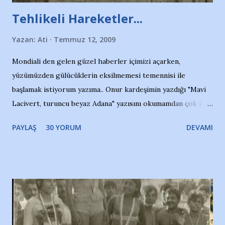
Tehlikeli Hareketler...
Yazan:
Ati
Temmuz 12, 2009
Mondiali den gelen güzel haberler içimizi açarken,
yüzümüzden gülücüklerin eksilmemesi temennisi ile
başlamak istiyorum yazıma.. Onur kardeşimin yazdığı "Mavi
Lacivert, turuncu beyaz Adana" yazısını okumamdan çok kısa
bir süre sonra, bir haber portalında rastladığım bir olayla
PAYLAŞ
30 YORUM
DEVAMI
irkildim.. "Bursasporlu taraftarlar, İstanbul takımlarının
Bursa'da açtığı mağaza ve futbol okullarına tepki gösterdi"
diye başlıyordu yazı , Atatürk stadı önünde yaklaşık 200
taraftarın toplanarak İstanbul takımlarının Futbol okullarını
ve ürünlerini Bursa şehrinde görmek istemediklerini bir
protesto eylemiyle açıkladıklarını bildiriyordu.. Bu grup
adına açıklama yapan şahsı muhterem(!) ''Açık ve net olarak