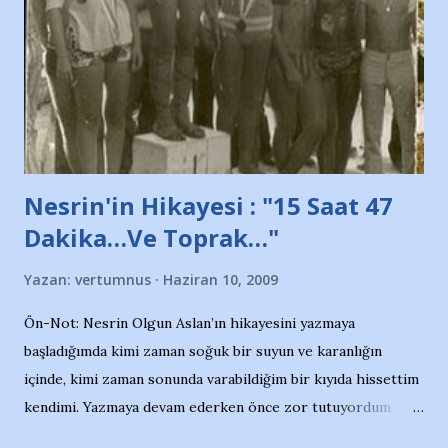
söylüyoruz. Bu son uyarımızdır. Bunun yanısıra, bu takımlara
ait tanıtıcı ilanların asılmasına izin veren Bursa Büyükşehir
Belediyesi ile mağazaların bulunduğu alışveriş merkezlerini
de kınıyoruz'' diye de eklemiş .. Blogumuzda okuduğum bu
yazının hemen ardından bu habe...
Nesrin'in Hikayesi : "15 Saat 47
Dakika…Ve Toprak…"
Yazan:
vertumnus
Haziran 10, 2009
Ön-Not: Nesrin Olgun Aslan’ın hikayesini yazmaya
başladığımda kimi zaman soğuk bir suyun ve karanlığın
içinde, kimi zaman sonunda varabildiğim bir kıyıda hissettim
kendimi. Yazmaya devam ederken önce zor tutuyordum
gözyaşlarımı, bir noktadan sonra akmaya başladı hepsi.