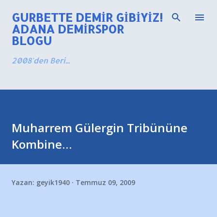
Ana içeriğe atla
GURBETTE DEMIR GIBIYIZ!
ADANA DEMIRSPOR
BLOGU
2008'den Beri...
Muharrem Gülergin Tribününe
Kombine…
Yazan:
geyik1940
Temmuz 09, 2009