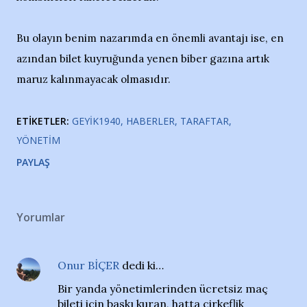
Bu olayın benim nazarımda en önemli avantajı ise, en
azından bilet kuyruğunda yenen biber gazına artık
maruz kalınmayacak olmasıdır.
ETIKETLER:
GEYIK1940
HABERLER
TARAFTAR
YÖNETIM
PAYLAŞ
Yorumlar
Onur BİÇER
dedi ki…
Bir yanda yönetimlerinden ücretsiz maç
bileti için baskı kuran, hatta çirkeflik