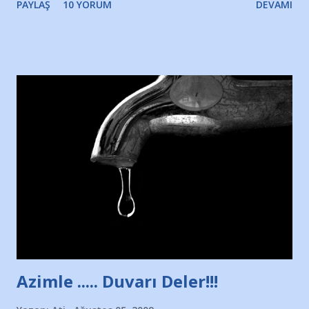
PAYLAŞ
10 YORUM
DEVAMI
Yazımı, ağlayarak bitirebildim ancak…Kendisinin web
sitesinden (http://www.nesrinolgun.com) ve dönemin
Hürriyet Londra Temsilcisi Faruk Zapçı’nın anılarından
yararlandım, teşekkürlerimi sunuyorum…Çok uzatmadan,
Nesrin’in Hikayesi’ne başlıyorum… 1964 Adana Yüzme
havuzunun kenarında 7 yaşında kara kuru bir kız çocuğu
duruyor. Havuzun içinde Adana Demirspor Kulübü
yüzücüleri. Erkekler çoğunlukta. Küçük kız etrafına bakıyor.
Sadece 4 kız çocuğu var. Nesrin, Adana Demirspor’un 4
kızından biri oluyor o gün…Giriyor havuza. 1973 – 1975
Adana Nesrin, 16 yaşında. Yüzüyor. 7 yaşında girdiği
havuzdan, kısa mesafede 100’e yakın madalya ve şilt
çıkartıyor. Kışları masa tenisi oynuyor, Türkiye 2.liği,
Türkiye 3.lüğü var. 17 yaşında mar...
Azimle ..... Duvarı Deler!!!