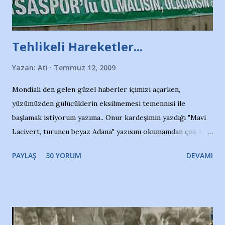
Tehlikeli Hareketler...
Yazan:
Ati
Temmuz 12, 2009
Mondiali den gelen güzel haberler içimizi açarken,
yüzümüzden gülücüklerin eksilmemesi temennisi ile
başlamak istiyorum yazıma.. Onur kardeşimin yazdığı "Mavi
Lacivert, turuncu beyaz Adana" yazısını okumamdan çok kısa
bir süre sonra, bir haber portalında rastladığım bir olayla
PAYLAŞ
30 YORUM
DEVAMI
irkildim.. "Bursasporlu taraftarlar, İstanbul takımlarının
Bursa'da açtığı mağaza ve futbol okullarına tepki gösterdi"
diye başlıyordu yazı , Atatürk stadı önünde yaklaşık 200
taraftarın toplanarak İstanbul takımlarının Futbol okullarını
ve ürünlerini Bursa şehrinde görmek istemediklerini bir