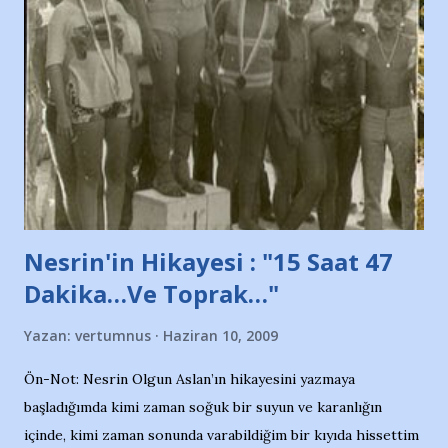
protesto eylemiyle açıkladıklarını bildiriyordu.. Bu grup
adına açıklama yapan şahsı muhterem(!) ''Açık ve net olarak
söylüyoruz. Bu son uyarımızdır. Bunun yanısıra, bu takımlara
ait tanıtıcı ilanların asılmasına izin veren Bursa Büyükşehir
Belediyesi ile mağazaların bulunduğu alışveriş merkezlerini
de kınıyoruz'' diye de eklemiş .. Blogumuzda okuduğum bu
yazının hemen ardından bu habe...
Nesrin'in Hikayesi : "15 Saat 47
Dakika…Ve Toprak…"
Yazan:
vertumnus
Haziran 10, 2009
Ön-Not: Nesrin Olgun Aslan’ın hikayesini yazmaya
başladığımda kimi zaman soğuk bir suyun ve karanlığın
içinde, kimi zaman sonunda varabildiğim bir kıyıda hissettim