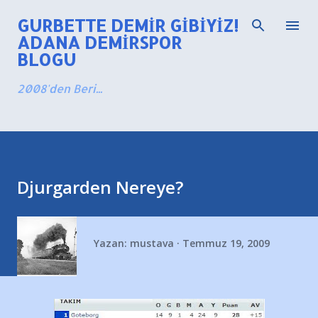
Ana içeriğe atla
GURBETTE DEMIR GIBIYIZ!
ADANA DEMIRSPOR
BLOGU
2008'den Beri...
Djurgarden Nereye?
Yazan:
mustava
Temmuz 19, 2009