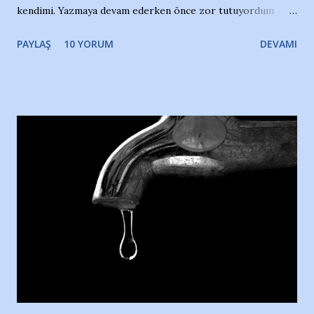
kendimi. Yazmaya devam ederken önce zor tutuyordum
gözyaşlarımı, bir noktadan sonra akmaya başladı hepsi.
PAYLAŞ
10 YORUM
DEVAMI
Yazımı, ağlayarak bitirebildim ancak…Kendisinin web
sitesinden (http://www.nesrinolgun.com) ve dönemin
Hürriyet Londra Temsilcisi Faruk Zapçı’nın anılarından
yararlandım, teşekkürlerimi sunuyorum…Çok uzatmadan,
Nesrin’in Hikayesi’ne başlıyorum… 1964 Adana Yüzme
havuzunun kenarında 7 yaşında kara kuru bir kız çocuğu
duruyor. Havuzun içinde Adana Demirspor Kulübü
yüzücüleri. Erkekler çoğunlukta. Küçük kız etrafına bakıyor.
Sadece 4 kız çocuğu var. Nesrin, Adana Demirspor’un 4
kızından biri oluyor o gün…Giriyor havuza. 1973 – 1975
Adana Nesrin, 16 yaşında. Yüzüyor. 7 yaşında girdiği
havuzdan, kısa mesafede 100’e yakın madalya ve şilt
çıkartıyor. Kışları masa tenisi oynuyor, Türkiye 2.liği,
Türkiye 3.lüğü var. 17 yaşında mar...