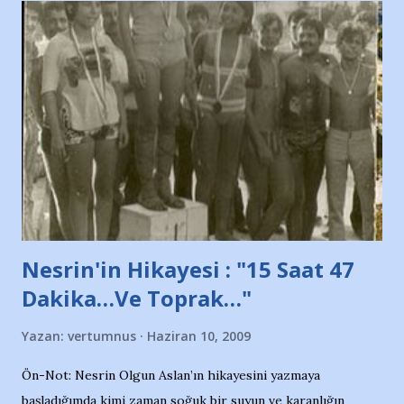
ve ürünlerini Bursa şehrinde görmek istemediklerini bir
protesto eylemiyle açıkladıklarını bildiriyordu.. Bu grup
adına açıklama yapan şahsı muhterem(!) ''Açık ve net olarak
söylüyoruz. Bu son uyarımızdır. Bunun yanısıra, bu takımlara
ait tanıtıcı ilanların asılmasına izin veren Bursa Büyükşehir
Belediyesi ile mağazaların bulunduğu alışveriş merkezlerini
de kınıyoruz'' diye de eklemiş .. Blogumuzda okuduğum bu
yazının hemen ardından bu habe...
Nesrin'in Hikayesi : "15 Saat 47
Dakika…Ve Toprak…"
Yazan:
vertumnus
Haziran 10, 2009
Ön-Not: Nesrin Olgun Aslan’ın hikayesini yazmaya
başladığımda kimi zaman soğuk bir suyun ve karanlığın