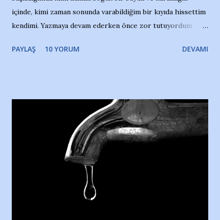
içinde, kimi zaman sonunda varabildiğim bir kıyıda hissettim
kendimi. Yazmaya devam ederken önce zor tutuyordum
gözyaşlarımı, bir noktadan sonra akmaya başladı hepsi.
PAYLAŞ
10 YORUM
DEVAMI
Yazımı, ağlayarak bitirebildim ancak…Kendisinin web
sitesinden (http://www.nesrinolgun.com) ve dönemin
Hürriyet Londra Temsilcisi Faruk Zapçı’nın anılarından
yararlandım, teşekkürlerimi sunuyorum…Çok uzatmadan,
Nesrin’in Hikayesi’ne başlıyorum… 1964 Adana Yüzme
havuzunun kenarında 7 yaşında kara kuru bir kız çocuğu
duruyor. Havuzun içinde Adana Demirspor Kulübü
yüzücüleri. Erkekler çoğunlukta. Küçük kız etrafına bakıyor.
Sadece 4 kız çocuğu var. Nesrin, Adana Demirspor’un 4
kızından biri oluyor o gün…Giriyor havuza. 1973 – 1975
Adana Nesrin, 16 yaşında. Yüzüyor. 7 yaşında girdiği
havuzdan, kısa mesafede 100’e yakın madalya ve şilt
çıkartıyor. Kışları masa tenisi oynuyor, Türkiye 2.liği,