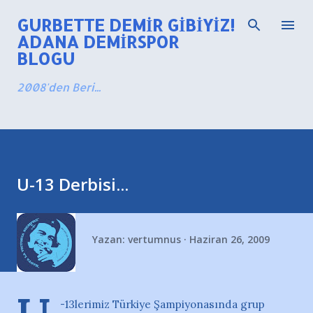
Ana içeriğe atla
GURBETTE DEMIR GIBIYIZ!
ADANA DEMIRSPOR
BLOGU
2008'den Beri...
U-13 Derbisi...
Yazan:
vertumnus
Haziran 26, 2009
-13lerimiz Türkiye Şampiyonasında grup