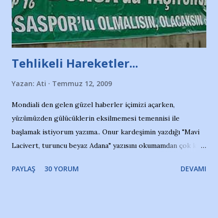
Tehlikeli Hareketler...
Yazan:
Ati
Temmuz 12, 2009
Mondiali den gelen güzel haberler içimizi açarken,
yüzümüzden gülücüklerin eksilmemesi temennisi ile
başlamak istiyorum yazıma.. Onur kardeşimin yazdığı "Mavi
Lacivert, turuncu beyaz Adana" yazısını okumamdan çok kısa
bir süre sonra, bir haber portalında rastladığım bir olayla
PAYLAŞ
30 YORUM
DEVAMI
irkildim.. "Bursasporlu taraftarlar, İstanbul takımlarının
Bursa'da açtığı mağaza ve futbol okullarına tepki gösterdi"
diye başlıyordu yazı , Atatürk stadı önünde yaklaşık 200
taraftarın toplanarak İstanbul takımlarının Futbol okullarını