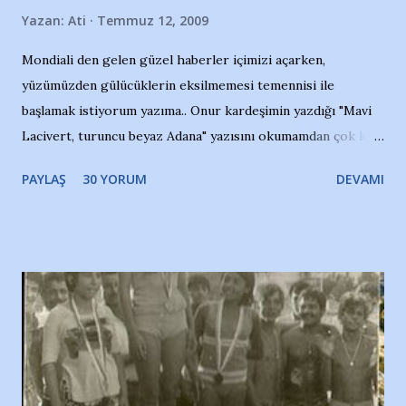
Yazan:
Ati
Temmuz 12, 2009
Mondiali den gelen güzel haberler içimizi açarken,
yüzümüzden gülücüklerin eksilmemesi temennisi ile
başlamak istiyorum yazıma.. Onur kardeşimin yazdığı "Mavi
Lacivert, turuncu beyaz Adana" yazısını okumamdan çok kısa
bir süre sonra, bir haber portalında rastladığım bir olayla
PAYLAŞ
30 YORUM
DEVAMI
irkildim.. "Bursasporlu taraftarlar, İstanbul takımlarının
Bursa'da açtığı mağaza ve futbol okullarına tepki gösterdi"
diye başlıyordu yazı , Atatürk stadı önünde yaklaşık 200
taraftarın toplanarak İstanbul takımlarının Futbol okullarını
ve ürünlerini Bursa şehrinde görmek istemediklerini bir
protesto eylemiyle açıkladıklarını bildiriyordu.. Bu grup
adına açıklama yapan şahsı muhterem(!) ''Açık ve net olarak
söylüyoruz. Bu son uyarımızdır. Bunun yanısıra, bu takımlara
ait tanıtıcı ilanların asılmasına izin veren Bursa Büyükşehir