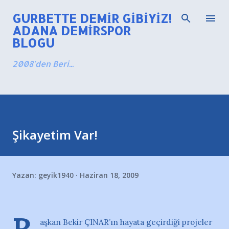
Ana içeriğe atla
GURBETTE DEMIR GIBIYIZ!
ADANA DEMIRSPOR
BLOGU
2008'den Beri...
Şikayetim Var!
Yazan:
geyik1940
Haziran 18, 2009
aşkan Bekir ÇINAR’ın hayata geçirdiği projeler