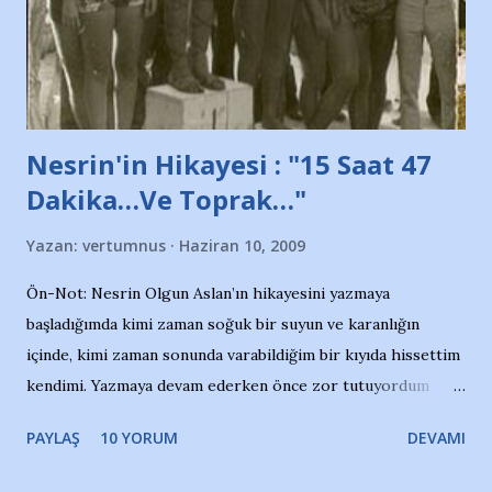
Belediyesi ile mağazaların bulunduğu alışveriş merkezlerini
de kınıyoruz'' diye de eklemiş .. Blogumuzda okuduğum bu
yazının hemen ardından bu habe...
Nesrin'in Hikayesi : "15 Saat 47
Dakika…Ve Toprak…"
Yazan:
vertumnus
Haziran 10, 2009
Ön-Not: Nesrin Olgun Aslan’ın hikayesini yazmaya
başladığımda kimi zaman soğuk bir suyun ve karanlığın
içinde, kimi zaman sonunda varabildiğim bir kıyıda hissettim
kendimi. Yazmaya devam ederken önce zor tutuyordum
gözyaşlarımı, bir noktadan sonra akmaya başladı hepsi.
PAYLAŞ
10 YORUM
DEVAMI
Yazımı, ağlayarak bitirebildim ancak…Kendisinin web
sitesinden (http://www.nesrinolgun.com) ve dönemin