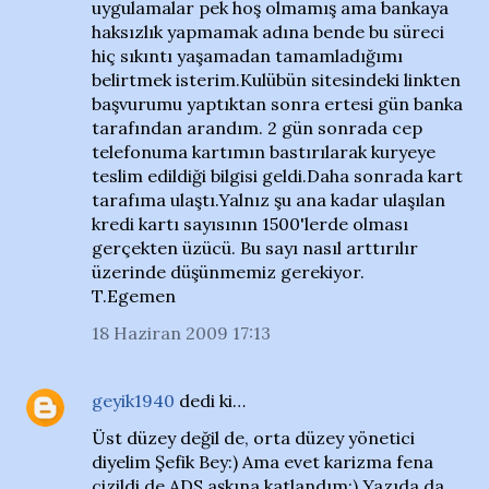
uygulamalar pek hoş olmamış ama bankaya
haksızlık yapmamak adına bende bu süreci
hiç sıkıntı yaşamadan tamamladığımı
belirtmek isterim.Kulübün sitesindeki linkten
başvurumu yaptıktan sonra ertesi gün banka
tarafından arandım. 2 gün sonrada cep
telefonuma kartımın bastırılarak kuryeye
teslim edildiği bilgisi geldi.Daha sonrada kart
tarafıma ulaştı.Yalnız şu ana kadar ulaşılan
kredi kartı sayısının 1500'lerde olması
gerçekten üzücü. Bu sayı nasıl arttırılır
üzerinde düşünmemiz gerekiyor.
T.Egemen
18 Haziran 2009 17:13
geyik1940
dedi ki…
Üst düzey değil de, orta düzey yönetici
diyelim Şefik Bey:) Ama evet karizma fena
çizildi de ADS aşkına katlandım:) Yazıda da