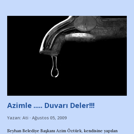
Hürriyet Londra Temsilcisi Faruk Zapçı’nın anılarından
yararlandım, teşekkürlerimi sunuyorum…Çok uzatmadan,
Nesrin’in Hikayesi’ne başlıyorum… 1964 Adana Yüzme
havuzunun kenarında 7 yaşında kara kuru bir kız çocuğu
duruyor. Havuzun içinde Adana Demirspor Kulübü
yüzücüleri. Erkekler çoğunlukta. Küçük kız etrafına bakıyor.
Sadece 4 kız çocuğu var. Nesrin, Adana Demirspor’un 4
kızından biri oluyor o gün…Giriyor havuza. 1973 – 1975
Adana Nesrin, 16 yaşında. Yüzüyor. 7 yaşında girdiği
havuzdan, kısa mesafede 100’e yakın madalya ve şilt
çıkartıyor. Kışları masa tenisi oynuyor, Türkiye 2.liği,
Türkiye 3.lüğü var. 17 yaşında mar...
Azimle ..... Duvarı Deler!!!
Yazan:
Ati
Ağustos 05, 2009
Seyhan Belediye Başkanı Azim Öztürk, kendisine yapılan