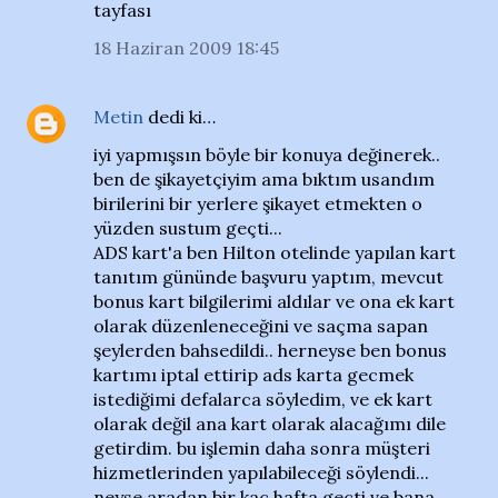
tayfası
18 Haziran 2009 18:45
Metin
dedi ki…
iyi yapmışsın böyle bir konuya değinerek..
ben de şikayetçiyim ama bıktım usandım
birilerini bir yerlere şikayet etmekten o
yüzden sustum geçti...
ADS kart'a ben Hilton otelinde yapılan kart
tanıtım gününde başvuru yaptım, mevcut
bonus kart bilgilerimi aldılar ve ona ek kart
olarak düzenleneceğini ve saçma sapan
şeylerden bahsedildi.. herneyse ben bonus
kartımı iptal ettirip ads karta gecmek
istediğimi defalarca söyledim, ve ek kart
olarak değil ana kart olarak alacağımı dile
getirdim. bu işlemin daha sonra müşteri
hizmetlerinden yapılabileceği söylendi...
neyse aradan bir kaç hafta geçti ve bana