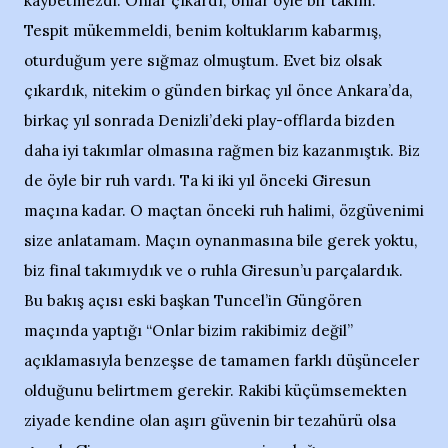
kaybetmezdi. Onlar çıkardı, onlar öyle bir takım.”
Tespit mükemmeldi, benim koltuklarım kabarmış,
oturduğum yere sığmaz olmuştum. Evet biz olsak
çıkardık, nitekim o günden birkaç yıl önce Ankara’da,
birkaç yıl sonrada Denizli’deki play-offlarda bizden
daha iyi takımlar olmasına rağmen biz kazanmıştık. Biz
de öyle bir ruh vardı. Ta ki iki yıl önceki Giresun
maçına kadar. O maçtan önceki ruh halimi, özgüvenimi
size anlatamam. Maçın oynanmasına bile gerek yoktu,
biz final takımıydık ve o ruhla Giresun’u parçalardık.
Bu bakış açısı eski başkan Tuncel’in Güngören
maçında yaptığı “Onlar bizim rakibimiz değil”
açıklamasıyla benzeşse de tamamen farklı düşünceler
olduğunu belirtmem gerekir. Rakibi küçümsemekten
ziyade kendine olan aşırı güvenin bir tezahürü olsa