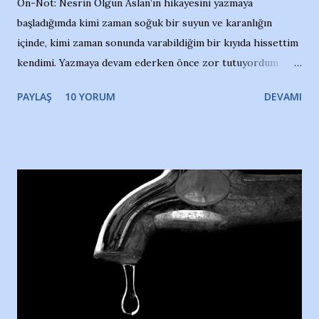
Ön-Not: Nesrin Olgun Aslan’ın hikayesini yazmaya
başladığımda kimi zaman soğuk bir suyun ve karanlığın
içinde, kimi zaman sonunda varabildiğim bir kıyıda hissettim
kendimi. Yazmaya devam ederken önce zor tutuyordum
gözyaşlarımı, bir noktadan sonra akmaya başladı hepsi.
PAYLAŞ
10 YORUM
DEVAMI
Yazımı, ağlayarak bitirebildim ancak…Kendisinin web
sitesinden (http://www.nesrinolgun.com) ve dönemin
Hürriyet Londra Temsilcisi Faruk Zapçı’nın anılarından
yararlandım, teşekkürlerimi sunuyorum…Çok uzatmadan,
Nesrin’in Hikayesi’ne başlıyorum… 1964 Adana Yüzme
havuzunun kenarında 7 yaşında kara kuru bir kız çocuğu
duruyor. Havuzun içinde Adana Demirspor Kulübü
yüzücüleri. Erkekler çoğunlukta. Küçük kız etrafına bakıyor.
Sadece 4 kız çocuğu var. Nesrin, Adana Demirspor’un 4
kızından biri oluyor o gün…Giriyor havuza. 1973 – 1975
Adana Nesrin, 16 yaşında. Yüzüyor. 7 yaşında girdiği