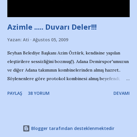
havuzdan, kısa mesafede 100’e yakın madalya ve şilt
çıkartıyor. Kışları masa tenisi oynuyor, Türkiye 2.liği,
Türkiye 3.lüğü var. 17 yaşında mar...
Azimle ..... Duvarı Deler!!!
Yazan:
Ati
Ağustos 05, 2009
Seyhan Belediye Başkanı Azim Öztürk, kendisine yapılan
eleştirilere sessizliğini bozmuş(!). Adana Demirspor'umuzun
ve diğer Adana takımının kombinelerinden almış hazret..
Söylenenlere göre protokol kombinesi almış beyefendi,
100.000 TL kaynak olmuş takım başına. Bir de fotoğrafı var
PAYLAŞ
38 YORUM
DEVAMI
ki kombineyi Bekir Başkan'dan alırken; dillere destan..
Yardım gecesinde yayını kesen, gidip Kayseri'den kombine
alıp, seçildiği memlekete zerre faydası dokunmayan bir
şahsın fotoğrafını burada paylaşmak içimden gelmedi.
Blogger tarafından desteklenmektedir
Takımıma maddi gelir oldu diye seviniyorum, fakat bu