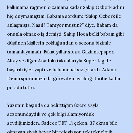
kalkmama rağmen o zamana kadar Sakıp Özberk adını
hiç duymamıştım. Babama sordum: “Sakıp Özberk ile
anlaşmışız. Nasıl? Tanıyor musun?” diye. Babam da
onunla olmaz o iş demişti. Sakıp Hoca belki babam gibi
düşünen kişilerin çokluğundan o sezonu bizimle
tamamlayamadı. Fakat yıllar sonra Gaziantepspor,
Altay ve diğer Anadolu takımlarıyla Süper Lig’de
başarılı işler yaptı ve babamı haksız çıkardı. Adana
Demirsporumuzu da görevden ayrıldığı tarihe kadar
potada tuttu.
Yazımın başında da belirttiğim üzere yayla
sezonundaydık ve çok bilgi alamıyorduk
sevdiğimizden. Sadece TRT-1’i çeken, 37 ekran bile
olmayan siyah beyaz bir televizyon tek teknolojik