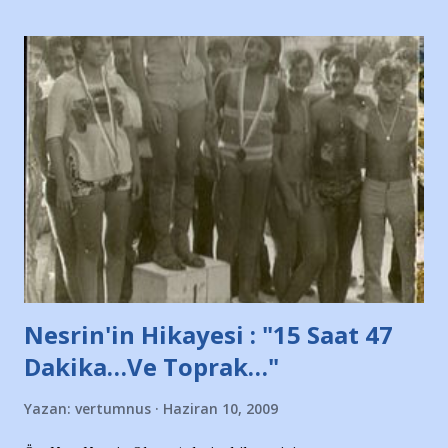
taraftarın toplanarak İstanbul takımlarının Futbol okullarını
ve ürünlerini Bursa şehrinde görmek istemediklerini bir
protesto eylemiyle açıkladıklarını bildiriyordu.. Bu grup
adına açıklama yapan şahsı muhterem(!) ''Açık ve net olarak
söylüyoruz. Bu son uyarımızdır. Bunun yanısıra, bu takımlara
ait tanıtıcı ilanların asılmasına izin veren Bursa Büyükşehir
Belediyesi ile mağazaların bulunduğu alışveriş merkezlerini
de kınıyoruz'' diye de eklemiş .. Blogumuzda okuduğum bu
yazının hemen ardından bu habe...
Nesrin'in Hikayesi : "15 Saat 47
Dakika…Ve Toprak…"
Yazan:
vertumnus
Haziran 10, 2009