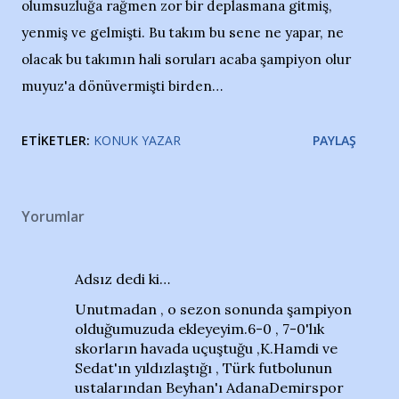
olumsuzluğa rağmen zor bir deplasmana gitmiş,
yenmiş ve gelmişti. Bu takım bu sene ne yapar, ne
olacak bu takımın hali soruları acaba şampiyon olur
muyuz'a dönüvermişti birden…
ETIKETLER:
KONUK YAZAR
PAYLAŞ
Yorumlar
Adsız dedi ki…
Unutmadan , o sezon sonunda şampiyon
olduğumuzuda ekleyeyim.6-0 , 7-0'lık
skorların havada uçuştuğu ,K.Hamdi ve
Sedat'ın yıldızlaştığı , Türk futbolunun
ustalarından Beyhan'ı AdanaDemirspor