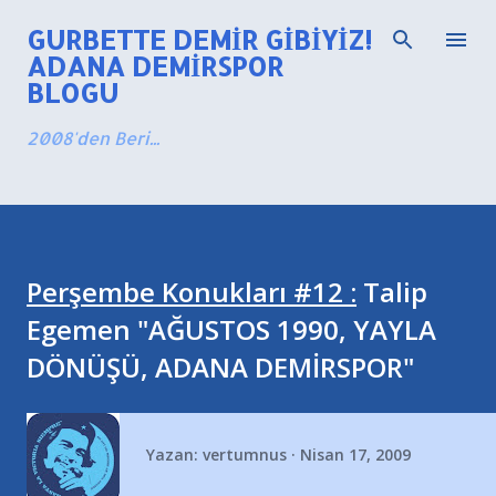
Ana içeriğe atla
GURBETTE DEMIR GIBIYIZ!
ADANA DEMIRSPOR
BLOGU
2008'den Beri...
Perşembe Konukları #12 :
Talip
Egemen "AĞUSTOS 1990, YAYLA
DÖNÜŞÜ, ADANA DEMİRSPOR"
Yazan:
vertumnus
Nisan 17, 2009