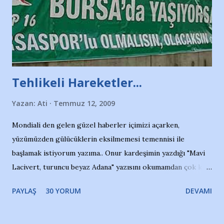
Tehlikeli Hareketler...
Yazan:
Ati
Temmuz 12, 2009
Mondiali den gelen güzel haberler içimizi açarken,
yüzümüzden gülücüklerin eksilmemesi temennisi ile
başlamak istiyorum yazıma.. Onur kardeşimin yazdığı "Mavi
Lacivert, turuncu beyaz Adana" yazısını okumamdan çok kısa
bir süre sonra, bir haber portalında rastladığım bir olayla
PAYLAŞ
30 YORUM
DEVAMI
irkildim.. "Bursasporlu taraftarlar, İstanbul takımlarının
Bursa'da açtığı mağaza ve futbol okullarına tepki gösterdi"
diye başlıyordu yazı , Atatürk stadı önünde yaklaşık 200