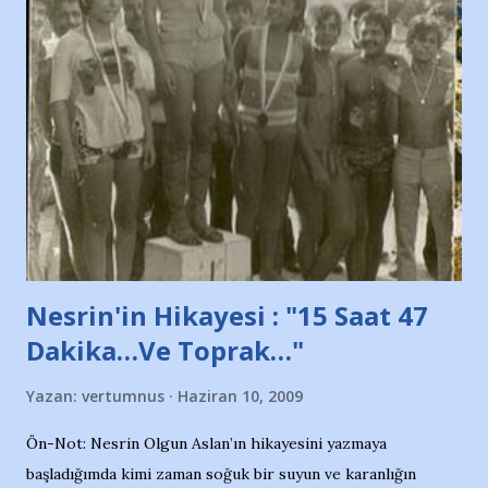
ve ürünlerini Bursa şehrinde görmek istemediklerini bir
protesto eylemiyle açıkladıklarını bildiriyordu.. Bu grup
adına açıklama yapan şahsı muhterem(!) ''Açık ve net olarak
söylüyoruz. Bu son uyarımızdır. Bunun yanısıra, bu takımlara
ait tanıtıcı ilanların asılmasına izin veren Bursa Büyükşehir
Belediyesi ile mağazaların bulunduğu alışveriş merkezlerini
de kınıyoruz'' diye de eklemiş .. Blogumuzda okuduğum bu
yazının hemen ardından bu habe...
Nesrin'in Hikayesi : "15 Saat 47
Dakika…Ve Toprak…"
Yazan:
vertumnus
Haziran 10, 2009
Ön-Not: Nesrin Olgun Aslan’ın hikayesini yazmaya
başladığımda kimi zaman soğuk bir suyun ve karanlığın