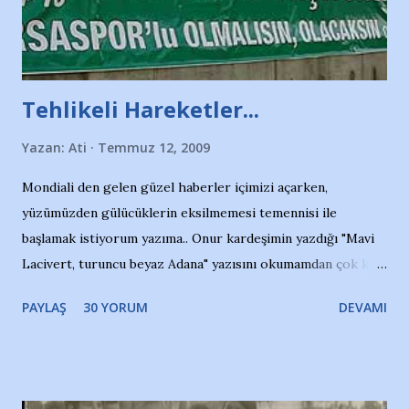
Tehlikeli Hareketler...
Yazan:
Ati
Temmuz 12, 2009
Mondiali den gelen güzel haberler içimizi açarken,
yüzümüzden gülücüklerin eksilmemesi temennisi ile
başlamak istiyorum yazıma.. Onur kardeşimin yazdığı "Mavi
Lacivert, turuncu beyaz Adana" yazısını okumamdan çok kısa
bir süre sonra, bir haber portalında rastladığım bir olayla
PAYLAŞ
30 YORUM
DEVAMI
irkildim.. "Bursasporlu taraftarlar, İstanbul takımlarının
Bursa'da açtığı mağaza ve futbol okullarına tepki gösterdi"
diye başlıyordu yazı , Atatürk stadı önünde yaklaşık 200
taraftarın toplanarak İstanbul takımlarının Futbol okullarını