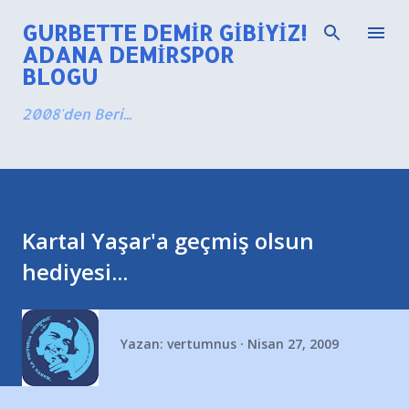
Ana içeriğe atla
GURBETTE DEMIR GIBIYIZ!
ADANA DEMIRSPOR
BLOGU
2008'den Beri...
Kartal Yaşar'a geçmiş olsun
hediyesi...
Yazan:
vertumnus
Nisan 27, 2009