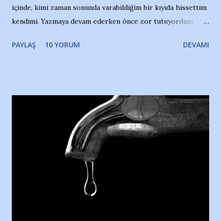
içinde, kimi zaman sonunda varabildiğim bir kıyıda hissettim
kendimi. Yazmaya devam ederken önce zor tutuyordum
gözyaşlarımı, bir noktadan sonra akmaya başladı hepsi.
PAYLAŞ
10 YORUM
DEVAMI
Yazımı, ağlayarak bitirebildim ancak…Kendisinin web
sitesinden (http://www.nesrinolgun.com) ve dönemin
Hürriyet Londra Temsilcisi Faruk Zapçı’nın anılarından
yararlandım, teşekkürlerimi sunuyorum…Çok uzatmadan,
Nesrin’in Hikayesi’ne başlıyorum… 1964 Adana Yüzme
havuzunun kenarında 7 yaşında kara kuru bir kız çocuğu
duruyor. Havuzun içinde Adana Demirspor Kulübü
yüzücüleri. Erkekler çoğunlukta. Küçük kız etrafına bakıyor.
Sadece 4 kız çocuğu var. Nesrin, Adana Demirspor’un 4
kızından biri oluyor o gün…Giriyor havuza. 1973 – 1975
Adana Nesrin, 16 yaşında. Yüzüyor. 7 yaşında girdiği
havuzdan, kısa mesafede 100’e yakın madalya ve şilt
çıkartıyor. Kışları masa tenisi oynuyor, Türkiye 2.liği,