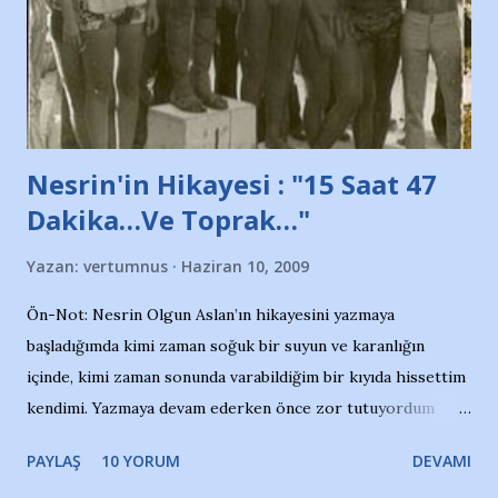
Belediyesi ile mağazaların bulunduğu alışveriş merkezlerini
de kınıyoruz'' diye de eklemiş .. Blogumuzda okuduğum bu
yazının hemen ardından bu habe...
Nesrin'in Hikayesi : "15 Saat 47
Dakika…Ve Toprak…"
Yazan:
vertumnus
Haziran 10, 2009
Ön-Not: Nesrin Olgun Aslan’ın hikayesini yazmaya
başladığımda kimi zaman soğuk bir suyun ve karanlığın
içinde, kimi zaman sonunda varabildiğim bir kıyıda hissettim
kendimi. Yazmaya devam ederken önce zor tutuyordum
gözyaşlarımı, bir noktadan sonra akmaya başladı hepsi.
PAYLAŞ
10 YORUM
DEVAMI
Yazımı, ağlayarak bitirebildim ancak…Kendisinin web