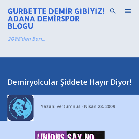
Ana içeriğe atla
GURBETTE DEMIR GIBIYIZ!
ADANA DEMIRSPOR
BLOGU
2008'den Beri...
Demiryolcular Şiddete Hayır Diyor!
Yazan:
vertumnus
Nisan 28, 2009