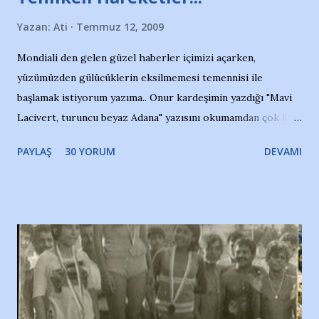
Yazan:
Ati
Temmuz 12, 2009
Mondiali den gelen güzel haberler içimizi açarken,
yüzümüzden gülücüklerin eksilmemesi temennisi ile
başlamak istiyorum yazıma.. Onur kardeşimin yazdığı "Mavi
Lacivert, turuncu beyaz Adana" yazısını okumamdan çok kısa
bir süre sonra, bir haber portalında rastladığım bir olayla
PAYLAŞ
30 YORUM
DEVAMI
irkildim.. "Bursasporlu taraftarlar, İstanbul takımlarının
Bursa'da açtığı mağaza ve futbol okullarına tepki gösterdi"
diye başlıyordu yazı , Atatürk stadı önünde yaklaşık 200
taraftarın toplanarak İstanbul takımlarının Futbol okullarını
ve ürünlerini Bursa şehrinde görmek istemediklerini bir
protesto eylemiyle açıkladıklarını bildiriyordu.. Bu grup
adına açıklama yapan şahsı muhterem(!) ''Açık ve net olarak
söylüyoruz. Bu son uyarımızdır. Bunun yanısıra, bu takımlara
ait tanıtıcı ilanların asılmasına izin veren Bursa Büyükşehir