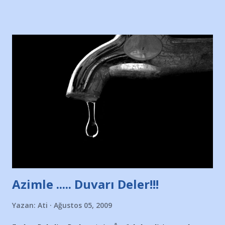
sitesinden (http://www.nesrinolgun.com) ve dönemin
Hürriyet Londra Temsilcisi Faruk Zapçı’nın anılarından
yararlandım, teşekkürlerimi sunuyorum…Çok uzatmadan,
Nesrin’in Hikayesi’ne başlıyorum… 1964 Adana Yüzme
havuzunun kenarında 7 yaşında kara kuru bir kız çocuğu
duruyor. Havuzun içinde Adana Demirspor Kulübü
yüzücüleri. Erkekler çoğunlukta. Küçük kız etrafına bakıyor.
Sadece 4 kız çocuğu var. Nesrin, Adana Demirspor’un 4
kızından biri oluyor o gün…Giriyor havuza. 1973 – 1975
Adana Nesrin, 16 yaşında. Yüzüyor. 7 yaşında girdiği
havuzdan, kısa mesafede 100’e yakın madalya ve şilt
çıkartıyor. Kışları masa tenisi oynuyor, Türkiye 2.liği,
Türkiye 3.lüğü var. 17 yaşında mar...
Azimle ..... Duvarı Deler!!!
Yazan:
Ati
Ağustos 05, 2009