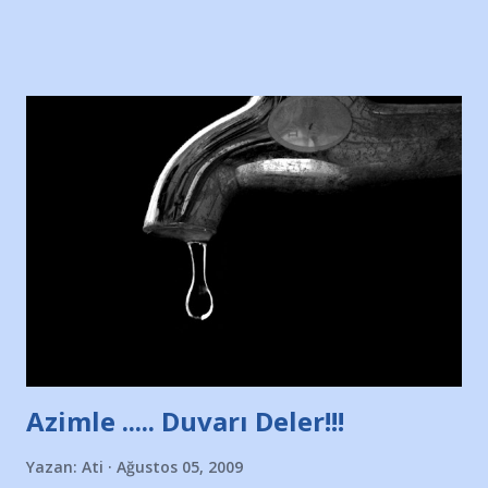
sitesinden (http://www.nesrinolgun.com) ve dönemin
Hürriyet Londra Temsilcisi Faruk Zapçı’nın anılarından
yararlandım, teşekkürlerimi sunuyorum…Çok uzatmadan,
Nesrin’in Hikayesi’ne başlıyorum… 1964 Adana Yüzme
havuzunun kenarında 7 yaşında kara kuru bir kız çocuğu
duruyor. Havuzun içinde Adana Demirspor Kulübü
yüzücüleri. Erkekler çoğunlukta. Küçük kız etrafına bakıyor.
Sadece 4 kız çocuğu var. Nesrin, Adana Demirspor’un 4
kızından biri oluyor o gün…Giriyor havuza. 1973 – 1975
Adana Nesrin, 16 yaşında. Yüzüyor. 7 yaşında girdiği
havuzdan, kısa mesafede 100’e yakın madalya ve şilt
çıkartıyor. Kışları masa tenisi oynuyor, Türkiye 2.liği,
Türkiye 3.lüğü var. 17 yaşında mar...
Azimle ..... Duvarı Deler!!!
Yazan:
Ati
Ağustos 05, 2009