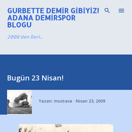
Ana içeriğe atla
GURBETTE DEMIR GIBIYIZ!
ADANA DEMIRSPOR
BLOGU
2008'den Beri...
Bugün 23 Nisan!
Yazan:
mustava
Nisan 23, 2009