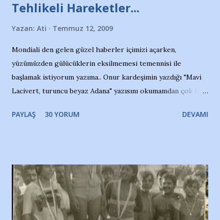
Tehlikeli Hareketler...
Yazan:
Ati
Temmuz 12, 2009
Mondiali den gelen güzel haberler içimizi açarken,
yüzümüzden gülücüklerin eksilmemesi temennisi ile
başlamak istiyorum yazıma.. Onur kardeşimin yazdığı "Mavi
Lacivert, turuncu beyaz Adana" yazısını okumamdan çok kısa
bir süre sonra, bir haber portalında rastladığım bir olayla
PAYLAŞ
30 YORUM
DEVAMI
irkildim.. "Bursasporlu taraftarlar, İstanbul takımlarının
Bursa'da açtığı mağaza ve futbol okullarına tepki gösterdi"
diye başlıyordu yazı , Atatürk stadı önünde yaklaşık 200
taraftarın toplanarak İstanbul takımlarının Futbol okullarını
ve ürünlerini Bursa şehrinde görmek istemediklerini bir
protesto eylemiyle açıkladıklarını bildiriyordu.. Bu grup
adına açıklama yapan şahsı muhterem(!) ''Açık ve net olarak
söylüyoruz. Bu son uyarımızdır. Bunun yanısıra, bu takımlara