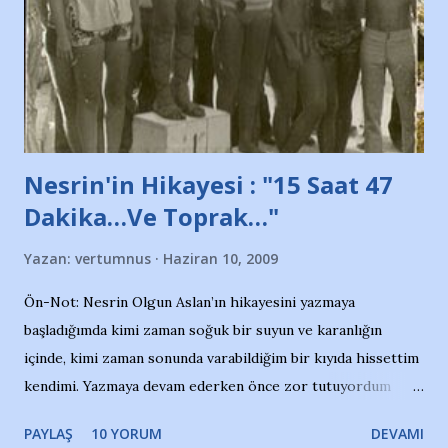
ait tanıtıcı ilanların asılmasına izin veren Bursa Büyükşehir
Belediyesi ile mağazaların bulunduğu alışveriş merkezlerini
de kınıyoruz'' diye de eklemiş .. Blogumuzda okuduğum bu
yazının hemen ardından bu habe...
Nesrin'in Hikayesi : "15 Saat 47
Dakika…Ve Toprak…"
Yazan:
vertumnus
Haziran 10, 2009
Ön-Not: Nesrin Olgun Aslan’ın hikayesini yazmaya
başladığımda kimi zaman soğuk bir suyun ve karanlığın
içinde, kimi zaman sonunda varabildiğim bir kıyıda hissettim
kendimi. Yazmaya devam ederken önce zor tutuyordum
gözyaşlarımı, bir noktadan sonra akmaya başladı hepsi.
PAYLAŞ
10 YORUM
DEVAMI
Yazımı, ağlayarak bitirebildim ancak…Kendisinin web