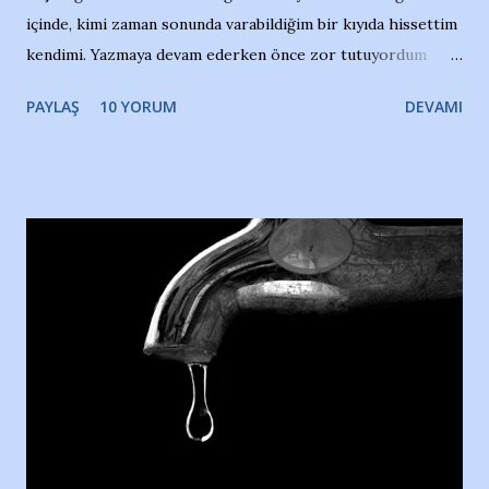
içinde, kimi zaman sonunda varabildiğim bir kıyıda hissettim
kendimi. Yazmaya devam ederken önce zor tutuyordum
gözyaşlarımı, bir noktadan sonra akmaya başladı hepsi.
PAYLAŞ
10 YORUM
DEVAMI
Yazımı, ağlayarak bitirebildim ancak…Kendisinin web
sitesinden (http://www.nesrinolgun.com) ve dönemin
Hürriyet Londra Temsilcisi Faruk Zapçı’nın anılarından
yararlandım, teşekkürlerimi sunuyorum…Çok uzatmadan,
Nesrin’in Hikayesi’ne başlıyorum… 1964 Adana Yüzme
havuzunun kenarında 7 yaşında kara kuru bir kız çocuğu
duruyor. Havuzun içinde Adana Demirspor Kulübü
yüzücüleri. Erkekler çoğunlukta. Küçük kız etrafına bakıyor.
Sadece 4 kız çocuğu var. Nesrin, Adana Demirspor’un 4
kızından biri oluyor o gün…Giriyor havuza. 1973 – 1975
Adana Nesrin, 16 yaşında. Yüzüyor. 7 yaşında girdiği
havuzdan, kısa mesafede 100’e yakın madalya ve şilt
çıkartıyor. Kışları masa tenisi oynuyor, Türkiye 2.liği,