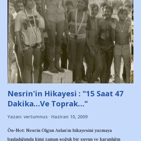
ve ürünlerini Bursa şehrinde görmek istemediklerini bir
protesto eylemiyle açıkladıklarını bildiriyordu.. Bu grup
adına açıklama yapan şahsı muhterem(!) ''Açık ve net olarak
söylüyoruz. Bu son uyarımızdır. Bunun yanısıra, bu takımlara
ait tanıtıcı ilanların asılmasına izin veren Bursa Büyükşehir
Belediyesi ile mağazaların bulunduğu alışveriş merkezlerini
de kınıyoruz'' diye de eklemiş .. Blogumuzda okuduğum bu
yazının hemen ardından bu habe...
Nesrin'in Hikayesi : "15 Saat 47
Dakika…Ve Toprak…"
Yazan:
vertumnus
Haziran 10, 2009
Ön-Not: Nesrin Olgun Aslan’ın hikayesini yazmaya
başladığımda kimi zaman soğuk bir suyun ve karanlığın