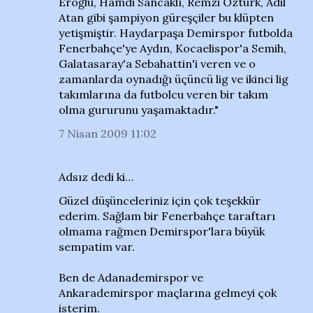
Eroğlu, Hamdi Sancaklı, Remzi Öztürk, Adil
Atan gibi şampiyon güreşçiler bu klüpten
yetişmiştir. Haydarpaşa Demirspor futbolda
Fenerbahçe'ye Aydın, Kocaelispor'a Semih,
Galatasaray'a Sebahattin'i veren ve o
zamanlarda oynadığı üçüncü lig ve ikinci lig
takımlarına da futbolcu veren bir takım
olma gururunu yaşamaktadır."
7 Nisan 2009 11:02
Adsız dedi ki…
Güzel düşünceleriniz için çok teşekkür
ederim. Sağlam bir Fenerbahçe taraftarı
olmama rağmen Demirspor'lara büyük
sempatim var.
Ben de Adanademirspor ve
Ankarademirspor maçlarına gelmeyi çok
isterim.