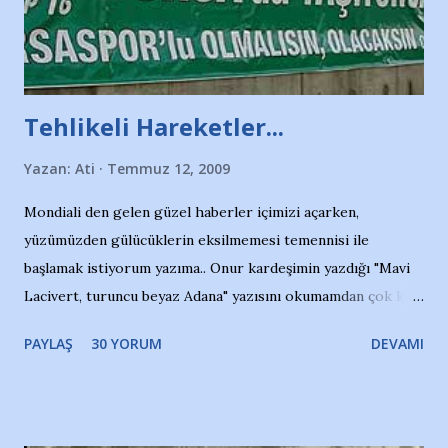
Tehlikeli Hareketler...
Yazan:
Ati
Temmuz 12, 2009
Mondiali den gelen güzel haberler içimizi açarken,
yüzümüzden gülücüklerin eksilmemesi temennisi ile
başlamak istiyorum yazıma.. Onur kardeşimin yazdığı "Mavi
Lacivert, turuncu beyaz Adana" yazısını okumamdan çok kısa
bir süre sonra, bir haber portalında rastladığım bir olayla
PAYLAŞ
30 YORUM
DEVAMI
irkildim.. "Bursasporlu taraftarlar, İstanbul takımlarının
Bursa'da açtığı mağaza ve futbol okullarına tepki gösterdi"
diye başlıyordu yazı , Atatürk stadı önünde yaklaşık 200
taraftarın toplanarak İstanbul takımlarının Futbol okullarını