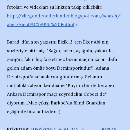
fotoları ve videoları şu linkten takip edilebilir:
http://vliegendenederlander.blogspot.com/search/l
abel/Amat%C3%B6r%20Futbol
)
Barad-dûr, son yazısını Bizik...! 'ten İlker Abi'nin
sözleriyle bitirmiş: "Sağcı, solcu, aşağıda, yukarıda,
zengin, fakir, hiç farketmez bizim maçımıza bir defa
gelen adam ömür boyu Demirsporludur"...Adana
Demirspor'a selamlarını göndermiş. Selamını
mutlulukla alıyor, kendisine "Buyrun bir de beraber
Ankara Demirspor maçı seyredelim Cebeci'de"
diyorum...Maç çıkışı Barkod'da Blind Guardian
eşliğinde biralar bizden :)
ETIKETLER:
TÜRKIYE'DEN
VERTUMNUS
PAYLAŞ