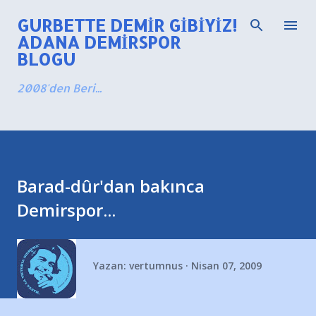
Ana içeriğe atla
GURBETTE DEMIR GIBIYIZ!
ADANA DEMIRSPOR
BLOGU
2008'den Beri...
Barad-dûr'dan bakınca
Demirspor...
Yazan:
vertumnus
Nisan 07, 2009