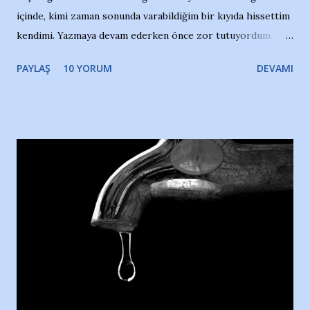
içinde, kimi zaman sonunda varabildiğim bir kıyıda hissettim
kendimi. Yazmaya devam ederken önce zor tutuyordum
gözyaşlarımı, bir noktadan sonra akmaya başladı hepsi.
PAYLAŞ
10 YORUM
DEVAMI
Yazımı, ağlayarak bitirebildim ancak…Kendisinin web
sitesinden (http://www.nesrinolgun.com) ve dönemin
Hürriyet Londra Temsilcisi Faruk Zapçı’nın anılarından
yararlandım, teşekkürlerimi sunuyorum…Çok uzatmadan,
Nesrin’in Hikayesi’ne başlıyorum… 1964 Adana Yüzme
havuzunun kenarında 7 yaşında kara kuru bir kız çocuğu
duruyor. Havuzun içinde Adana Demirspor Kulübü
yüzücüleri. Erkekler çoğunlukta. Küçük kız etrafına bakıyor.
Sadece 4 kız çocuğu var. Nesrin, Adana Demirspor’un 4
kızından biri oluyor o gün…Giriyor havuza. 1973 – 1975
Adana Nesrin, 16 yaşında. Yüzüyor. 7 yaşında girdiği
havuzdan, kısa mesafede 100’e yakın madalya ve şilt
çıkartıyor. Kışları masa tenisi oynuyor, Türkiye 2.liği,