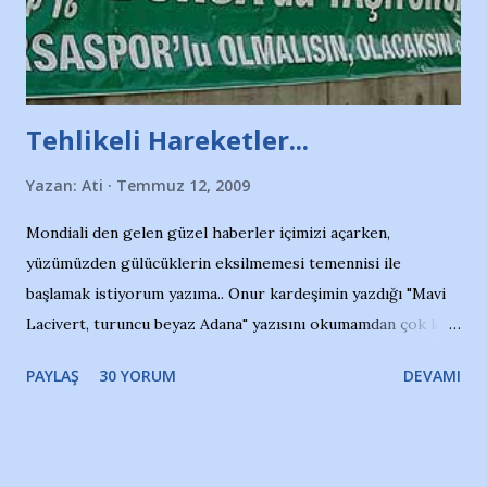
Tehlikeli Hareketler...
Yazan:
Ati
Temmuz 12, 2009
Mondiali den gelen güzel haberler içimizi açarken,
yüzümüzden gülücüklerin eksilmemesi temennisi ile
başlamak istiyorum yazıma.. Onur kardeşimin yazdığı "Mavi
Lacivert, turuncu beyaz Adana" yazısını okumamdan çok kısa
bir süre sonra, bir haber portalında rastladığım bir olayla
PAYLAŞ
30 YORUM
DEVAMI
irkildim.. "Bursasporlu taraftarlar, İstanbul takımlarının
Bursa'da açtığı mağaza ve futbol okullarına tepki gösterdi"
diye başlıyordu yazı , Atatürk stadı önünde yaklaşık 200
taraftarın toplanarak İstanbul takımlarının Futbol okullarını