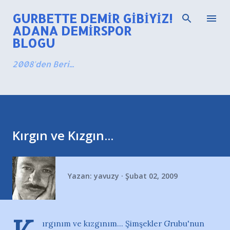
Ana içeriğe atla
GURBETTE DEMIR GIBIYIZ!
ADANA DEMIRSPOR
BLOGU
2008'den Beri...
Kırgın ve Kızgın...
Yazan:
yavuzy
Şubat 02, 2009
ırgınım ve kızgınım... Şimşekler Grubu'nun