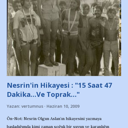
ve ürünlerini Bursa şehrinde görmek istemediklerini bir
protesto eylemiyle açıkladıklarını bildiriyordu.. Bu grup
adına açıklama yapan şahsı muhterem(!) ''Açık ve net olarak
söylüyoruz. Bu son uyarımızdır. Bunun yanısıra, bu takımlara
ait tanıtıcı ilanların asılmasına izin veren Bursa Büyükşehir
Belediyesi ile mağazaların bulunduğu alışveriş merkezlerini
de kınıyoruz'' diye de eklemiş .. Blogumuzda okuduğum bu
yazının hemen ardından bu habe...
Nesrin'in Hikayesi : "15 Saat 47
Dakika…Ve Toprak…"
Yazan:
vertumnus
Haziran 10, 2009
Ön-Not: Nesrin Olgun Aslan’ın hikayesini yazmaya
başladığımda kimi zaman soğuk bir suyun ve karanlığın