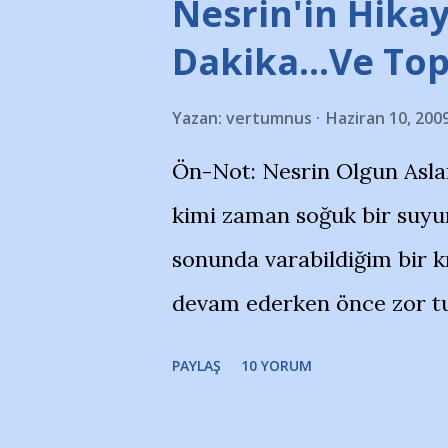
stadı önünde yaklaşık 200 
Nesrin'in Hikay
takımlarının Futbol okullar
Dakika…Ve To
görmek istemediklerini bir 
Yazan:
vertumnus
Haziran 10, 200
bildiriyordu.. Bu grup adı
Ön-Not: Nesrin Olgun Asla
''Açık ve net olarak söylü
kimi zaman soğuk bir suyun
yanısıra, bu takımlara ait t
sonunda varabildiğim bir k
Bursa Büyükşehir Belediyes
devam ederken önce zor tu
merkezlerini de kınıyoruz'
noktadan sonra akmaya baş
okuduğum bu yazının heme
PAYLAŞ
10 YORUM
bitirebildim ancak…Kendis
(http://www.nesrinolgun.