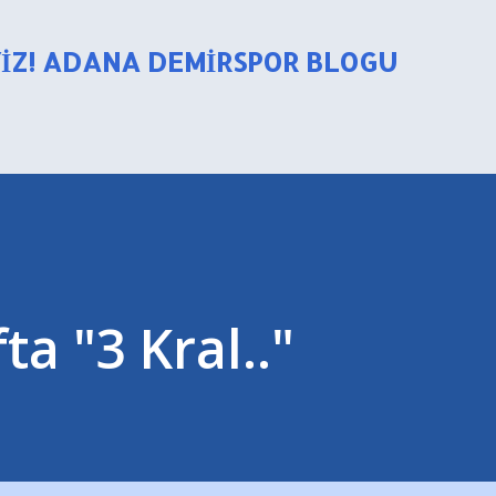
Ana içeriğe atla
YIZ! ADANA DEMIRSPOR BLOGU
a "3 Kral.."