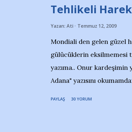
Tehlikeli Hareke
Yazan:
Ati
Temmuz 12, 2009
Mondiali den gelen güzel 
gülücüklerin eksilmemesi 
yazıma.. Onur kardeşimin y
Adana" yazısını okumamdan 
portalında rastladığım bir 
PAYLAŞ
30 YORUM
taraftarlar, İstanbul takım
futbol okullarına tepki gös