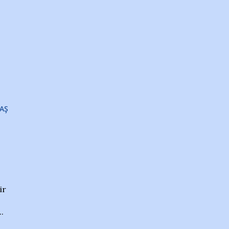
AŞ
ir
.