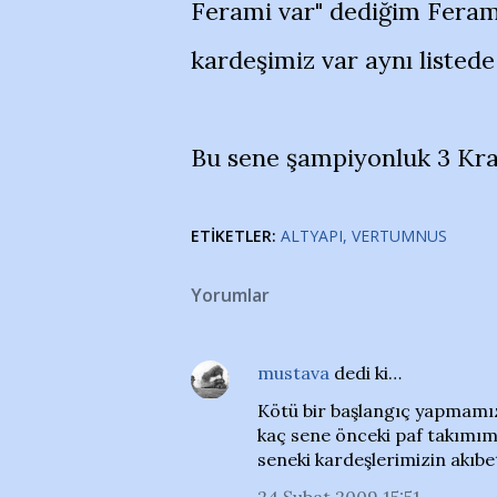
Ferami var" dediğim Ferami,
kardeşimiz var aynı listede
Bu sene şampiyonluk 3 Kral
ETIKETLER:
ALTYAPI
VERTUMNUS
Yorumlar
mustava
dedi ki…
Kötü bir başlangıç yapmamıza
kaç sene önceki paf takımım
seneki kardeşlerimizin akıbet