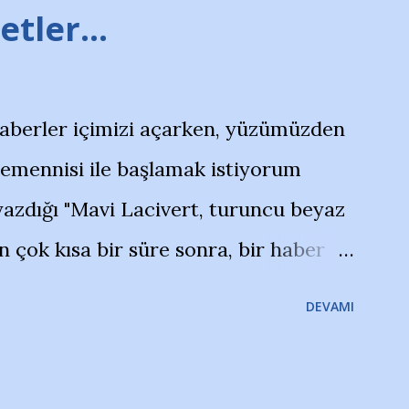
tler...
haberler içimizi açarken, yüzümüzden
temennisi ile başlamak istiyorum
azdığı "Mavi Lacivert, turuncu beyaz
çok kısa bir süre sonra, bir haber
olayla irkildim.. "Bursasporlu
DEVAMI
larının Bursa'da açtığı mağaza ve
terdi" diye başlıyordu yazı , Atatürk