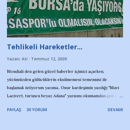
Tehlikeli Hareketler...
Yazan:
Ati
Temmuz 12, 2009
Mondiali den gelen güzel haberler içimizi açarken,
yüzümüzden gülücüklerin eksilmemesi temennisi ile
başlamak istiyorum yazıma.. Onur kardeşimin yazdığı "Mavi
Lacivert, turuncu beyaz Adana" yazısını okumamdan çok kısa
bir süre sonra, bir haber portalında rastladığım bir olayla
PAYLAŞ
30 YORUM
DEVAMI
irkildim.. "Bursasporlu taraftarlar, İstanbul takımlarının
Bursa'da açtığı mağaza ve futbol okullarına tepki gösterdi"
diye başlıyordu yazı , Atatürk stadı önünde yaklaşık 200