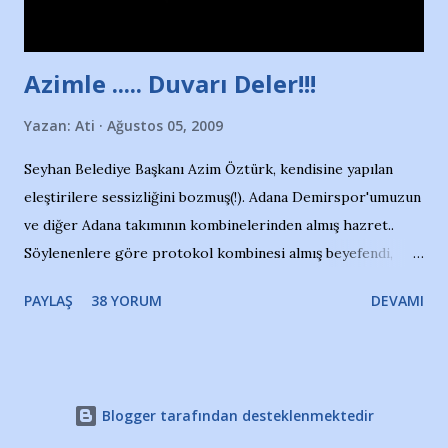
çıkartıyor. Kışları masa tenisi oynuyor, Türkiye 2.liği,
Türkiye 3.lüğü var. 17 yaşında mar...
Azimle ..... Duvarı Deler!!!
Yazan:
Ati
Ağustos 05, 2009
Seyhan Belediye Başkanı Azim Öztürk, kendisine yapılan
eleştirilere sessizliğini bozmuş(!). Adana Demirspor'umuzun
ve diğer Adana takımının kombinelerinden almış hazret..
Söylenenlere göre protokol kombinesi almış beyefendi,
100.000 TL kaynak olmuş takım başına. Bir de fotoğrafı var
PAYLAŞ
38 YORUM
DEVAMI
ki kombineyi Bekir Başkan'dan alırken; dillere destan..
Yardım gecesinde yayını kesen, gidip Kayseri'den kombine
alıp, seçildiği memlekete zerre faydası dokunmayan bir
şahsın fotoğrafını burada paylaşmak içimden gelmedi.
Blogger tarafından desteklenmektedir
Takımıma maddi gelir oldu diye seviniyorum, fakat bu