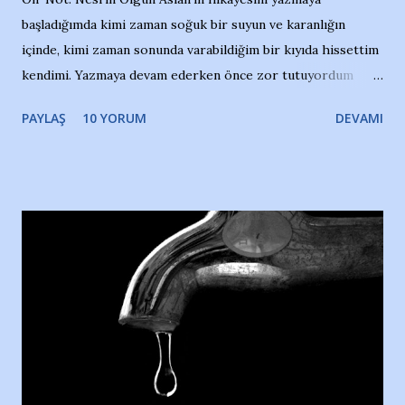
başladığımda kimi zaman soğuk bir suyun ve karanlığın
içinde, kimi zaman sonunda varabildiğim bir kıyıda hissettim
kendimi. Yazmaya devam ederken önce zor tutuyordum
gözyaşlarımı, bir noktadan sonra akmaya başladı hepsi.
PAYLAŞ
10 YORUM
DEVAMI
Yazımı, ağlayarak bitirebildim ancak…Kendisinin web
sitesinden (http://www.nesrinolgun.com) ve dönemin
Hürriyet Londra Temsilcisi Faruk Zapçı’nın anılarından
yararlandım, teşekkürlerimi sunuyorum…Çok uzatmadan,
Nesrin’in Hikayesi’ne başlıyorum… 1964 Adana Yüzme
havuzunun kenarında 7 yaşında kara kuru bir kız çocuğu
duruyor. Havuzun içinde Adana Demirspor Kulübü
yüzücüleri. Erkekler çoğunlukta. Küçük kız etrafına bakıyor.
Sadece 4 kız çocuğu var. Nesrin, Adana Demirspor’un 4
kızından biri oluyor o gün…Giriyor havuza. 1973 – 1975
Adana Nesrin, 16 yaşında. Yüzüyor. 7 yaşında girdiği
havuzdan, kısa mesafede 100’e yakın madalya ve şilt