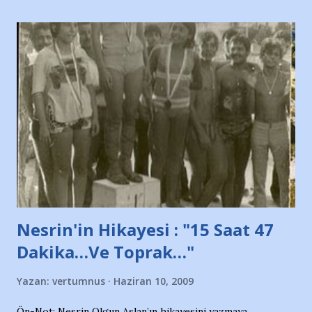
taraftarın toplanarak İstanbul takımlarının Futbol okullarını
ve ürünlerini Bursa şehrinde görmek istemediklerini bir
protesto eylemiyle açıkladıklarını bildiriyordu.. Bu grup
adına açıklama yapan şahsı muhterem(!) ''Açık ve net olarak
söylüyoruz. Bu son uyarımızdır. Bunun yanısıra, bu takımlara
ait tanıtıcı ilanların asılmasına izin veren Bursa Büyükşehir
Belediyesi ile mağazaların bulunduğu alışveriş merkezlerini
de kınıyoruz'' diye de eklemiş .. Blogumuzda okuduğum bu
yazının hemen ardından bu habe...
Nesrin'in Hikayesi : "15 Saat 47
Dakika…Ve Toprak…"
Yazan:
vertumnus
Haziran 10, 2009
Ön-Not: Nesrin Olgun Aslan’ın hikayesini yazmaya