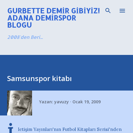
Ana içeriğe atla
GURBETTE DEMIR GIBIYIZ!
ADANA DEMIRSPOR
BLOGU
2008'den Beri...
Samsunspor kitabı
Yazan:
yavuzy
Ocak 19, 2009
letişim Yayınları'nın Futbol Kitapları Serisi'nden