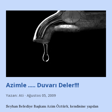
Hürriyet Londra Temsilcisi Faruk Zapçı’nın anılarından
yararlandım, teşekkürlerimi sunuyorum…Çok uzatmadan,
Nesrin’in Hikayesi’ne başlıyorum… 1964 Adana Yüzme
havuzunun kenarında 7 yaşında kara kuru bir kız çocuğu
duruyor. Havuzun içinde Adana Demirspor Kulübü
yüzücüleri. Erkekler çoğunlukta. Küçük kız etrafına bakıyor.
Sadece 4 kız çocuğu var. Nesrin, Adana Demirspor’un 4
kızından biri oluyor o gün…Giriyor havuza. 1973 – 1975
Adana Nesrin, 16 yaşında. Yüzüyor. 7 yaşında girdiği
havuzdan, kısa mesafede 100’e yakın madalya ve şilt
çıkartıyor. Kışları masa tenisi oynuyor, Türkiye 2.liği,
Türkiye 3.lüğü var. 17 yaşında mar...
Azimle ..... Duvarı Deler!!!
Yazan:
Ati
Ağustos 05, 2009
Seyhan Belediye Başkanı Azim Öztürk, kendisine yapılan