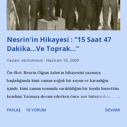
de kınıyoruz'' diye de eklemiş .. Blogumuzda okuduğum bu
yazının hemen ardından bu habe...
Nesrin'in Hikayesi : "15 Saat 47
Dakika…Ve Toprak…"
Yazan:
vertumnus
Haziran 10, 2009
Ön-Not: Nesrin Olgun Aslan’ın hikayesini yazmaya
başladığımda kimi zaman soğuk bir suyun ve karanlığın
içinde, kimi zaman sonunda varabildiğim bir kıyıda hissettim
kendimi. Yazmaya devam ederken önce zor tutuyordum
gözyaşlarımı, bir noktadan sonra akmaya başladı hepsi.
PAYLAŞ
10 YORUM
DEVAMI
Yazımı, ağlayarak bitirebildim ancak…Kendisinin web
sitesinden (http://www.nesrinolgun.com) ve dönemin