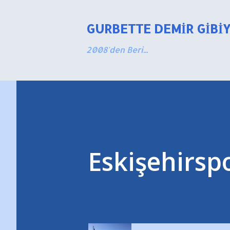
GURBETTE DEMIR GIBI
2008'den Beri...
Eskişehirsp