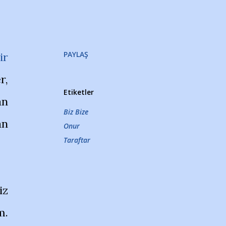
PAYLAŞ
ir
r,
Etiketler
an
Biz Bize
an
Onur
Taraftar
iz
m.