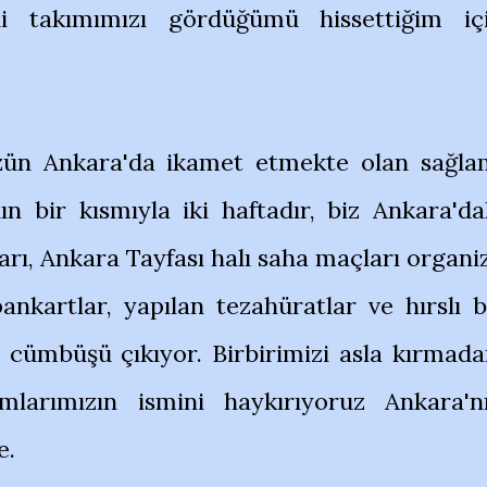
 takımımızı gördüğümü hissettiğim iç
zün Ankara'da ikamet etmekte olan sağla
nın bir kısmıyla iki haftadır, biz Ankara'da
rı, Ankara Tayfası halı saha maçları organi
ankartlar, yapılan tezahüratlar ve hırslı b
 cümbüşü çıkıyor. Birbirimizi asla kırmada
larımızın ismini haykırıyoruz Ankara'n
e.