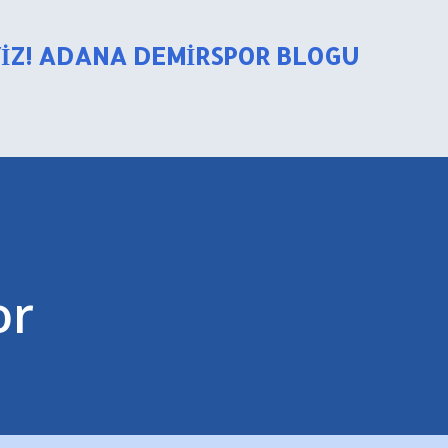
Ana içeriğe atla
YIZ! ADANA DEMIRSPOR BLOGU
or