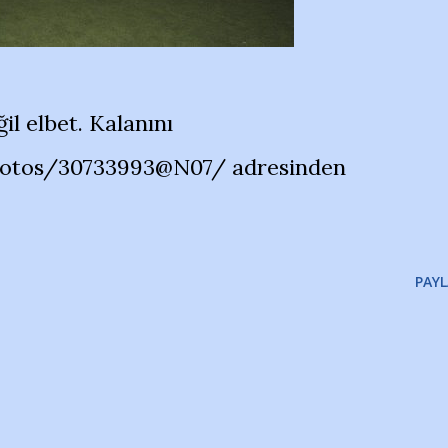
il elbet. Kalanını
hotos/30733993@N07/ adresinden
PAYL