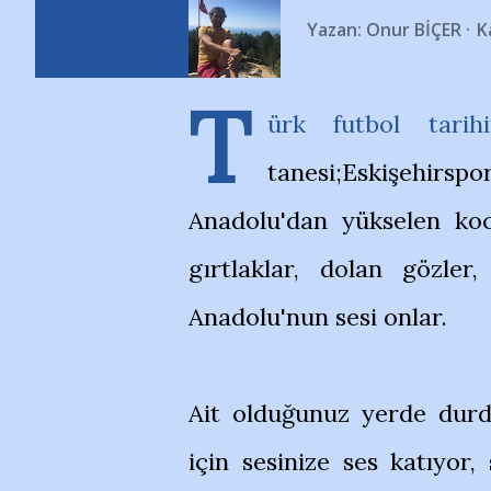
Yazan:
Onur BİÇER
K
T
ürk futbol tari
tanesi;Eskişehirsp
Anadolu'dan yükselen koca
gırtlaklar, dolan gözler
Anadolu'nun sesi onlar.
Ait olduğunuz yerde durd
için sesinize ses katıyor,