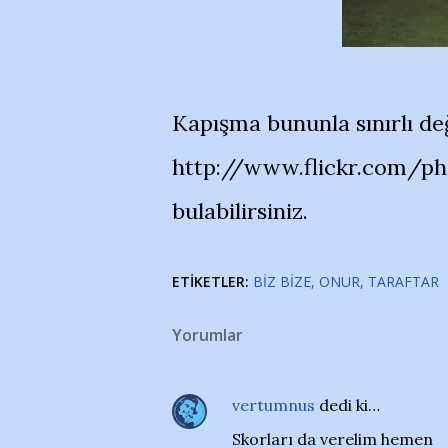
Kapışma bununla sınırlı değ
http://www.flickr.com/p
bulabilirsiniz.
ETIKETLER:
BIZ BIZE
ONUR
TARAFTAR
Yorumlar
vertumnus
dedi ki…
Skorları da verelim hemen