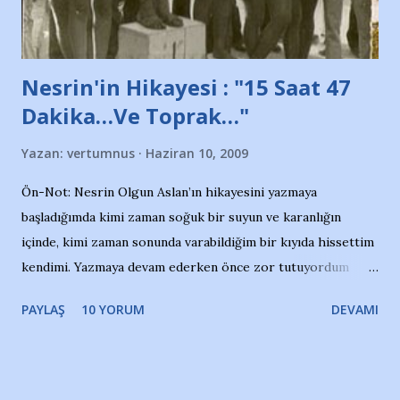
yazının hemen ardından bu habe...
Nesrin'in Hikayesi : "15 Saat 47
Dakika…Ve Toprak…"
Yazan:
vertumnus
Haziran 10, 2009
Ön-Not: Nesrin Olgun Aslan’ın hikayesini yazmaya
başladığımda kimi zaman soğuk bir suyun ve karanlığın
içinde, kimi zaman sonunda varabildiğim bir kıyıda hissettim
kendimi. Yazmaya devam ederken önce zor tutuyordum
gözyaşlarımı, bir noktadan sonra akmaya başladı hepsi.
PAYLAŞ
10 YORUM
DEVAMI
Yazımı, ağlayarak bitirebildim ancak…Kendisinin web
sitesinden (http://www.nesrinolgun.com) ve dönemin
Hürriyet Londra Temsilcisi Faruk Zapçı’nın anılarından
yararlandım, teşekkürlerimi sunuyorum…Çok uzatmadan,