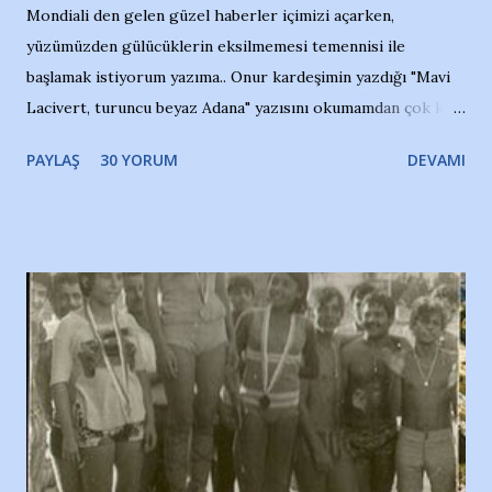
Mondiali den gelen güzel haberler içimizi açarken,
yüzümüzden gülücüklerin eksilmemesi temennisi ile
başlamak istiyorum yazıma.. Onur kardeşimin yazdığı "Mavi
Lacivert, turuncu beyaz Adana" yazısını okumamdan çok kısa
bir süre sonra, bir haber portalında rastladığım bir olayla
PAYLAŞ
30 YORUM
DEVAMI
irkildim.. "Bursasporlu taraftarlar, İstanbul takımlarının
Bursa'da açtığı mağaza ve futbol okullarına tepki gösterdi"
diye başlıyordu yazı , Atatürk stadı önünde yaklaşık 200
taraftarın toplanarak İstanbul takımlarının Futbol okullarını
ve ürünlerini Bursa şehrinde görmek istemediklerini bir
protesto eylemiyle açıkladıklarını bildiriyordu.. Bu grup
adına açıklama yapan şahsı muhterem(!) ''Açık ve net olarak
söylüyoruz. Bu son uyarımızdır. Bunun yanısıra, bu takımlara
ait tanıtıcı ilanların asılmasına izin veren Bursa Büyükşehir
Belediyesi ile mağazaların bulunduğu alışveriş merkezlerini
de kınıyoruz'' diye de eklemiş .. Blogumuzda okuduğum bu