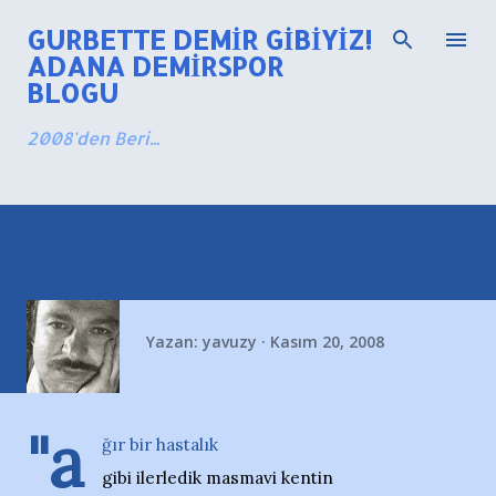
Ana içeriğe atla
GURBETTE DEMIR GIBIYIZ!
ADANA DEMIRSPOR
BLOGU
2008'den Beri...
Yazan:
yavuzy
Kasım 20, 2008
"a
ğır bir hastalık
gibi ilerledik masmavi kentin