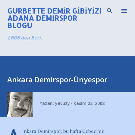
Ana içeriğe atla
GURBETTE DEMIR GIBIYIZ!
ADANA DEMIRSPOR
BLOGU
2008'den Beri...
Ankara Demirspor-Ünyespor
Yazan:
yavuzy
Kasım 22, 2008
nkara Demirspor, bu hafta Cebeci'de