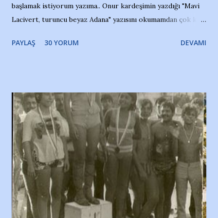
başlamak istiyorum yazıma.. Onur kardeşimin yazdığı "Mavi
Lacivert, turuncu beyaz Adana" yazısını okumamdan çok kısa
bir süre sonra, bir haber portalında rastladığım bir olayla
PAYLAŞ
30 YORUM
DEVAMI
irkildim.. "Bursasporlu taraftarlar, İstanbul takımlarının
Bursa'da açtığı mağaza ve futbol okullarına tepki gösterdi"
diye başlıyordu yazı , Atatürk stadı önünde yaklaşık 200
taraftarın toplanarak İstanbul takımlarının Futbol okullarını
ve ürünlerini Bursa şehrinde görmek istemediklerini bir
protesto eylemiyle açıkladıklarını bildiriyordu.. Bu grup
adına açıklama yapan şahsı muhterem(!) ''Açık ve net olarak
söylüyoruz. Bu son uyarımızdır. Bunun yanısıra, bu takımlara
ait tanıtıcı ilanların asılmasına izin veren Bursa Büyükşehir
Belediyesi ile mağazaların bulunduğu alışveriş merkezlerini
de kınıyoruz'' diye de eklemiş .. Blogumuzda okuduğum bu
yazının hemen ardından bu habe...