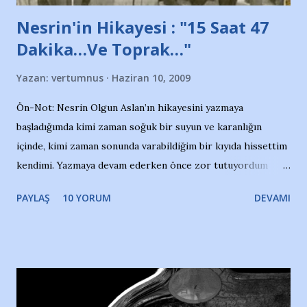
Nesrin'in Hikayesi : "15 Saat 47
Dakika…Ve Toprak…"
Yazan:
vertumnus
Haziran 10, 2009
Ön-Not: Nesrin Olgun Aslan’ın hikayesini yazmaya
başladığımda kimi zaman soğuk bir suyun ve karanlığın
içinde, kimi zaman sonunda varabildiğim bir kıyıda hissettim
kendimi. Yazmaya devam ederken önce zor tutuyordum
gözyaşlarımı, bir noktadan sonra akmaya başladı hepsi.
PAYLAŞ
10 YORUM
DEVAMI
Yazımı, ağlayarak bitirebildim ancak…Kendisinin web
sitesinden (http://www.nesrinolgun.com) ve dönemin
Hürriyet Londra Temsilcisi Faruk Zapçı’nın anılarından
yararlandım, teşekkürlerimi sunuyorum…Çok uzatmadan,
Nesrin’in Hikayesi’ne başlıyorum… 1964 Adana Yüzme
havuzunun kenarında 7 yaşında kara kuru bir kız çocuğu