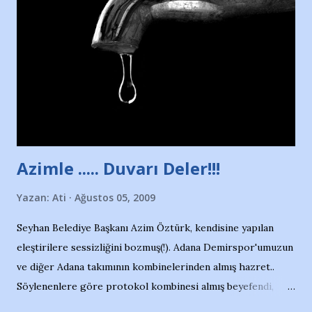
duruyor. Havuzun içinde Adana Demirspor Kulübü
yüzücüleri. Erkekler çoğunlukta. Küçük kız etrafına bakıyor.
Sadece 4 kız çocuğu var. Nesrin, Adana Demirspor’un 4
kızından biri oluyor o gün…Giriyor havuza. 1973 – 1975
Adana Nesrin, 16 yaşında. Yüzüyor. 7 yaşında girdiği
havuzdan, kısa mesafede 100’e yakın madalya ve şilt
çıkartıyor. Kışları masa tenisi oynuyor, Türkiye 2.liği,
Türkiye 3.lüğü var. 17 yaşında mar...
Azimle ..... Duvarı Deler!!!
Yazan:
Ati
Ağustos 05, 2009
Seyhan Belediye Başkanı Azim Öztürk, kendisine yapılan
eleştirilere sessizliğini bozmuş(!). Adana Demirspor'umuzun
ve diğer Adana takımının kombinelerinden almış hazret..
Söylenenlere göre protokol kombinesi almış beyefendi,
100.000 TL kaynak olmuş takım başına. Bir de fotoğrafı var