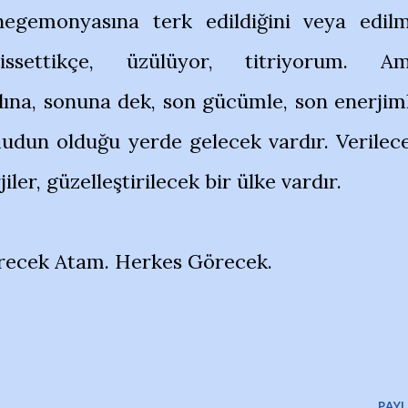
egemonyasına terk edildiğini veya edil
 hissettikçe, üzülüyor, titriyorum. A
dına, sonuna dek, son gücümle, son enerjim
un olduğu yerde gelecek vardır. Verilec
iler, güzelleştirilecek bir ülke vardır.
örecek Atam. Herkes Görecek.
PAYL