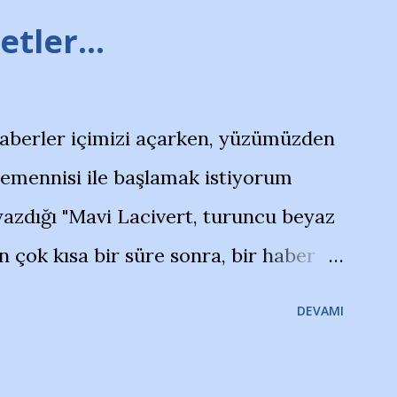
tler...
haberler içimizi açarken, yüzümüzden
temennisi ile başlamak istiyorum
azdığı "Mavi Lacivert, turuncu beyaz
çok kısa bir süre sonra, bir haber
olayla irkildim.. "Bursasporlu
DEVAMI
larının Bursa'da açtığı mağaza ve
terdi" diye başlıyordu yazı , Atatürk