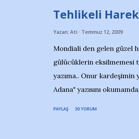
Tehlikeli Hareke
Yazan:
Ati
Temmuz 12, 2009
Mondiali den gelen güzel 
gülücüklerin eksilmemesi 
yazıma.. Onur kardeşimin y
Adana" yazısını okumamdan 
portalında rastladığım bir 
PAYLAŞ
30 YORUM
taraftarlar, İstanbul takım
futbol okullarına tepki gös