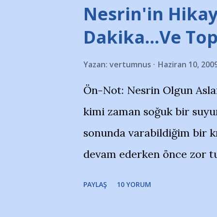
stadı önünde yaklaşık 200 
Nesrin'in Hikay
takımlarının Futbol okullar
Dakika…Ve To
görmek istemediklerini bir 
Yazan:
vertumnus
Haziran 10, 200
bildiriyordu.. Bu grup adı
Ön-Not: Nesrin Olgun Asla
''Açık ve net olarak söylü
kimi zaman soğuk bir suyun
yanısıra, bu takımlara ait t
sonunda varabildiğim bir k
Bursa Büyükşehir Belediyes
devam ederken önce zor tu
merkezlerini de kınıyoruz'
noktadan sonra akmaya baş
okuduğum bu yazının heme
PAYLAŞ
10 YORUM
bitirebildim ancak…Kendis