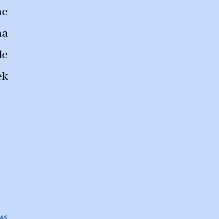
me
ma
le
ek
AŞ