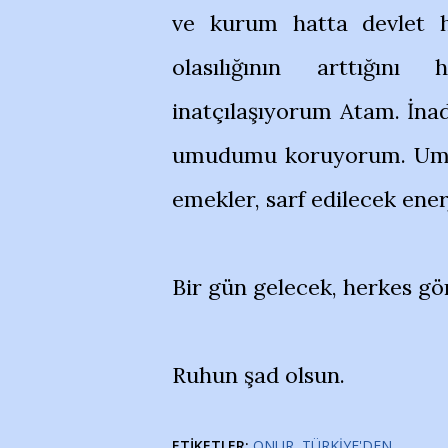
ve kurum hatta devlet h
olasılığının arttığını
inatçılaşıyorum Atam. İna
umudumu koruyorum. Umud
emekler, sarf edilecek enerj
Bir gün gelecek, herkes g
Ruhun şad olsun.
ETIKETLER:
ONUR
TÜRKIYE'DEN