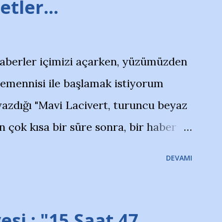
tler...
haberler içimizi açarken, yüzümüzden
temennisi ile başlamak istiyorum
azdığı "Mavi Lacivert, turuncu beyaz
çok kısa bir süre sonra, bir haber
olayla irkildim.. "Bursasporlu
DEVAMI
larının Bursa'da açtığı mağaza ve
terdi" diye başlıyordu yazı , Atatürk
taraftarın toplanarak İstanbul
esi : "15 Saat 47