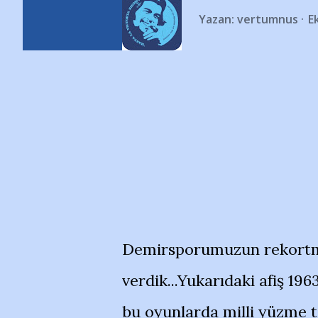
Yazan:
vertumnus
E
Demirsporumuzun rekortme
verdik...Yukarıdaki afiş 19
bu oyunlarda milli yüzme t