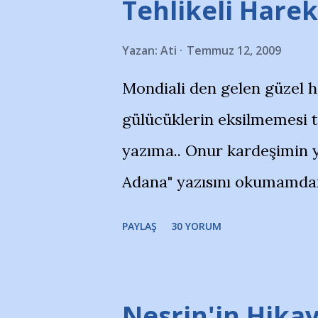
Tehlikeli Hareke
Yazan:
Ati
Temmuz 12, 2009
Mondiali den gelen güzel 
gülücüklerin eksilmemesi 
yazıma.. Onur kardeşimin y
Adana" yazısını okumamdan 
portalında rastladığım bir 
PAYLAŞ
30 YORUM
taraftarlar, İstanbul takım
futbol okullarına tepki gös
stadı önünde yaklaşık 200 
Nesrin'in Hikay