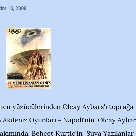
kim 10, 2008
n yüzücülerinden Olcay Aybars'ı toprağa
63 Akdeniz Oyunları - Napoli'nin. Olcay Aybar
akımında. Behçet Kurtiç'in "Suya Yazılanlar 