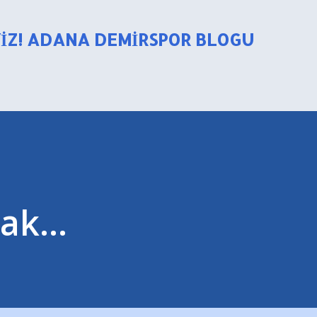
Ana içeriğe atla
YIZ! ADANA DEMIRSPOR BLOGU
ak...