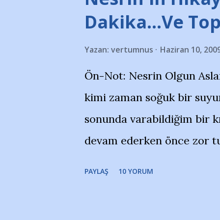
takımlarının Futbol okullar
Dakika…Ve To
görmek istemediklerini bir 
Yazan:
vertumnus
Haziran 10, 200
bildiriyordu.. Bu grup adı
Ön-Not: Nesrin Olgun Asla
''Açık ve net olarak söylü
kimi zaman soğuk bir suyun
yanısıra, bu takımlara ait t
sonunda varabildiğim bir k
Bursa Büyükşehir Belediyes
devam ederken önce zor tu
merkezlerini de kınıyoruz'
noktadan sonra akmaya baş
okuduğum bu yazının heme
PAYLAŞ
10 YORUM
bitirebildim ancak…Kendis
(http://www.nesrinolgun.