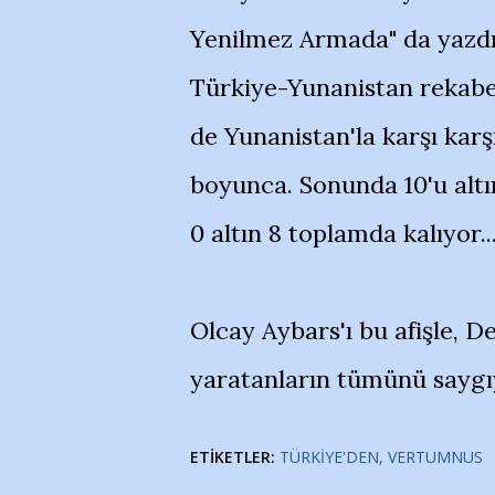
Yenilmez Armada" da yazdı
Türkiye-Yunanistan rekabe
de Yunanistan'la karşı karş
boyunca. Sonunda 10'u alt
0 altın 8 toplamda kalıyor..
Olcay Aybars'ı bu afişle, 
yaratanların tümünü saygıy
ETIKETLER:
TÜRKIYE'DEN
VERTUMNUS