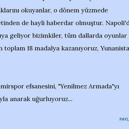
klarını okuyanlar, o dönem yüzmede
tinden de hayli haberdar olmuştur. Napoli'
ıya geliyor bizimkiler, tüm dallarda oyunlar
ın toplam 18 madalya kazanıyoruz, Yunanist
.
Demirspor efsanesini, "Yenilmez Armada"yı
la anarak uğurluyoruz...
PAYL