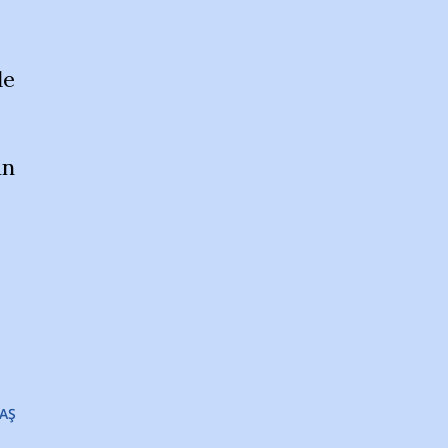
de
an
AŞ