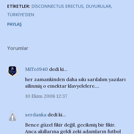
ETIKETLER:
DISCONNECTUS ERECTUS
DUYURULAR
TÜRKIYE'DEN
PAYLAŞ
Yorumlar
MiTo1940
dedi ki…
her zamankinden daha sıkı sarılalım yazıları
silinmiş o emektar klavyelelere....
10 Ekim 2008 12:37
serdanka
dedi ki…
Bence güzel fikir değil, gecikmiş bir fikir.
Anca akıllarına geldi zeki adamların futbol