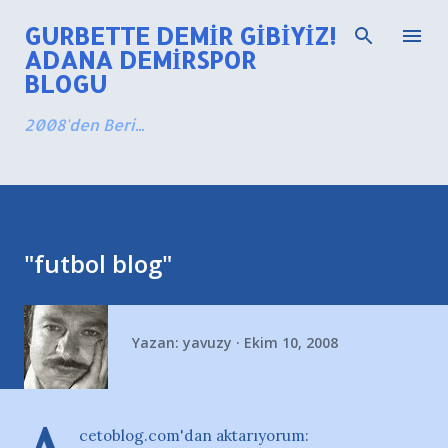
Ana içeriğe atla
GURBETTE DEMIR GIBIYIZ!
ADANA DEMIRSPOR
BLOGU
2008'den Beri...
"futbol blog"
Yazan:
yavuzy
Ekim 10, 2008
cetoblog.com'dan aktarıyorum: