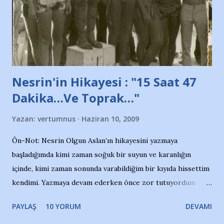
Belediyesi ile mağazaların bulunduğu alışveriş merkezlerini
de kınıyoruz'' diye de eklemiş .. Blogumuzda okuduğum bu
yazının hemen ardından bu habe...
Nesrin'in Hikayesi : "15 Saat 47
Dakika…Ve Toprak…"
Yazan:
vertumnus
Haziran 10, 2009
Ön-Not: Nesrin Olgun Aslan’ın hikayesini yazmaya
başladığımda kimi zaman soğuk bir suyun ve karanlığın
içinde, kimi zaman sonunda varabildiğim bir kıyıda hissettim
kendimi. Yazmaya devam ederken önce zor tutuyordum
gözyaşlarımı, bir noktadan sonra akmaya başladı hepsi.
PAYLAŞ
10 YORUM
DEVAMI
Yazımı, ağlayarak bitirebildim ancak…Kendisinin web