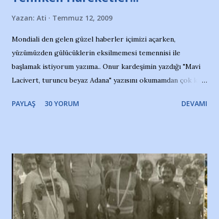
Yazan:
Ati
Temmuz 12, 2009
Mondiali den gelen güzel haberler içimizi açarken,
yüzümüzden gülücüklerin eksilmemesi temennisi ile
başlamak istiyorum yazıma.. Onur kardeşimin yazdığı "Mavi
Lacivert, turuncu beyaz Adana" yazısını okumamdan çok kısa
bir süre sonra, bir haber portalında rastladığım bir olayla
PAYLAŞ
30 YORUM
DEVAMI
irkildim.. "Bursasporlu taraftarlar, İstanbul takımlarının
Bursa'da açtığı mağaza ve futbol okullarına tepki gösterdi"
diye başlıyordu yazı , Atatürk stadı önünde yaklaşık 200
taraftarın toplanarak İstanbul takımlarının Futbol okullarını
ve ürünlerini Bursa şehrinde görmek istemediklerini bir
protesto eylemiyle açıkladıklarını bildiriyordu.. Bu grup
adına açıklama yapan şahsı muhterem(!) ''Açık ve net olarak
söylüyoruz. Bu son uyarımızdır. Bunun yanısıra, bu takımlara
ait tanıtıcı ilanların asılmasına izin veren Bursa Büyükşehir