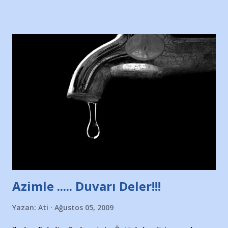
sitesinden (http://www.nesrinolgun.com) ve dönemin
Hürriyet Londra Temsilcisi Faruk Zapçı’nın anılarından
yararlandım, teşekkürlerimi sunuyorum…Çok uzatmadan,
Nesrin’in Hikayesi’ne başlıyorum… 1964 Adana Yüzme
havuzunun kenarında 7 yaşında kara kuru bir kız çocuğu
duruyor. Havuzun içinde Adana Demirspor Kulübü
yüzücüleri. Erkekler çoğunlukta. Küçük kız etrafına bakıyor.
Sadece 4 kız çocuğu var. Nesrin, Adana Demirspor’un 4
kızından biri oluyor o gün…Giriyor havuza. 1973 – 1975
Adana Nesrin, 16 yaşında. Yüzüyor. 7 yaşında girdiği
havuzdan, kısa mesafede 100’e yakın madalya ve şilt
çıkartıyor. Kışları masa tenisi oynuyor, Türkiye 2.liği,
Türkiye 3.lüğü var. 17 yaşında mar...
Azimle ..... Duvarı Deler!!!
Yazan:
Ati
Ağustos 05, 2009