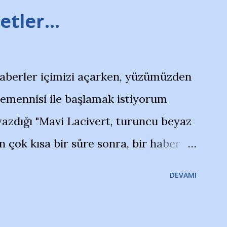
tler...
haberler içimizi açarken, yüzümüzden
temennisi ile başlamak istiyorum
azdığı "Mavi Lacivert, turuncu beyaz
çok kısa bir süre sonra, bir haber
olayla irkildim.. "Bursasporlu
DEVAMI
larının Bursa'da açtığı mağaza ve
terdi" diye başlıyordu yazı , Atatürk