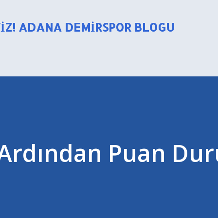
Ana içeriğe atla
YIZ! ADANA DEMIRSPOR BLOGU
n Ardından Puan Du