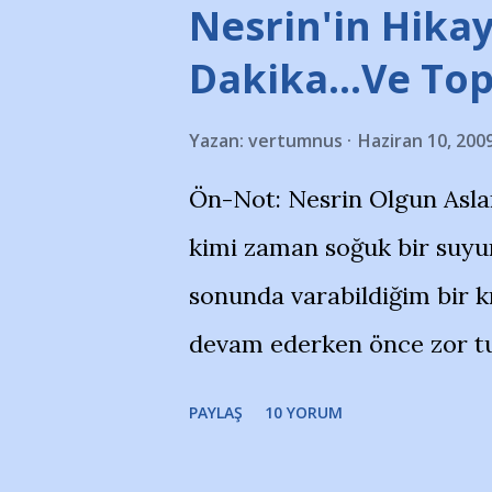
stadı önünde yaklaşık 200 
Nesrin'in Hikay
takımlarının Futbol okullar
Dakika…Ve To
görmek istemediklerini bir 
Yazan:
vertumnus
Haziran 10, 200
bildiriyordu.. Bu grup adı
Ön-Not: Nesrin Olgun Asla
''Açık ve net olarak söylü
kimi zaman soğuk bir suyun
yanısıra, bu takımlara ait t
sonunda varabildiğim bir k
Bursa Büyükşehir Belediyes
devam ederken önce zor tu
merkezlerini de kınıyoruz'
noktadan sonra akmaya baş
okuduğum bu yazının heme
PAYLAŞ
10 YORUM
bitirebildim ancak…Kendis
(http://www.nesrinolgun.