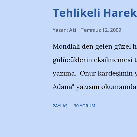
Tehlikeli Hareke
Yazan:
Ati
Temmuz 12, 2009
Mondiali den gelen güzel 
gülücüklerin eksilmemesi 
yazıma.. Onur kardeşimin y
Adana" yazısını okumamdan 
portalında rastladığım bir 
PAYLAŞ
30 YORUM
taraftarlar, İstanbul takım
futbol okullarına tepki gös