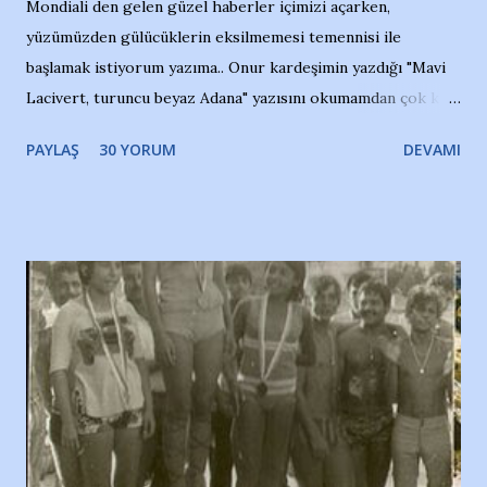
Mondiali den gelen güzel haberler içimizi açarken,
yüzümüzden gülücüklerin eksilmemesi temennisi ile
başlamak istiyorum yazıma.. Onur kardeşimin yazdığı "Mavi
Lacivert, turuncu beyaz Adana" yazısını okumamdan çok kısa
bir süre sonra, bir haber portalında rastladığım bir olayla
PAYLAŞ
30 YORUM
DEVAMI
irkildim.. "Bursasporlu taraftarlar, İstanbul takımlarının
Bursa'da açtığı mağaza ve futbol okullarına tepki gösterdi"
diye başlıyordu yazı , Atatürk stadı önünde yaklaşık 200
taraftarın toplanarak İstanbul takımlarının Futbol okullarını
ve ürünlerini Bursa şehrinde görmek istemediklerini bir
protesto eylemiyle açıkladıklarını bildiriyordu.. Bu grup
adına açıklama yapan şahsı muhterem(!) ''Açık ve net olarak
söylüyoruz. Bu son uyarımızdır. Bunun yanısıra, bu takımlara
ait tanıtıcı ilanların asılmasına izin veren Bursa Büyükşehir
Belediyesi ile mağazaların bulunduğu alışveriş merkezlerini
de kınıyoruz'' diye de eklemiş .. Blogumuzda okuduğum bu