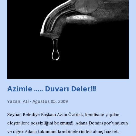
Nesrin’in Hikayesi’ne başlıyorum… 1964 Adana Yüzme
havuzunun kenarında 7 yaşında kara kuru bir kız çocuğu
duruyor. Havuzun içinde Adana Demirspor Kulübü
yüzücüleri. Erkekler çoğunlukta. Küçük kız etrafına bakıyor.
Sadece 4 kız çocuğu var. Nesrin, Adana Demirspor’un 4
kızından biri oluyor o gün…Giriyor havuza. 1973 – 1975
Adana Nesrin, 16 yaşında. Yüzüyor. 7 yaşında girdiği
havuzdan, kısa mesafede 100’e yakın madalya ve şilt
çıkartıyor. Kışları masa tenisi oynuyor, Türkiye 2.liği,
Türkiye 3.lüğü var. 17 yaşında mar...
Azimle ..... Duvarı Deler!!!
Yazan:
Ati
Ağustos 05, 2009
Seyhan Belediye Başkanı Azim Öztürk, kendisine yapılan
eleştirilere sessizliğini bozmuş(!). Adana Demirspor'umuzun
ve diğer Adana takımının kombinelerinden almış hazret..