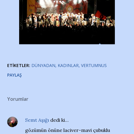
ETIKETLER:
DÜNYADAN
KADINLAR
VERTUMNUS
PAYLAŞ
Yorumlar
Semt Aşığı
dedi ki…
gözümün önüne laciver-mavi çubuklu