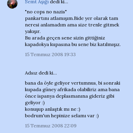
Semt Aşığı
dedi ki…
"no cops no nazis"
pankartını atlamışım.Bide yer olarak tam
neresi anlamadım ama size trenle gitmek
yakışır.
Bu arada geçen sene sizin gittiğiniz
kapadokya kupasına bu sene biz katılmışız.
15 Temmuz 2008 19:33
Adsız dedi ki…
bana da öyle geliyor vertumnus, bi sonraki
kupada güney afrikada olabiliriz ama bana
önce ispanya deplasmanına gideriz gibi
geliyor :)
konuşup anlaştık mı ne :)
bodrum'un hepinize selamı var :)
15 Temmuz 2008 22:09