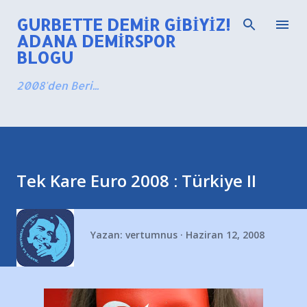
Ana içeriğe atla
GURBETTE DEMIR GIBIYIZ!
ADANA DEMIRSPOR
BLOGU
2008'den Beri...
Tek Kare Euro 2008 : Türkiye II
Yazan:
vertumnus
Haziran 12, 2008