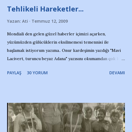
Tehlikeli Hareketler...
Yazan:
Ati
Temmuz 12, 2009
Mondiali den gelen güzel haberler içimizi açarken,
yüzümüzden gülücüklerin eksilmemesi temennisi ile
başlamak istiyorum yazıma.. Onur kardeşimin yazdığı "Mavi
Lacivert, turuncu beyaz Adana" yazısını okumamdan çok kısa
bir süre sonra, bir haber portalında rastladığım bir olayla
PAYLAŞ
30 YORUM
DEVAMI
irkildim.. "Bursasporlu taraftarlar, İstanbul takımlarının
Bursa'da açtığı mağaza ve futbol okullarına tepki gösterdi"
diye başlıyordu yazı , Atatürk stadı önünde yaklaşık 200
taraftarın toplanarak İstanbul takımlarının Futbol okullarını
ve ürünlerini Bursa şehrinde görmek istemediklerini bir
protesto eylemiyle açıkladıklarını bildiriyordu.. Bu grup
adına açıklama yapan şahsı muhterem(!) ''Açık ve net olarak