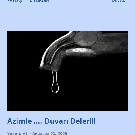
PAYLAŞ
10 YORUM
DEVAMI
Yazımı, ağlayarak bitirebildim ancak…Kendisinin web
sitesinden (http://www.nesrinolgun.com) ve dönemin
Hürriyet Londra Temsilcisi Faruk Zapçı’nın anılarından
yararlandım, teşekkürlerimi sunuyorum…Çok uzatmadan,
Nesrin’in Hikayesi’ne başlıyorum… 1964 Adana Yüzme
havuzunun kenarında 7 yaşında kara kuru bir kız çocuğu
duruyor. Havuzun içinde Adana Demirspor Kulübü
yüzücüleri. Erkekler çoğunlukta. Küçük kız etrafına bakıyor.
Sadece 4 kız çocuğu var. Nesrin, Adana Demirspor’un 4
kızından biri oluyor o gün…Giriyor havuza. 1973 – 1975
Adana Nesrin, 16 yaşında. Yüzüyor. 7 yaşında girdiği
havuzdan, kısa mesafede 100’e yakın madalya ve şilt
çıkartıyor. Kışları masa tenisi oynuyor, Türkiye 2.liği,
Türkiye 3.lüğü var. 17 yaşında mar...
Azimle ..... Duvarı Deler!!!
Yazan:
Ati
Ağustos 05, 2009