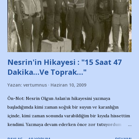
söylüyoruz. Bu son uyarımızdır. Bunun yanısıra, bu takımlara
ait tanıtıcı ilanların asılmasına izin veren Bursa Büyükşehir
Belediyesi ile mağazaların bulunduğu alışveriş merkezlerini
de kınıyoruz'' diye de eklemiş .. Blogumuzda okuduğum bu
yazının hemen ardından bu habe...
Nesrin'in Hikayesi : "15 Saat 47
Dakika…Ve Toprak…"
Yazan:
vertumnus
Haziran 10, 2009
Ön-Not: Nesrin Olgun Aslan’ın hikayesini yazmaya
başladığımda kimi zaman soğuk bir suyun ve karanlığın
içinde, kimi zaman sonunda varabildiğim bir kıyıda hissettim
kendimi. Yazmaya devam ederken önce zor tutuyordum
gözyaşlarımı, bir noktadan sonra akmaya başladı hepsi.