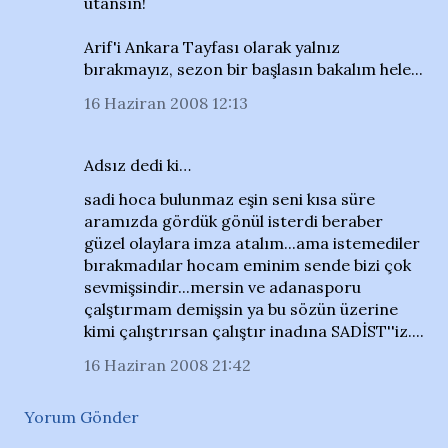
utansın!
Arif'i Ankara Tayfası olarak yalnız
bırakmayız, sezon bir başlasın bakalım hele...
16 Haziran 2008 12:13
Adsız dedi ki…
sadi hoca bulunmaz eşin seni kısa süre
aramızda gördük gönül isterdi beraber
güzel olaylara imza atalım...ama istemediler
bırakmadılar hocam eminim sende bizi çok
sevmişsindir...mersin ve adanasporu
çalştırmam demişsin ya bu sözün üzerine
kimi çalıştrırsan çalıştır inadına SADİST''iz....
16 Haziran 2008 21:42
Yorum Gönder