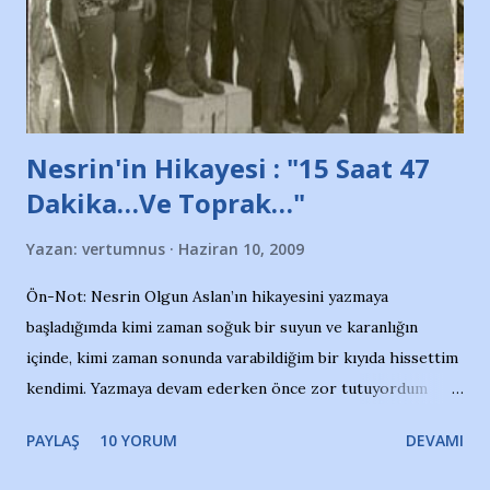
Belediyesi ile mağazaların bulunduğu alışveriş merkezlerini
de kınıyoruz'' diye de eklemiş .. Blogumuzda okuduğum bu
yazının hemen ardından bu habe...
Nesrin'in Hikayesi : "15 Saat 47
Dakika…Ve Toprak…"
Yazan:
vertumnus
Haziran 10, 2009
Ön-Not: Nesrin Olgun Aslan’ın hikayesini yazmaya
başladığımda kimi zaman soğuk bir suyun ve karanlığın
içinde, kimi zaman sonunda varabildiğim bir kıyıda hissettim
kendimi. Yazmaya devam ederken önce zor tutuyordum
gözyaşlarımı, bir noktadan sonra akmaya başladı hepsi.
PAYLAŞ
10 YORUM
DEVAMI
Yazımı, ağlayarak bitirebildim ancak…Kendisinin web
sitesinden (http://www.nesrinolgun.com) ve dönemin