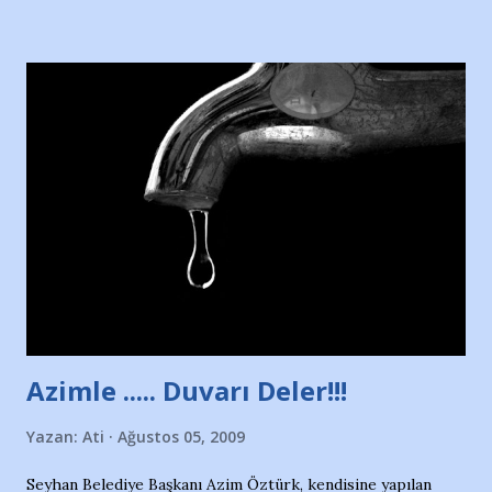
Hürriyet Londra Temsilcisi Faruk Zapçı’nın anılarından
yararlandım, teşekkürlerimi sunuyorum…Çok uzatmadan,
Nesrin’in Hikayesi’ne başlıyorum… 1964 Adana Yüzme
havuzunun kenarında 7 yaşında kara kuru bir kız çocuğu
duruyor. Havuzun içinde Adana Demirspor Kulübü
yüzücüleri. Erkekler çoğunlukta. Küçük kız etrafına bakıyor.
Sadece 4 kız çocuğu var. Nesrin, Adana Demirspor’un 4
kızından biri oluyor o gün…Giriyor havuza. 1973 – 1975
Adana Nesrin, 16 yaşında. Yüzüyor. 7 yaşında girdiği
havuzdan, kısa mesafede 100’e yakın madalya ve şilt
çıkartıyor. Kışları masa tenisi oynuyor, Türkiye 2.liği,
Türkiye 3.lüğü var. 17 yaşında mar...
Azimle ..... Duvarı Deler!!!
Yazan:
Ati
Ağustos 05, 2009
Seyhan Belediye Başkanı Azim Öztürk, kendisine yapılan