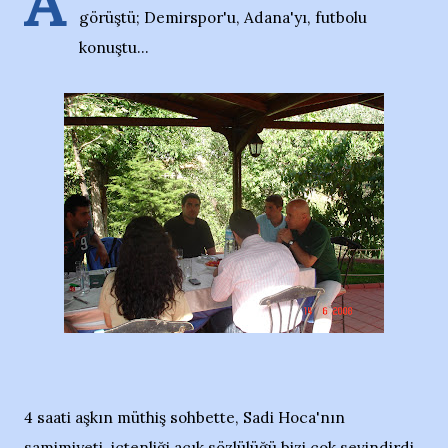
A
görüştü; Demirspor'u, Adana'yı, futbolu
konuştu...
4 saati aşkın müthiş sohbette, Sadi Hoca'nın
samimiyeti, içtenliği açık sözlülüğü bizi çok sevindirdi