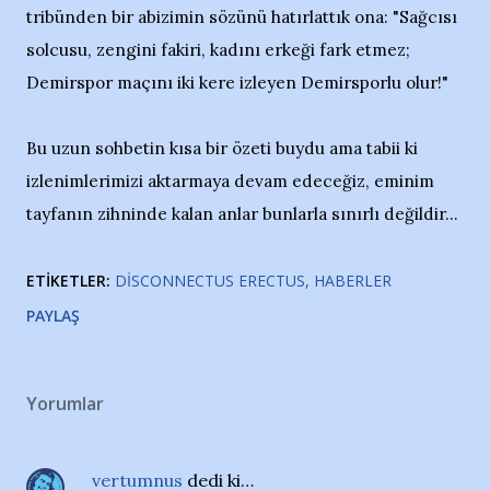
tribünden bir abizimin sözünü hatırlattık ona: "Sağcısı
solcusu, zengini fakiri, kadını erkeği fark etmez;
Demirspor maçını iki kere izleyen Demirsporlu olur!"
Bu uzun sohbetin kısa bir özeti buydu ama tabii ki
izlenimlerimizi aktarmaya devam edeceğiz, eminim
tayfanın zihninde kalan anlar bunlarla sınırlı değildir...
ETIKETLER:
DISCONNECTUS ERECTUS
HABERLER
PAYLAŞ
Yorumlar
vertumnus
dedi ki…