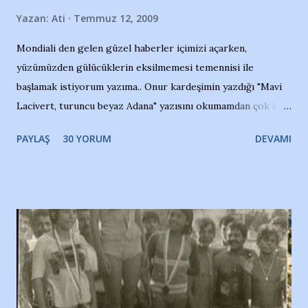
Yazan:
Ati
Temmuz 12, 2009
Mondiali den gelen güzel haberler içimizi açarken,
yüzümüzden gülücüklerin eksilmemesi temennisi ile
başlamak istiyorum yazıma.. Onur kardeşimin yazdığı "Mavi
Lacivert, turuncu beyaz Adana" yazısını okumamdan çok kısa
bir süre sonra, bir haber portalında rastladığım bir olayla
PAYLAŞ
30 YORUM
DEVAMI
irkildim.. "Bursasporlu taraftarlar, İstanbul takımlarının
Bursa'da açtığı mağaza ve futbol okullarına tepki gösterdi"
diye başlıyordu yazı , Atatürk stadı önünde yaklaşık 200
taraftarın toplanarak İstanbul takımlarının Futbol okullarını
ve ürünlerini Bursa şehrinde görmek istemediklerini bir
protesto eylemiyle açıkladıklarını bildiriyordu.. Bu grup
adına açıklama yapan şahsı muhterem(!) ''Açık ve net olarak
söylüyoruz. Bu son uyarımızdır. Bunun yanısıra, bu takımlara
ait tanıtıcı ilanların asılmasına izin veren Bursa Büyükşehir