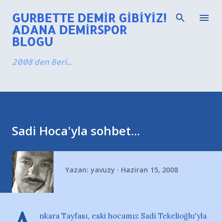
Ana içeriğe atla
GURBETTE DEMIR GIBIYIZ!
ADANA DEMIRSPOR
BLOGU
2008'den Beri...
Sadi Hoca'yla sohbet...
Yazan:
yavuzy
Haziran 15, 2008
nkara Tayfası, eski hocamız Sadi Tekelioğlu'yla