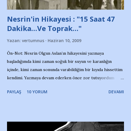
Nesrin'in Hikayesi : "15 Saat 47
Dakika…Ve Toprak…"
Yazan:
vertumnus
Haziran 10, 2009
Ön-Not: Nesrin Olgun Aslan’ın hikayesini yazmaya
başladığımda kimi zaman soğuk bir suyun ve karanlığın
içinde, kimi zaman sonunda varabildiğim bir kıyıda hissettim
kendimi. Yazmaya devam ederken önce zor tutuyordum
gözyaşlarımı, bir noktadan sonra akmaya başladı hepsi.
PAYLAŞ
10 YORUM
DEVAMI
Yazımı, ağlayarak bitirebildim ancak…Kendisinin web
sitesinden (http://www.nesrinolgun.com) ve dönemin
Hürriyet Londra Temsilcisi Faruk Zapçı’nın anılarından
yararlandım, teşekkürlerimi sunuyorum…Çok uzatmadan,
Nesrin’in Hikayesi’ne başlıyorum… 1964 Adana Yüzme