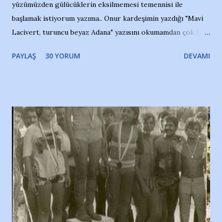
yüzümüzden gülücüklerin eksilmemesi temennisi ile
başlamak istiyorum yazıma.. Onur kardeşimin yazdığı "Mavi
Lacivert, turuncu beyaz Adana" yazısını okumamdan çok kısa
bir süre sonra, bir haber portalında rastladığım bir olayla
PAYLAŞ
30 YORUM
DEVAMI
irkildim.. "Bursasporlu taraftarlar, İstanbul takımlarının
Bursa'da açtığı mağaza ve futbol okullarına tepki gösterdi"
diye başlıyordu yazı , Atatürk stadı önünde yaklaşık 200
taraftarın toplanarak İstanbul takımlarının Futbol okullarını
ve ürünlerini Bursa şehrinde görmek istemediklerini bir
protesto eylemiyle açıkladıklarını bildiriyordu.. Bu grup
adına açıklama yapan şahsı muhterem(!) ''Açık ve net olarak
söylüyoruz. Bu son uyarımızdır. Bunun yanısıra, bu takımlara
ait tanıtıcı ilanların asılmasına izin veren Bursa Büyükşehir
Belediyesi ile mağazaların bulunduğu alışveriş merkezlerini
de kınıyoruz'' diye de eklemiş .. Blogumuzda okuduğum bu
yazının hemen ardından bu habe...