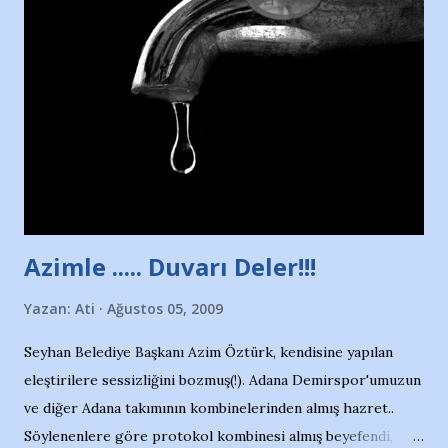
havuzunun kenarında 7 yaşında kara kuru bir kız çocuğu
duruyor. Havuzun içinde Adana Demirspor Kulübü
yüzücüleri. Erkekler çoğunlukta. Küçük kız etrafına bakıyor.
Sadece 4 kız çocuğu var. Nesrin, Adana Demirspor’un 4
kızından biri oluyor o gün…Giriyor havuza. 1973 – 1975
Adana Nesrin, 16 yaşında. Yüzüyor. 7 yaşında girdiği
havuzdan, kısa mesafede 100’e yakın madalya ve şilt
çıkartıyor. Kışları masa tenisi oynuyor, Türkiye 2.liği,
Türkiye 3.lüğü var. 17 yaşında mar...
Azimle ..... Duvarı Deler!!!
Yazan:
Ati
Ağustos 05, 2009
Seyhan Belediye Başkanı Azim Öztürk, kendisine yapılan
eleştirilere sessizliğini bozmuş(!). Adana Demirspor'umuzun
ve diğer Adana takımının kombinelerinden almış hazret..
Söylenenlere göre protokol kombinesi almış beyefendi,