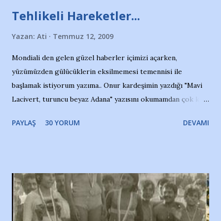
Tehlikeli Hareketler...
Yazan:
Ati
Temmuz 12, 2009
Mondiali den gelen güzel haberler içimizi açarken,
yüzümüzden gülücüklerin eksilmemesi temennisi ile
başlamak istiyorum yazıma.. Onur kardeşimin yazdığı "Mavi
Lacivert, turuncu beyaz Adana" yazısını okumamdan çok kısa
bir süre sonra, bir haber portalında rastladığım bir olayla
PAYLAŞ
30 YORUM
DEVAMI
irkildim.. "Bursasporlu taraftarlar, İstanbul takımlarının
Bursa'da açtığı mağaza ve futbol okullarına tepki gösterdi"
diye başlıyordu yazı , Atatürk stadı önünde yaklaşık 200
taraftarın toplanarak İstanbul takımlarının Futbol okullarını
ve ürünlerini Bursa şehrinde görmek istemediklerini bir
protesto eylemiyle açıkladıklarını bildiriyordu.. Bu grup
adına açıklama yapan şahsı muhterem(!) ''Açık ve net olarak