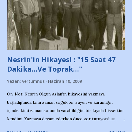
söylüyoruz. Bu son uyarımızdır. Bunun yanısıra, bu takımlara
ait tanıtıcı ilanların asılmasına izin veren Bursa Büyükşehir
Belediyesi ile mağazaların bulunduğu alışveriş merkezlerini
de kınıyoruz'' diye de eklemiş .. Blogumuzda okuduğum bu
yazının hemen ardından bu habe...
Nesrin'in Hikayesi : "15 Saat 47
Dakika…Ve Toprak…"
Yazan:
vertumnus
Haziran 10, 2009
Ön-Not: Nesrin Olgun Aslan’ın hikayesini yazmaya
başladığımda kimi zaman soğuk bir suyun ve karanlığın
içinde, kimi zaman sonunda varabildiğim bir kıyıda hissettim
kendimi. Yazmaya devam ederken önce zor tutuyordum
gözyaşlarımı, bir noktadan sonra akmaya başladı hepsi.