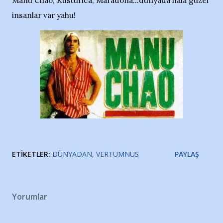
Manu Chao, Kusturica, Maradona...dünyada hala güzel
insanlar var yahu!
ETIKETLER:
DÜNYADAN
VERTUMNUS
PAYLAŞ
Yorumlar