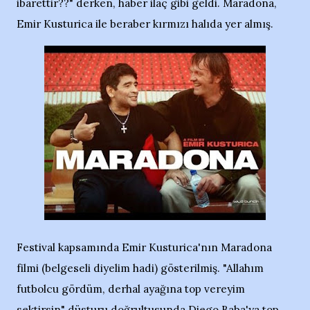
ibarettir??" derken, haber ilaç gibi geldi. Maradona,
Emir Kusturica ile beraber kırmızı halıda yer almış.
Festival kapsamında Emir Kusturica'nın Maradona
filmi (belgeseli diyelim hadi) gösterilmiş. "Allahım
futbolcu gördüm, derhal ayağına top vereyim
sektirsin" düsturu doğrultusunda Diego Baba'ya top