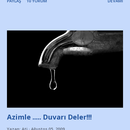
PAYLAŞ
10 YORUM
DEVAMI
Yazımı, ağlayarak bitirebildim ancak…Kendisinin web
sitesinden (http://www.nesrinolgun.com) ve dönemin
Hürriyet Londra Temsilcisi Faruk Zapçı’nın anılarından
yararlandım, teşekkürlerimi sunuyorum…Çok uzatmadan,
Nesrin’in Hikayesi’ne başlıyorum… 1964 Adana Yüzme
havuzunun kenarında 7 yaşında kara kuru bir kız çocuğu
duruyor. Havuzun içinde Adana Demirspor Kulübü
yüzücüleri. Erkekler çoğunlukta. Küçük kız etrafına bakıyor.
Sadece 4 kız çocuğu var. Nesrin, Adana Demirspor’un 4
kızından biri oluyor o gün…Giriyor havuza. 1973 – 1975
Adana Nesrin, 16 yaşında. Yüzüyor. 7 yaşında girdiği
havuzdan, kısa mesafede 100’e yakın madalya ve şilt
çıkartıyor. Kışları masa tenisi oynuyor, Türkiye 2.liği,
Türkiye 3.lüğü var. 17 yaşında mar...
Azimle ..... Duvarı Deler!!!
Yazan:
Ati
Ağustos 05, 2009