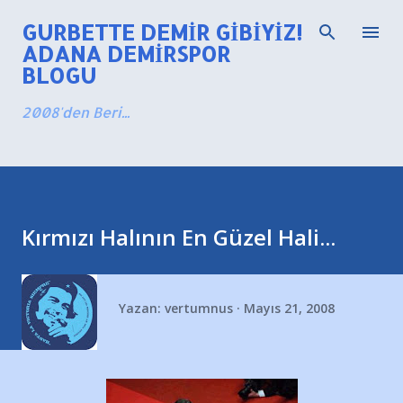
Ana içeriğe atla
GURBETTE DEMIR GIBIYIZ!
ADANA DEMIRSPOR
BLOGU
2008'den Beri...
Kırmızı Halının En Güzel Hali...
Yazan:
vertumnus
Mayıs 21, 2008