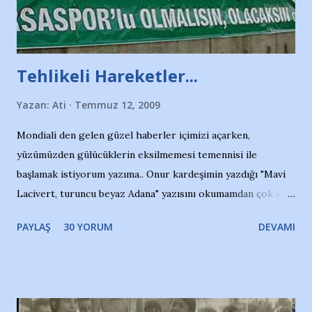
Tehlikeli Hareketler...
Yazan:
Ati
Temmuz 12, 2009
Mondiali den gelen güzel haberler içimizi açarken,
yüzümüzden gülücüklerin eksilmemesi temennisi ile
başlamak istiyorum yazıma.. Onur kardeşimin yazdığı "Mavi
Lacivert, turuncu beyaz Adana" yazısını okumamdan çok kısa
bir süre sonra, bir haber portalında rastladığım bir olayla
PAYLAŞ
30 YORUM
DEVAMI
irkildim.. "Bursasporlu taraftarlar, İstanbul takımlarının
Bursa'da açtığı mağaza ve futbol okullarına tepki gösterdi"
diye başlıyordu yazı , Atatürk stadı önünde yaklaşık 200
taraftarın toplanarak İstanbul takımlarının Futbol okullarını
ve ürünlerini Bursa şehrinde görmek istemediklerini bir