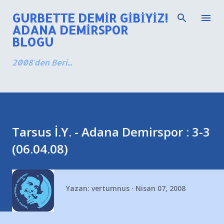
Ana içeriğe atla
GURBETTE DEMIR GIBIYIZ!
ADANA DEMIRSPOR
BLOGU
2008'den Beri...
Tarsus İ.Y. - Adana Demirspor : 3-3
(06.04.08)
Yazan:
vertumnus
Nisan 07, 2008