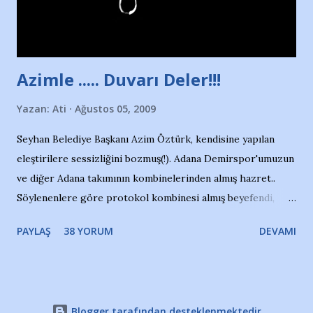
Adana Nesrin, 16 yaşında. Yüzüyor. 7 yaşında girdiği
havuzdan, kısa mesafede 100’e yakın madalya ve şilt
çıkartıyor. Kışları masa tenisi oynuyor, Türkiye 2.liği,
Türkiye 3.lüğü var. 17 yaşında mar...
Azimle ..... Duvarı Deler!!!
Yazan:
Ati
Ağustos 05, 2009
Seyhan Belediye Başkanı Azim Öztürk, kendisine yapılan
eleştirilere sessizliğini bozmuş(!). Adana Demirspor'umuzun
ve diğer Adana takımının kombinelerinden almış hazret..
Söylenenlere göre protokol kombinesi almış beyefendi,
100.000 TL kaynak olmuş takım başına. Bir de fotoğrafı var
PAYLAŞ
38 YORUM
DEVAMI
ki kombineyi Bekir Başkan'dan alırken; dillere destan..
Yardım gecesinde yayını kesen, gidip Kayseri'den kombine
alıp, seçildiği memlekete zerre faydası dokunmayan bir
şahsın fotoğrafını burada paylaşmak içimden gelmedi.
Blogger tarafından desteklenmektedir