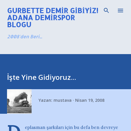
Ana içeriğe atla
GURBETTE DEMIR GIBIYIZ!
ADANA DEMIRSPOR
BLOGU
2008'den Beri...
İşte Yine Gidiyoruz...
Yazan:
mustava
Nisan 19, 2008
eplasman şarkıları için bu defa ben devreye