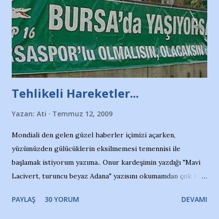
Tehlikeli Hareketler...
Yazan:
Ati
Temmuz 12, 2009
Mondiali den gelen güzel haberler içimizi açarken,
yüzümüzden gülücüklerin eksilmemesi temennisi ile
başlamak istiyorum yazıma.. Onur kardeşimin yazdığı "Mavi
Lacivert, turuncu beyaz Adana" yazısını okumamdan çok kısa
bir süre sonra, bir haber portalında rastladığım bir olayla
PAYLAŞ
30 YORUM
DEVAMI
irkildim.. "Bursasporlu taraftarlar, İstanbul takımlarının
Bursa'da açtığı mağaza ve futbol okullarına tepki gösterdi"