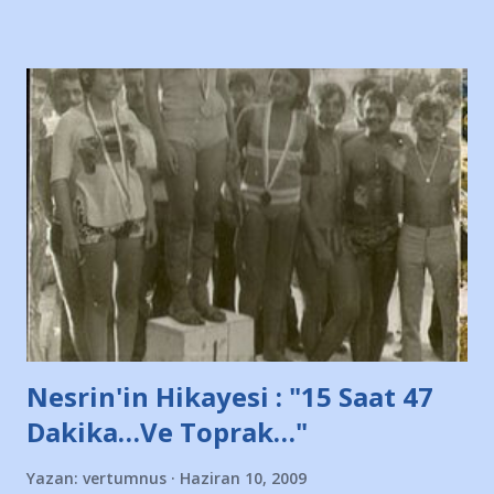
diye başlıyordu yazı , Atatürk stadı önünde yaklaşık 200
taraftarın toplanarak İstanbul takımlarının Futbol okullarını
ve ürünlerini Bursa şehrinde görmek istemediklerini bir
protesto eylemiyle açıkladıklarını bildiriyordu.. Bu grup
adına açıklama yapan şahsı muhterem(!) ''Açık ve net olarak
söylüyoruz. Bu son uyarımızdır. Bunun yanısıra, bu takımlara
ait tanıtıcı ilanların asılmasına izin veren Bursa Büyükşehir
Belediyesi ile mağazaların bulunduğu alışveriş merkezlerini
de kınıyoruz'' diye de eklemiş .. Blogumuzda okuduğum bu
yazının hemen ardından bu habe...
Nesrin'in Hikayesi : "15 Saat 47
Dakika…Ve Toprak…"
Yazan:
vertumnus
Haziran 10, 2009