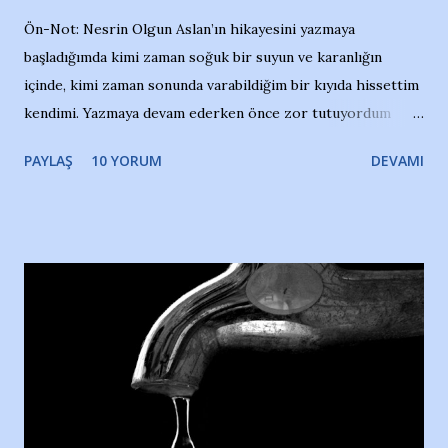
Ön-Not: Nesrin Olgun Aslan’ın hikayesini yazmaya
başladığımda kimi zaman soğuk bir suyun ve karanlığın
içinde, kimi zaman sonunda varabildiğim bir kıyıda hissettim
kendimi. Yazmaya devam ederken önce zor tutuyordum
gözyaşlarımı, bir noktadan sonra akmaya başladı hepsi.
PAYLAŞ
10 YORUM
DEVAMI
Yazımı, ağlayarak bitirebildim ancak…Kendisinin web
sitesinden (http://www.nesrinolgun.com) ve dönemin
Hürriyet Londra Temsilcisi Faruk Zapçı’nın anılarından
yararlandım, teşekkürlerimi sunuyorum…Çok uzatmadan,
Nesrin’in Hikayesi’ne başlıyorum… 1964 Adana Yüzme
havuzunun kenarında 7 yaşında kara kuru bir kız çocuğu
duruyor. Havuzun içinde Adana Demirspor Kulübü
yüzücüleri. Erkekler çoğunlukta. Küçük kız etrafına bakıyor.
Sadece 4 kız çocuğu var. Nesrin, Adana Demirspor’un 4
kızından biri oluyor o gün…Giriyor havuza. 1973 – 1975