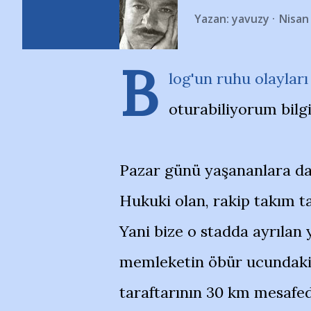
Yazan:
yavuzy
Nisan
B
log'un ruhu olayları
oturabiliyorum bilg
Pazar günü yaşananlara dair 
Hukuki olan, rakip takım t
Yani bize o stadda ayrılan y
memleketin öbür ucundaki
taraftarının 30 km mesafed