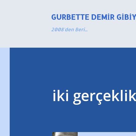
GURBETTE DEMIR GIBI
2008'den Beri...
iki gerçekli