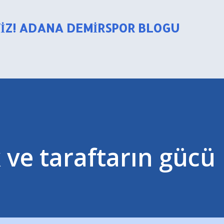
Ana içeriğe atla
YIZ! ADANA DEMIRSPOR BLOGU
k ve taraftarın gücü