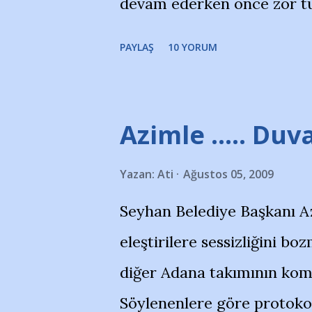
devam ederken önce zor tu
merkezlerini de kınıyoruz'
noktadan sonra akmaya baş
okuduğum bu yazının heme
PAYLAŞ
10 YORUM
bitirebildim ancak…Kendis
(http://www.nesrinolgun.
Temsilcisi Faruk Zapçı’nın
Azimle ..... Duva
teşekkürlerimi sunuyorum
Yazan:
Ati
Ağustos 05, 2009
Hikayesi’ne başlıyorum… 
Seyhan Belediye Başkanı A
kenarında 7 yaşında kara 
eleştirilere sessizliğini 
içinde Adana Demirspor Ku
diğer Adana takımının komb
çoğunlukta. Küçük kız etra
Söylenenlere göre protoko
Nesrin, Adana Demirspor’u