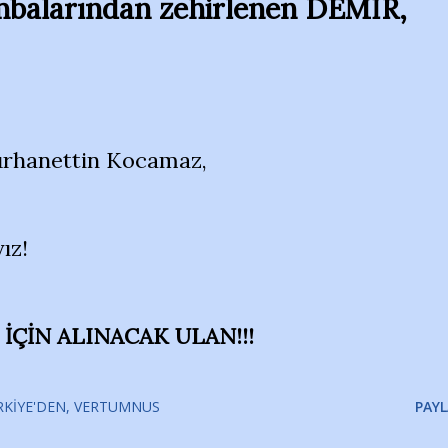
ombalarından zehirlenen DEMİR,
urhanettin Kocamaz,
ız!
İÇİN ALINACAK ULAN!!!
RKIYE'DEN
VERTUMNUS
PAYL