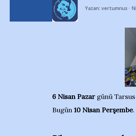
Yazan:
vertumnus
N
6 Nisan Pazar
günü Tarsus 
Bugün
10 Nisan Perşembe
.