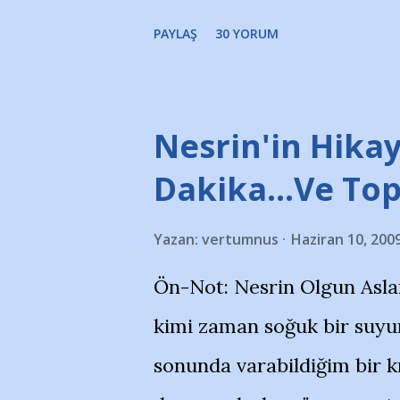
portalında rastladığım bir 
PAYLAŞ
30 YORUM
taraftarlar, İstanbul takım
futbol okullarına tepki gös
stadı önünde yaklaşık 200 
Nesrin'in Hikay
takımlarının Futbol okullar
Dakika…Ve To
görmek istemediklerini bir 
Yazan:
vertumnus
Haziran 10, 200
bildiriyordu.. Bu grup adı
Ön-Not: Nesrin Olgun Asla
''Açık ve net olarak söylü
kimi zaman soğuk bir suyun
yanısıra, bu takımlara ait t
sonunda varabildiğim bir k
Bursa Büyükşehir Belediyes