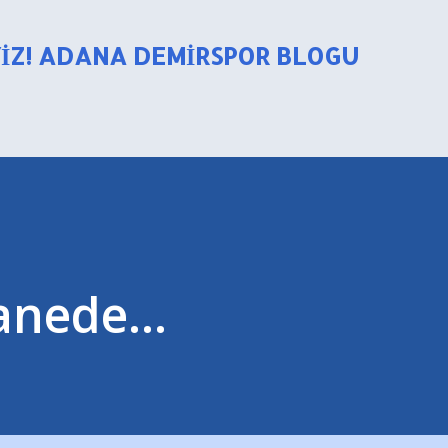
Ana içeriğe atla
YIZ! ADANA DEMIRSPOR BLOGU
nede...