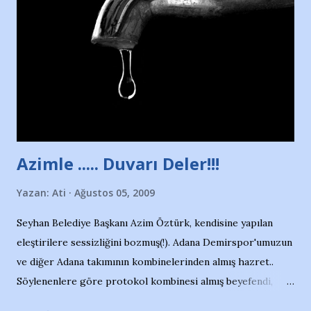
duruyor. Havuzun içinde Adana Demirspor Kulübü
yüzücüleri. Erkekler çoğunlukta. Küçük kız etrafına bakıyor.
Sadece 4 kız çocuğu var. Nesrin, Adana Demirspor’un 4
kızından biri oluyor o gün…Giriyor havuza. 1973 – 1975
Adana Nesrin, 16 yaşında. Yüzüyor. 7 yaşında girdiği
havuzdan, kısa mesafede 100’e yakın madalya ve şilt
çıkartıyor. Kışları masa tenisi oynuyor, Türkiye 2.liği,
Türkiye 3.lüğü var. 17 yaşında mar...
Azimle ..... Duvarı Deler!!!
Yazan:
Ati
Ağustos 05, 2009
Seyhan Belediye Başkanı Azim Öztürk, kendisine yapılan
eleştirilere sessizliğini bozmuş(!). Adana Demirspor'umuzun
ve diğer Adana takımının kombinelerinden almış hazret..
Söylenenlere göre protokol kombinesi almış beyefendi,
100.000 TL kaynak olmuş takım başına. Bir de fotoğrafı var