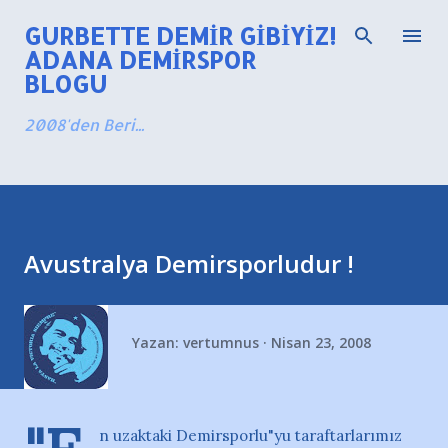
Ana içeriğe atla
GURBETTE DEMIR GIBIYIZ!
ADANA DEMIRSPOR
BLOGU
2008'den Beri...
Avustralya Demirsporludur !
Yazan:
vertumnus
Nisan 23, 2008
n uzaktaki Demirsporlu"yu taraftarlarımız