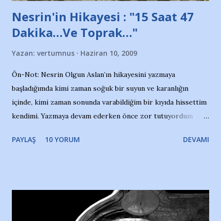
Nesrin'in Hikayesi : "15 Saat 47
Dakika…Ve Toprak…"
Yazan:
vertumnus
Haziran 10, 2009
Ön-Not: Nesrin Olgun Aslan’ın hikayesini yazmaya
başladığımda kimi zaman soğuk bir suyun ve karanlığın
içinde, kimi zaman sonunda varabildiğim bir kıyıda hissettim
kendimi. Yazmaya devam ederken önce zor tutuyordum
gözyaşlarımı, bir noktadan sonra akmaya başladı hepsi.
PAYLAŞ
10 YORUM
DEVAMI
Yazımı, ağlayarak bitirebildim ancak…Kendisinin web
sitesinden (http://www.nesrinolgun.com) ve dönemin
Hürriyet Londra Temsilcisi Faruk Zapçı’nın anılarından
yararlandım, teşekkürlerimi sunuyorum…Çok uzatmadan,
Nesrin’in Hikayesi’ne başlıyorum… 1964 Adana Yüzme
havuzunun kenarında 7 yaşında kara kuru bir kız çocuğu