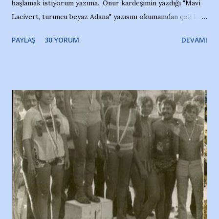
başlamak istiyorum yazıma.. Onur kardeşimin yazdığı "Mavi
Lacivert, turuncu beyaz Adana" yazısını okumamdan çok kısa
bir süre sonra, bir haber portalında rastladığım bir olayla
PAYLAŞ
30 YORUM
DEVAMI
irkildim.. "Bursasporlu taraftarlar, İstanbul takımlarının
Bursa'da açtığı mağaza ve futbol okullarına tepki gösterdi"
diye başlıyordu yazı , Atatürk stadı önünde yaklaşık 200
taraftarın toplanarak İstanbul takımlarının Futbol okullarını
ve ürünlerini Bursa şehrinde görmek istemediklerini bir
protesto eylemiyle açıkladıklarını bildiriyordu.. Bu grup
adına açıklama yapan şahsı muhterem(!) ''Açık ve net olarak
söylüyoruz. Bu son uyarımızdır. Bunun yanısıra, bu takımlara
ait tanıtıcı ilanların asılmasına izin veren Bursa Büyükşehir
Belediyesi ile mağazaların bulunduğu alışveriş merkezlerini
de kınıyoruz'' diye de eklemiş .. Blogumuzda okuduğum bu
yazının hemen ardından bu habe...