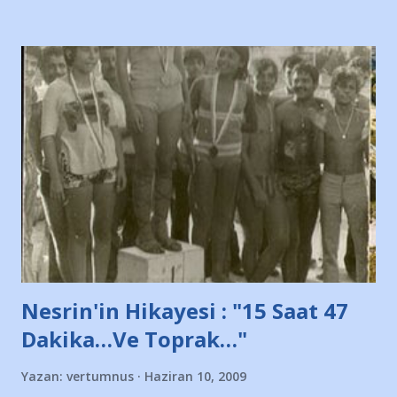
diye başlıyordu yazı , Atatürk stadı önünde yaklaşık 200
taraftarın toplanarak İstanbul takımlarının Futbol okullarını
ve ürünlerini Bursa şehrinde görmek istemediklerini bir
protesto eylemiyle açıkladıklarını bildiriyordu.. Bu grup
adına açıklama yapan şahsı muhterem(!) ''Açık ve net olarak
söylüyoruz. Bu son uyarımızdır. Bunun yanısıra, bu takımlara
ait tanıtıcı ilanların asılmasına izin veren Bursa Büyükşehir
Belediyesi ile mağazaların bulunduğu alışveriş merkezlerini
de kınıyoruz'' diye de eklemiş .. Blogumuzda okuduğum bu
yazının hemen ardından bu habe...
Nesrin'in Hikayesi : "15 Saat 47
Dakika…Ve Toprak…"
Yazan:
vertumnus
Haziran 10, 2009