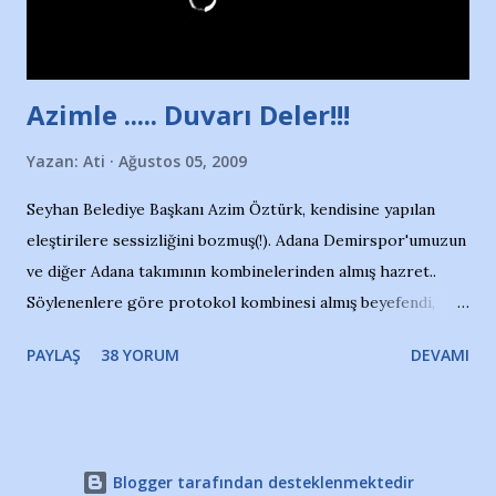
havuzdan, kısa mesafede 100’e yakın madalya ve şilt
çıkartıyor. Kışları masa tenisi oynuyor, Türkiye 2.liği,
Türkiye 3.lüğü var. 17 yaşında mar...
Azimle ..... Duvarı Deler!!!
Yazan:
Ati
Ağustos 05, 2009
Seyhan Belediye Başkanı Azim Öztürk, kendisine yapılan
eleştirilere sessizliğini bozmuş(!). Adana Demirspor'umuzun
ve diğer Adana takımının kombinelerinden almış hazret..
Söylenenlere göre protokol kombinesi almış beyefendi,
100.000 TL kaynak olmuş takım başına. Bir de fotoğrafı var
PAYLAŞ
38 YORUM
DEVAMI
ki kombineyi Bekir Başkan'dan alırken; dillere destan..
Yardım gecesinde yayını kesen, gidip Kayseri'den kombine
alıp, seçildiği memlekete zerre faydası dokunmayan bir
şahsın fotoğrafını burada paylaşmak içimden gelmedi.
Blogger tarafından desteklenmektedir
Takımıma maddi gelir oldu diye seviniyorum, fakat bu