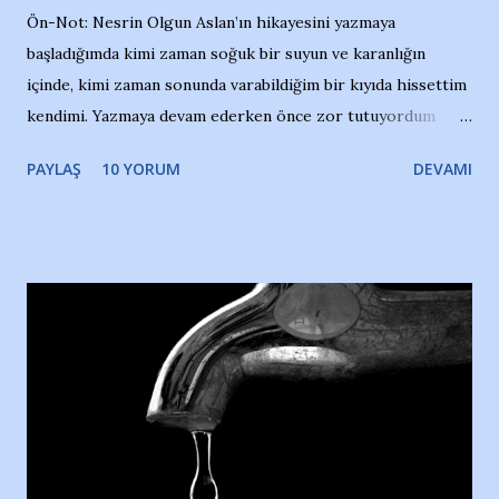
Ön-Not: Nesrin Olgun Aslan’ın hikayesini yazmaya
başladığımda kimi zaman soğuk bir suyun ve karanlığın
içinde, kimi zaman sonunda varabildiğim bir kıyıda hissettim
kendimi. Yazmaya devam ederken önce zor tutuyordum
gözyaşlarımı, bir noktadan sonra akmaya başladı hepsi.
PAYLAŞ
10 YORUM
DEVAMI
Yazımı, ağlayarak bitirebildim ancak…Kendisinin web
sitesinden (http://www.nesrinolgun.com) ve dönemin
Hürriyet Londra Temsilcisi Faruk Zapçı’nın anılarından
yararlandım, teşekkürlerimi sunuyorum…Çok uzatmadan,
Nesrin’in Hikayesi’ne başlıyorum… 1964 Adana Yüzme
havuzunun kenarında 7 yaşında kara kuru bir kız çocuğu
duruyor. Havuzun içinde Adana Demirspor Kulübü
yüzücüleri. Erkekler çoğunlukta. Küçük kız etrafına bakıyor.
Sadece 4 kız çocuğu var. Nesrin, Adana Demirspor’un 4
kızından biri oluyor o gün…Giriyor havuza. 1973 – 1975
Adana Nesrin, 16 yaşında. Yüzüyor. 7 yaşında girdiği