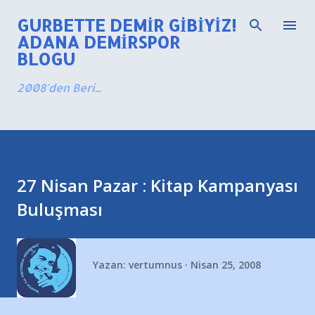
Ana içeriğe atla
GURBETTE DEMIR GIBIYIZ!
ADANA DEMIRSPOR
BLOGU
2008'den Beri...
27 Nisan Pazar : Kitap Kampanyası
Buluşması
Yazan:
vertumnus
Nisan 25, 2008