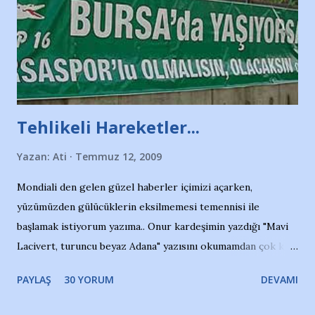
Tehlikeli Hareketler...
Yazan:
Ati
Temmuz 12, 2009
Mondiali den gelen güzel haberler içimizi açarken,
yüzümüzden gülücüklerin eksilmemesi temennisi ile
başlamak istiyorum yazıma.. Onur kardeşimin yazdığı "Mavi
Lacivert, turuncu beyaz Adana" yazısını okumamdan çok kısa
bir süre sonra, bir haber portalında rastladığım bir olayla
PAYLAŞ
30 YORUM
DEVAMI
irkildim.. "Bursasporlu taraftarlar, İstanbul takımlarının
Bursa'da açtığı mağaza ve futbol okullarına tepki gösterdi"