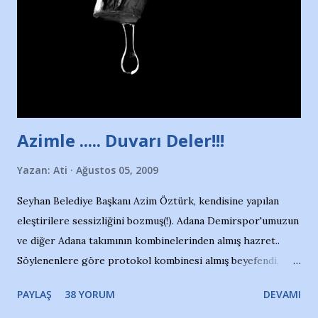
yüzücüleri. Erkekler çoğunlukta. Küçük kız etrafına bakıyor.
Sadece 4 kız çocuğu var. Nesrin, Adana Demirspor’un 4
kızından biri oluyor o gün…Giriyor havuza. 1973 – 1975
Adana Nesrin, 16 yaşında. Yüzüyor. 7 yaşında girdiği
havuzdan, kısa mesafede 100’e yakın madalya ve şilt
çıkartıyor. Kışları masa tenisi oynuyor, Türkiye 2.liği,
Türkiye 3.lüğü var. 17 yaşında mar...
Azimle ..... Duvarı Deler!!!
Yazan:
Ati
Ağustos 05, 2009
Seyhan Belediye Başkanı Azim Öztürk, kendisine yapılan
eleştirilere sessizliğini bozmuş(!). Adana Demirspor'umuzun
ve diğer Adana takımının kombinelerinden almış hazret..
Söylenenlere göre protokol kombinesi almış beyefendi,
100.000 TL kaynak olmuş takım başına. Bir de fotoğrafı var
PAYLAŞ
38 YORUM
DEVAMI
ki kombineyi Bekir Başkan'dan alırken; dillere destan..