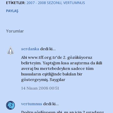
ETIKETLER:
2007 - 2008 SEZONU
VERTUMNUS
PAYLAŞ
Yorumlar
serdanka
dedi ki…
Abi www.tff.org.tr'de 2. gözüküyoruz
belirteyim. Yaptığım kısa araştırma da ikili
averaj bu mertebedeyken sadece tüm
hususların eşitliğinde bakılan bir
göstergeymiş. Saygılar
14 Nisan 2008 00:51
vertumnus
dedi ki…
Doğru söylüyosun abi, şu an için 2.sıradayız