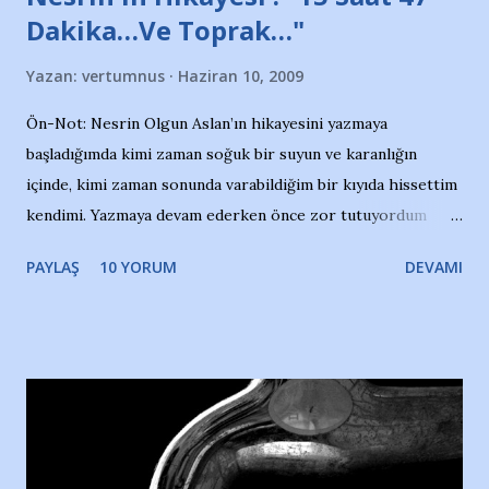
Dakika…Ve Toprak…"
Yazan:
vertumnus
Haziran 10, 2009
Ön-Not: Nesrin Olgun Aslan’ın hikayesini yazmaya
başladığımda kimi zaman soğuk bir suyun ve karanlığın
içinde, kimi zaman sonunda varabildiğim bir kıyıda hissettim
kendimi. Yazmaya devam ederken önce zor tutuyordum
gözyaşlarımı, bir noktadan sonra akmaya başladı hepsi.
PAYLAŞ
10 YORUM
DEVAMI
Yazımı, ağlayarak bitirebildim ancak…Kendisinin web
sitesinden (http://www.nesrinolgun.com) ve dönemin
Hürriyet Londra Temsilcisi Faruk Zapçı’nın anılarından
yararlandım, teşekkürlerimi sunuyorum…Çok uzatmadan,
Nesrin’in Hikayesi’ne başlıyorum… 1964 Adana Yüzme
havuzunun kenarında 7 yaşında kara kuru bir kız çocuğu
duruyor. Havuzun içinde Adana Demirspor Kulübü