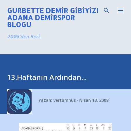
Ana içeriğe atla
GURBETTE DEMIR GIBIYIZ!
ADANA DEMIRSPOR
BLOGU
2008'den Beri...
13.Haftanın Ardından...
Yazan:
vertumnus
Nisan 13, 2008