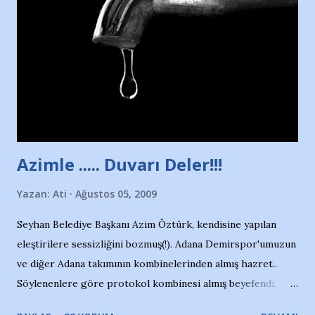
duruyor. Havuzun içinde Adana Demirspor Kulübü
yüzücüleri. Erkekler çoğunlukta. Küçük kız etrafına bakıyor.
Sadece 4 kız çocuğu var. Nesrin, Adana Demirspor’un 4
kızından biri oluyor o gün…Giriyor havuza. 1973 – 1975
Adana Nesrin, 16 yaşında. Yüzüyor. 7 yaşında girdiği
havuzdan, kısa mesafede 100’e yakın madalya ve şilt
çıkartıyor. Kışları masa tenisi oynuyor, Türkiye 2.liği,
Türkiye 3.lüğü var. 17 yaşında mar...
Azimle ..... Duvarı Deler!!!
Yazan:
Ati
Ağustos 05, 2009
Seyhan Belediye Başkanı Azim Öztürk, kendisine yapılan
eleştirilere sessizliğini bozmuş(!). Adana Demirspor'umuzun
ve diğer Adana takımının kombinelerinden almış hazret..
Söylenenlere göre protokol kombinesi almış beyefendi,
100.000 TL kaynak olmuş takım başına. Bir de fotoğrafı var