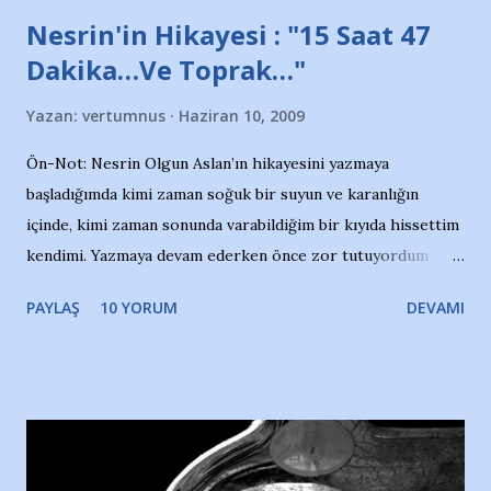
Nesrin'in Hikayesi : "15 Saat 47
Dakika…Ve Toprak…"
Yazan:
vertumnus
Haziran 10, 2009
Ön-Not: Nesrin Olgun Aslan’ın hikayesini yazmaya
başladığımda kimi zaman soğuk bir suyun ve karanlığın
içinde, kimi zaman sonunda varabildiğim bir kıyıda hissettim
kendimi. Yazmaya devam ederken önce zor tutuyordum
gözyaşlarımı, bir noktadan sonra akmaya başladı hepsi.
PAYLAŞ
10 YORUM
DEVAMI
Yazımı, ağlayarak bitirebildim ancak…Kendisinin web
sitesinden (http://www.nesrinolgun.com) ve dönemin
Hürriyet Londra Temsilcisi Faruk Zapçı’nın anılarından
yararlandım, teşekkürlerimi sunuyorum…Çok uzatmadan,
Nesrin’in Hikayesi’ne başlıyorum… 1964 Adana Yüzme
havuzunun kenarında 7 yaşında kara kuru bir kız çocuğu