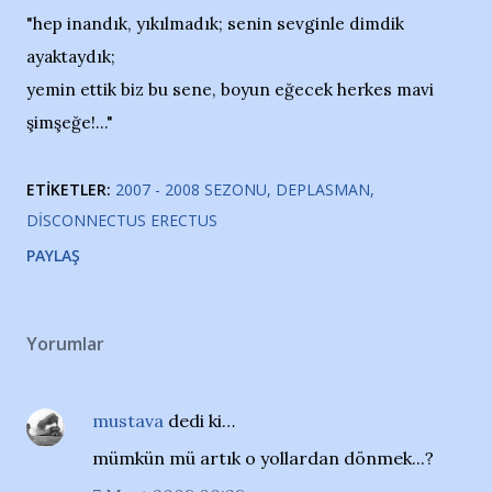
"hep inandık, yıkılmadık; senin sevginle dimdik
ayaktaydık;
yemin ettik biz bu sene, boyun eğecek herkes mavi
şimşeğe!..."
ETIKETLER:
2007 - 2008 SEZONU
DEPLASMAN
DISCONNECTUS ERECTUS
PAYLAŞ
Yorumlar
mustava
dedi ki…
mümkün mü artık o yollardan dönmek...?