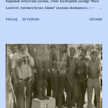
başlamak istiyorum yazıma.. Onur kardeşimin yazdığı "Mavi
Lacivert, turuncu beyaz Adana" yazısını okumamdan çok kısa
bir süre sonra, bir haber portalında rastladığım bir olayla
PAYLAŞ
30 YORUM
DEVAMI
irkildim.. "Bursasporlu taraftarlar, İstanbul takımlarının
Bursa'da açtığı mağaza ve futbol okullarına tepki gösterdi"
diye başlıyordu yazı , Atatürk stadı önünde yaklaşık 200
taraftarın toplanarak İstanbul takımlarının Futbol okullarını
ve ürünlerini Bursa şehrinde görmek istemediklerini bir
protesto eylemiyle açıkladıklarını bildiriyordu.. Bu grup
adına açıklama yapan şahsı muhterem(!) ''Açık ve net olarak
söylüyoruz. Bu son uyarımızdır. Bunun yanısıra, bu takımlara
ait tanıtıcı ilanların asılmasına izin veren Bursa Büyükşehir
Belediyesi ile mağazaların bulunduğu alışveriş merkezlerini
de kınıyoruz'' diye de eklemiş .. Blogumuzda okuduğum bu
yazının hemen ardından bu habe...