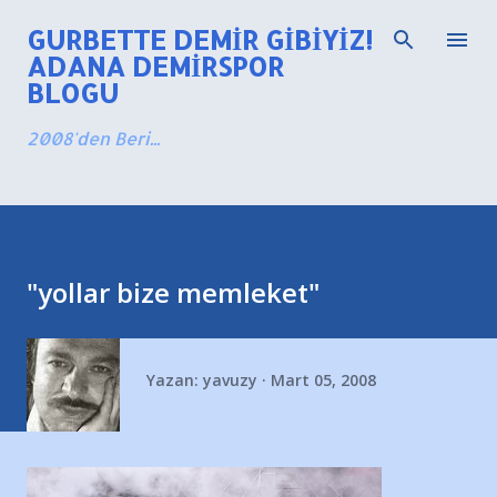
Ana içeriğe atla
GURBETTE DEMIR GIBIYIZ!
ADANA DEMIRSPOR
BLOGU
2008'den Beri...
"yollar bize memleket"
Yazan:
yavuzy
Mart 05, 2008