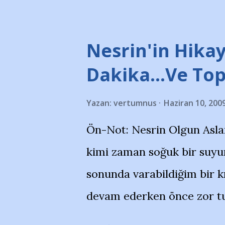
taraftarlar, İstanbul takım
futbol okullarına tepki gös
stadı önünde yaklaşık 200 
Nesrin'in Hikay
takımlarının Futbol okullar
Dakika…Ve To
görmek istemediklerini bir 
Yazan:
vertumnus
Haziran 10, 200
bildiriyordu.. Bu grup adı
Ön-Not: Nesrin Olgun Asla
''Açık ve net olarak söylü
kimi zaman soğuk bir suyun
yanısıra, bu takımlara ait t
sonunda varabildiğim bir k
Bursa Büyükşehir Belediyes
devam ederken önce zor tu
merkezlerini de kınıyoruz'
noktadan sonra akmaya baş
okuduğum bu yazının heme