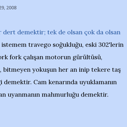
29, 2008
r dert demektir; tek de olsan çok da olsan
n istemem travego soğukluğu, eski 302'lerin
ork fork çalışan motorun gürültüsü,
, bitmeyen yokuşun her an inip tekere taş
ği demektir. Cam kenarında uyuklamanın
dan uyanmanın mahmurluğu demektir.