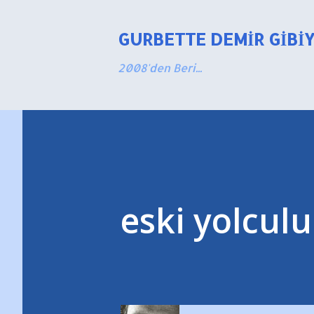
GURBETTE DEMIR GIBI
2008'den Beri...
eski yolculuk