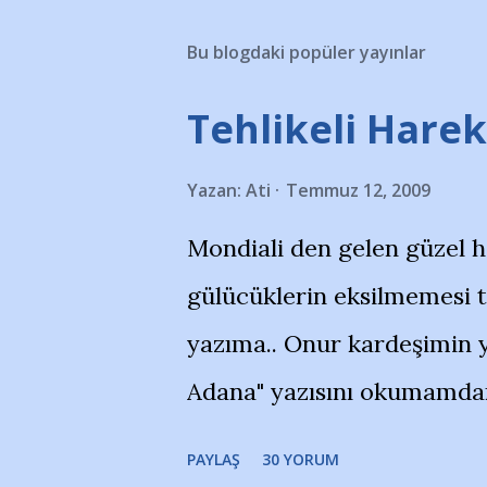
Bu blogdaki popüler yayınlar
Tehlikeli Hareke
Yazan:
Ati
Temmuz 12, 2009
Mondiali den gelen güzel 
gülücüklerin eksilmemesi 
yazıma.. Onur kardeşimin y
Adana" yazısını okumamdan 
portalında rastladığım bir 
PAYLAŞ
30 YORUM