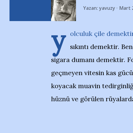
Yazan:
yavuzy
Mart 
y
olculuk çile demekti
sıkıntı demektir. Be
sigara dumanı demektir. F
geçmeyen vitesin kas gücü
koyacak muavin tedirginli
hüznü ve görülen rüyalar