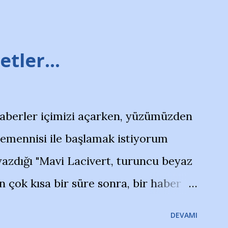
tler...
haberler içimizi açarken, yüzümüzden
temennisi ile başlamak istiyorum
azdığı "Mavi Lacivert, turuncu beyaz
çok kısa bir süre sonra, bir haber
olayla irkildim.. "Bursasporlu
DEVAMI