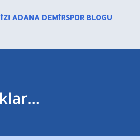
Ana içeriğe atla
YIZ! ADANA DEMIRSPOR BLOGU
lar...