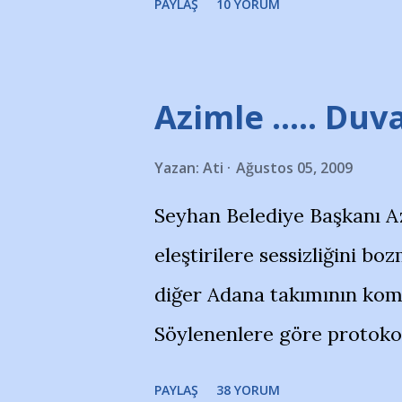
PAYLAŞ
10 YORUM
bitirebildim ancak…Kendis
(http://www.nesrinolgun.
Temsilcisi Faruk Zapçı’nın
Azimle ..... Duva
teşekkürlerimi sunuyorum
Yazan:
Ati
Ağustos 05, 2009
Hikayesi’ne başlıyorum… 
Seyhan Belediye Başkanı A
kenarında 7 yaşında kara 
eleştirilere sessizliğini 
içinde Adana Demirspor Ku
diğer Adana takımının komb
çoğunlukta. Küçük kız etra
Söylenenlere göre protoko
Nesrin, Adana Demirspor’u
TL kaynak olmuş takım başı
Giriyor havuza. 1973 – 1975
PAYLAŞ
38 YORUM