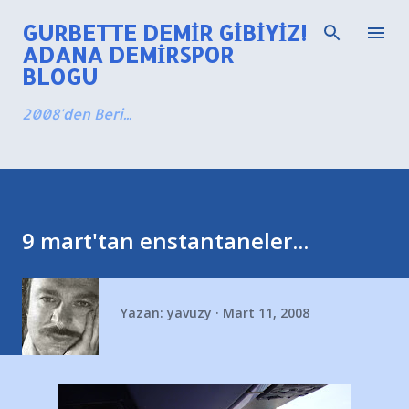
Ana içeriğe atla
GURBETTE DEMIR GIBIYIZ!
ADANA DEMIRSPOR
BLOGU
2008'den Beri...
9 mart'tan enstantaneler...
Yazan:
yavuzy
Mart 11, 2008