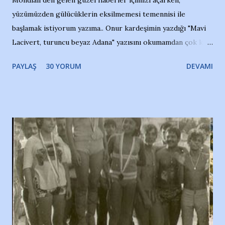
yüzümüzden gülücüklerin eksilmemesi temennisi ile
başlamak istiyorum yazıma.. Onur kardeşimin yazdığı "Mavi
Lacivert, turuncu beyaz Adana" yazısını okumamdan çok kısa
bir süre sonra, bir haber portalında rastladığım bir olayla
PAYLAŞ
30 YORUM
DEVAMI
irkildim.. "Bursasporlu taraftarlar, İstanbul takımlarının
Bursa'da açtığı mağaza ve futbol okullarına tepki gösterdi"
diye başlıyordu yazı , Atatürk stadı önünde yaklaşık 200
taraftarın toplanarak İstanbul takımlarının Futbol okullarını
ve ürünlerini Bursa şehrinde görmek istemediklerini bir
protesto eylemiyle açıkladıklarını bildiriyordu.. Bu grup
adına açıklama yapan şahsı muhterem(!) ''Açık ve net olarak
söylüyoruz. Bu son uyarımızdır. Bunun yanısıra, bu takımlara
ait tanıtıcı ilanların asılmasına izin veren Bursa Büyükşehir
Belediyesi ile mağazaların bulunduğu alışveriş merkezlerini
de kınıyoruz'' diye de eklemiş .. Blogumuzda okuduğum bu
yazının hemen ardından bu habe...