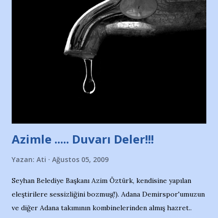
Nesrin’in Hikayesi’ne başlıyorum… 1964 Adana Yüzme
havuzunun kenarında 7 yaşında kara kuru bir kız çocuğu
duruyor. Havuzun içinde Adana Demirspor Kulübü
yüzücüleri. Erkekler çoğunlukta. Küçük kız etrafına bakıyor.
Sadece 4 kız çocuğu var. Nesrin, Adana Demirspor’un 4
kızından biri oluyor o gün…Giriyor havuza. 1973 – 1975
Adana Nesrin, 16 yaşında. Yüzüyor. 7 yaşında girdiği
havuzdan, kısa mesafede 100’e yakın madalya ve şilt
çıkartıyor. Kışları masa tenisi oynuyor, Türkiye 2.liği,
Türkiye 3.lüğü var. 17 yaşında mar...
Azimle ..... Duvarı Deler!!!
Yazan:
Ati
Ağustos 05, 2009
Seyhan Belediye Başkanı Azim Öztürk, kendisine yapılan
eleştirilere sessizliğini bozmuş(!). Adana Demirspor'umuzun
ve diğer Adana takımının kombinelerinden almış hazret..