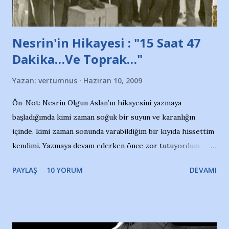
Nesrin'in Hikayesi : "15 Saat 47
Dakika…Ve Toprak…"
Yazan:
vertumnus
Haziran 10, 2009
Ön-Not: Nesrin Olgun Aslan’ın hikayesini yazmaya
başladığımda kimi zaman soğuk bir suyun ve karanlığın
içinde, kimi zaman sonunda varabildiğim bir kıyıda hissettim
kendimi. Yazmaya devam ederken önce zor tutuyordum
gözyaşlarımı, bir noktadan sonra akmaya başladı hepsi.
PAYLAŞ
10 YORUM
DEVAMI
Yazımı, ağlayarak bitirebildim ancak…Kendisinin web
sitesinden (http://www.nesrinolgun.com) ve dönemin
Hürriyet Londra Temsilcisi Faruk Zapçı’nın anılarından
yararlandım, teşekkürlerimi sunuyorum…Çok uzatmadan,