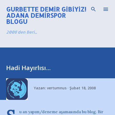
Ana içeriğe atla
GURBETTE DEMIR GIBIYIZ!
ADANA DEMIRSPOR
BLOGU
2008'den Beri...
Hadi Hayırlısı...
Yazan:
vertumnus
Şubat 18, 2008
u an yapım/deneme aşamasında bu blog. Bir