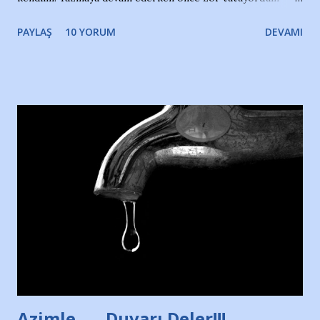
gözyaşlarımı, bir noktadan sonra akmaya başladı hepsi.
PAYLAŞ
10 YORUM
DEVAMI
Yazımı, ağlayarak bitirebildim ancak…Kendisinin web
sitesinden (http://www.nesrinolgun.com) ve dönemin
Hürriyet Londra Temsilcisi Faruk Zapçı’nın anılarından
yararlandım, teşekkürlerimi sunuyorum…Çok uzatmadan,
Nesrin’in Hikayesi’ne başlıyorum… 1964 Adana Yüzme
havuzunun kenarında 7 yaşında kara kuru bir kız çocuğu
duruyor. Havuzun içinde Adana Demirspor Kulübü
yüzücüleri. Erkekler çoğunlukta. Küçük kız etrafına bakıyor.
Sadece 4 kız çocuğu var. Nesrin, Adana Demirspor’un 4
kızından biri oluyor o gün…Giriyor havuza. 1973 – 1975
Adana Nesrin, 16 yaşında. Yüzüyor. 7 yaşında girdiği
havuzdan, kısa mesafede 100’e yakın madalya ve şilt
çıkartıyor. Kışları masa tenisi oynuyor, Türkiye 2.liği,
Türkiye 3.lüğü var. 17 yaşında mar...
Azimle ..... Duvarı Deler!!!