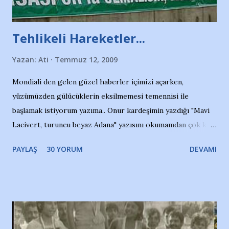
Tehlikeli Hareketler...
Yazan:
Ati
Temmuz 12, 2009
Mondiali den gelen güzel haberler içimizi açarken,
yüzümüzden gülücüklerin eksilmemesi temennisi ile
başlamak istiyorum yazıma.. Onur kardeşimin yazdığı "Mavi
Lacivert, turuncu beyaz Adana" yazısını okumamdan çok kısa
bir süre sonra, bir haber portalında rastladığım bir olayla
PAYLAŞ
30 YORUM
DEVAMI
irkildim.. "Bursasporlu taraftarlar, İstanbul takımlarının
Bursa'da açtığı mağaza ve futbol okullarına tepki gösterdi"
diye başlıyordu yazı , Atatürk stadı önünde yaklaşık 200
taraftarın toplanarak İstanbul takımlarının Futbol okullarını
ve ürünlerini Bursa şehrinde görmek istemediklerini bir
protesto eylemiyle açıkladıklarını bildiriyordu.. Bu grup