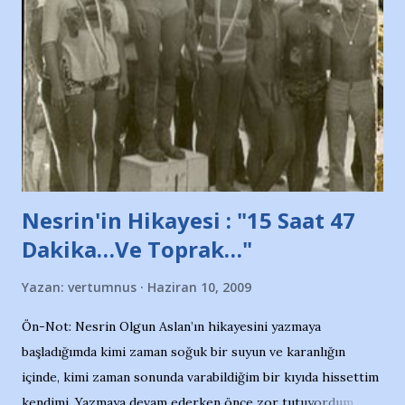
adına açıklama yapan şahsı muhterem(!) ''Açık ve net olarak
söylüyoruz. Bu son uyarımızdır. Bunun yanısıra, bu takımlara
ait tanıtıcı ilanların asılmasına izin veren Bursa Büyükşehir
Belediyesi ile mağazaların bulunduğu alışveriş merkezlerini
de kınıyoruz'' diye de eklemiş .. Blogumuzda okuduğum bu
yazının hemen ardından bu habe...
Nesrin'in Hikayesi : "15 Saat 47
Dakika…Ve Toprak…"
Yazan:
vertumnus
Haziran 10, 2009
Ön-Not: Nesrin Olgun Aslan’ın hikayesini yazmaya
başladığımda kimi zaman soğuk bir suyun ve karanlığın
içinde, kimi zaman sonunda varabildiğim bir kıyıda hissettim
kendimi. Yazmaya devam ederken önce zor tutuyordum