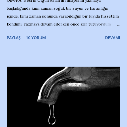
Ön-Not: Nesrin Olgun Aslan’ın hikayesini yazmaya
başladığımda kimi zaman soğuk bir suyun ve karanlığın
içinde, kimi zaman sonunda varabildiğim bir kıyıda hissettim
kendimi. Yazmaya devam ederken önce zor tutuyordum
gözyaşlarımı, bir noktadan sonra akmaya başladı hepsi.
PAYLAŞ
10 YORUM
DEVAMI
Yazımı, ağlayarak bitirebildim ancak…Kendisinin web
sitesinden (http://www.nesrinolgun.com) ve dönemin
Hürriyet Londra Temsilcisi Faruk Zapçı’nın anılarından
yararlandım, teşekkürlerimi sunuyorum…Çok uzatmadan,
Nesrin’in Hikayesi’ne başlıyorum… 1964 Adana Yüzme
havuzunun kenarında 7 yaşında kara kuru bir kız çocuğu
duruyor. Havuzun içinde Adana Demirspor Kulübü
yüzücüleri. Erkekler çoğunlukta. Küçük kız etrafına bakıyor.
Sadece 4 kız çocuğu var. Nesrin, Adana Demirspor’un 4
kızından biri oluyor o gün…Giriyor havuza. 1973 – 1975
Adana Nesrin, 16 yaşında. Yüzüyor. 7 yaşında girdiği