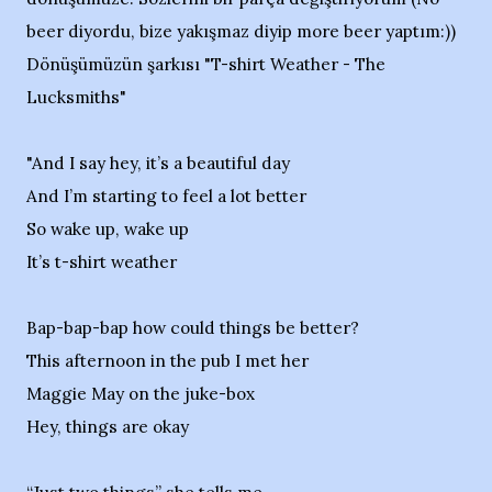
beer diyordu, bize yakışmaz diyip more beer yaptım:))
Dönüşümüzün şarkısı "T-shirt Weather - The
Lucksmiths"
"And I say hey, it’s a beautiful day
And I’m starting to feel a lot better
So wake up, wake up
It’s t-shirt weather
Bap-bap-bap how could things be better?
This afternoon in the pub I met her
Maggie May on the juke-box
Hey, things are okay