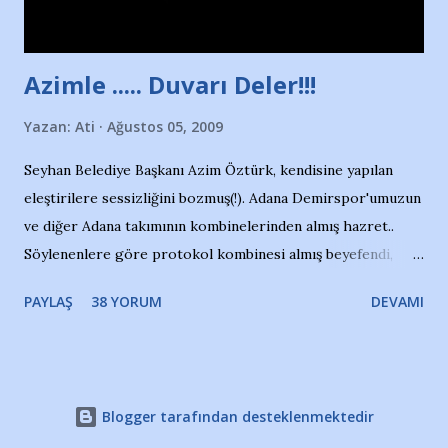
havuzdan, kısa mesafede 100’e yakın madalya ve şilt
çıkartıyor. Kışları masa tenisi oynuyor, Türkiye 2.liği,
Türkiye 3.lüğü var. 17 yaşında mar...
Azimle ..... Duvarı Deler!!!
Yazan:
Ati
Ağustos 05, 2009
Seyhan Belediye Başkanı Azim Öztürk, kendisine yapılan
eleştirilere sessizliğini bozmuş(!). Adana Demirspor'umuzun
ve diğer Adana takımının kombinelerinden almış hazret..
Söylenenlere göre protokol kombinesi almış beyefendi,
100.000 TL kaynak olmuş takım başına. Bir de fotoğrafı var
PAYLAŞ
38 YORUM
DEVAMI
ki kombineyi Bekir Başkan'dan alırken; dillere destan..
Yardım gecesinde yayını kesen, gidip Kayseri'den kombine
alıp, seçildiği memlekete zerre faydası dokunmayan bir
şahsın fotoğrafını burada paylaşmak içimden gelmedi.
Blogger tarafından desteklenmektedir
Takımıma maddi gelir oldu diye seviniyorum, fakat bu