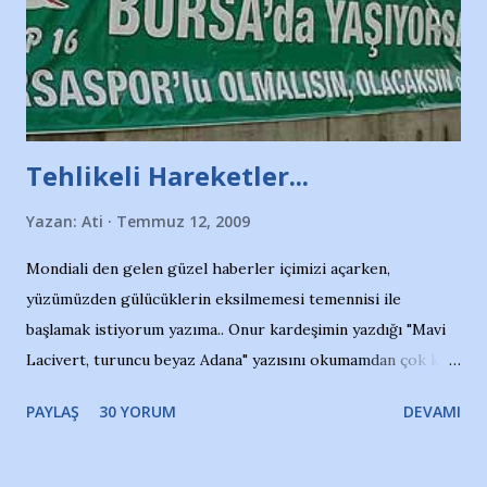
Tehlikeli Hareketler...
Yazan:
Ati
Temmuz 12, 2009
Mondiali den gelen güzel haberler içimizi açarken,
yüzümüzden gülücüklerin eksilmemesi temennisi ile
başlamak istiyorum yazıma.. Onur kardeşimin yazdığı "Mavi
Lacivert, turuncu beyaz Adana" yazısını okumamdan çok kısa
bir süre sonra, bir haber portalında rastladığım bir olayla
PAYLAŞ
30 YORUM
DEVAMI
irkildim.. "Bursasporlu taraftarlar, İstanbul takımlarının
Bursa'da açtığı mağaza ve futbol okullarına tepki gösterdi"
diye başlıyordu yazı , Atatürk stadı önünde yaklaşık 200