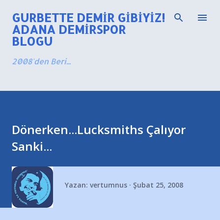
Ana içeriğe atla
GURBETTE DEMIR GIBIYIZ!
ADANA DEMIRSPOR
BLOGU
2008'den Beri...
Dönerken...Lucksmiths Çalıyor
Sanki...
Yazan:
vertumnus
Şubat 25, 2008