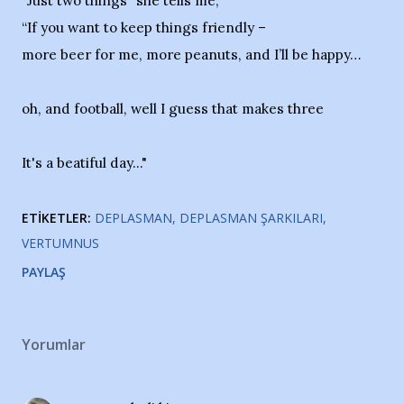
“Just two things” she tells me,
“If you want to keep things friendly –
more beer for me, more peanuts, and I’ll be happy…
oh, and football, well I guess that makes three
It's a beatiful day..."
ETIKETLER:
DEPLASMAN
DEPLASMAN ŞARKILARI
VERTUMNUS
PAYLAŞ
Yorumlar